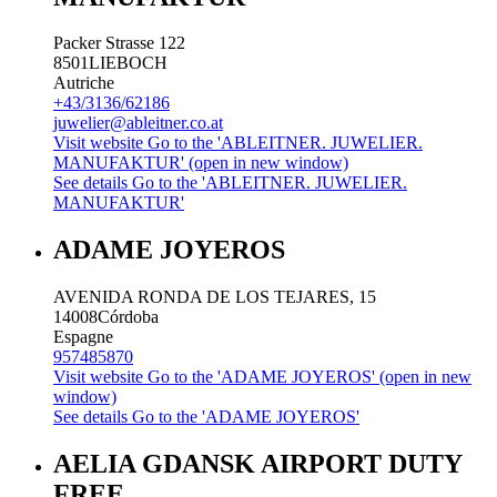
Packer Strasse 122
8501
LIEBOCH
Autriche
+43/3136/62186
juwelier@ableitner.co.at
Visit website
Go to the 'ABLEITNER. JUWELIER.
MANUFAKTUR' (open in new window)
See details
Go to the 'ABLEITNER. JUWELIER.
MANUFAKTUR'
ADAME JOYEROS
AVENIDA RONDA DE LOS TEJARES, 15
14008
Córdoba
Espagne
957485870
Visit website
Go to the 'ADAME JOYEROS' (open in new
window)
See details
Go to the 'ADAME JOYEROS'
AELIA GDANSK AIRPORT DUTY
FREE