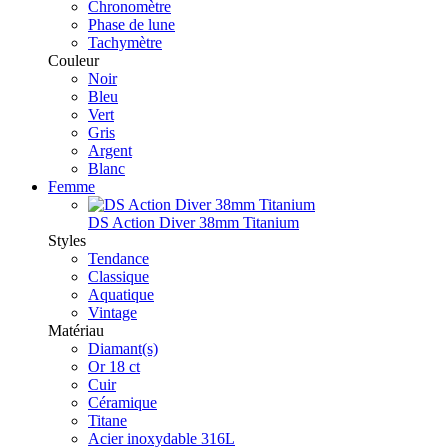
Chronomètre
Phase de lune
Tachymètre
Couleur
Noir
Bleu
Vert
Gris
Argent
Blanc
Femme
DS Action Diver 38mm Titanium
Styles
Tendance
Classique
Aquatique
Vintage
Matériau
Diamant(s)
Or 18 ct
Cuir
Céramique
Titane
Acier inoxydable 316L