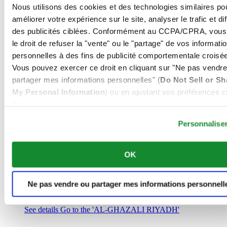
Arabie Saoudite
Nous utilisons des cookies et des technologies similaires po
00966 1 4032968
améliorer votre expérience sur le site, analyser le trafic et di
Riyadh@al-ghazalisa.com
des publicités ciblées. Conformément au CCPA/CPRA, vous
See details
Go to the 'AL-GHAZALI RIYADH'
le droit de refuser la "vente" ou le "partage" de vos informati
AL-GHAZALI RIYADH
personnelles à des fins de publicité comportementale croisée
Vous pouvez exercer ce droit en cliquant sur "Ne pas vendre
Olaya
partager mes informations personnelles" (
Do Not Sell or Sh
Riyadh
My Personal Information
) ou en ajustant vos préférences ci
Arabie Saoudite
00966 1 4561410
dessous.
Riyadh@al-ghazalisa.com
See details
Go to the 'AL-GHAZALI RIYADH'
Personnalise
AL-GHAZALI RIYADH
OK
Olaya
Riyadh
Arabie Saoudite
Ne pas vendre ou partager mes informations personnell
00966 1 4628858
Riyadh@al-ghazalisa.com
See details
Go to the 'AL-GHAZALI RIYADH'