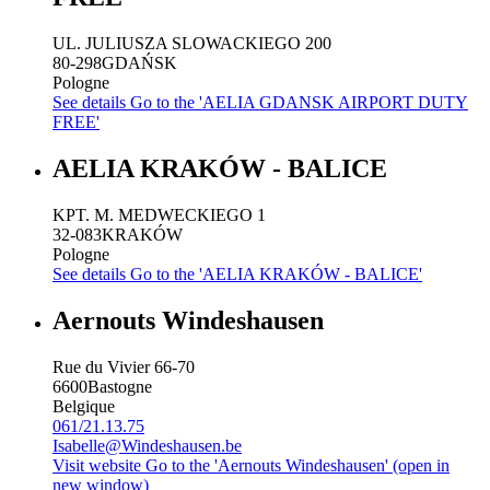
UL. JULIUSZA SLOWACKIEGO 200
80-298
GDAŃSK
Pologne
See details
Go to the 'AELIA GDANSK AIRPORT DUTY
FREE'
AELIA KRAKÓW - BALICE
KPT. M. MEDWECKIEGO 1
32-083
KRAKÓW
Pologne
See details
Go to the 'AELIA KRAKÓW - BALICE'
Aernouts Windeshausen
Rue du Vivier 66-70
6600
Bastogne
Belgique
061/21.13.75
Isabelle@Windeshausen.be
Visit website
Go to the 'Aernouts Windeshausen' (open in
new window)