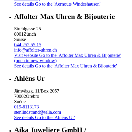
See details
Go to the 'Aernouts Windeshausen'
Affolter Max Uhren & Bijouterie
Strehlgasse 25
8001
Zürich
Suisse
044 252 55 15
info@affolter-uhren.ch
Visit website
Go to the 'Affolter Max Uhren & Bijouterie'
(open in new window)
See details
Go to the 'Affolter Max Uhren & Bijouterie'
Ahléns Ur
Järnvägsg. 11/Box 2057
70002
Örebro
Suède
019-6113173
stenlindstrand@telia.com
See details
Go to the 'Ahléns Ur'
Aika Juweliere GmbH /