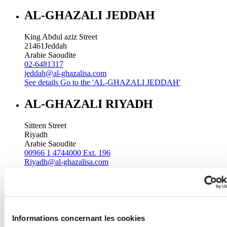
AL-GHAZALI JEDDAH
King Abdul aziz Street
21461
Jeddah
Arabie Saoudite
02-6481317
jeddah@al-ghazalisa.com
See details
Go to the 'AL-GHAZALI JEDDAH'
AL-GHAZALI RIYADH
Sitteen Street
Riyadh
Arabie Saoudite
00966 1 4744000 Ext. 196
Riyadh@al-ghazalisa.com
See details
Go to the 'AL-GHAZALI RIYADH'
AL-GHAZALI RIYADH
Batha
Informations concernant les cookies
Riyadh