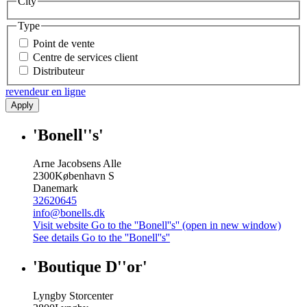
City
Type
Point de vente
Centre de services client
Distributeur
revendeur en ligne
Apply
'Bonell''s'
Arne Jacobsens Alle
2300
København S
Danemark
32620645
info@bonells.dk
Visit website
Go to the ''Bonell''s'' (open in new window)
See details
Go to the ''Bonell''s''
'Boutique D''or'
Lyngby Storcenter