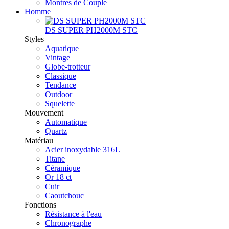
Montres de Couple
Homme
DS SUPER PH2000M STC
Styles
Aquatique
Vintage
Globe-trotteur
Classique
Tendance
Outdoor
Squelette
Mouvement
Automatique
Quartz
Matériau
Acier inoxydable 316L
Titane
Céramique
Or 18 ct
Cuir
Caoutchouc
Fonctions
Résistance à l'eau
Chronographe