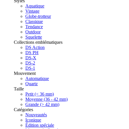
Styles
Aquatique
Vintage
Globe-trotteur
Classique
Tendance
Outdoor
Squelette
Collections emblématiques
DS Action
DS PH
DS-X
DS-2
DS-1
Mouvement
Automatique
Quartz
Taille
Petit (< 36 mm)
Moyenne (36 - 42 mm)
Grande (> 42 mm)
Catégories
Nouveautés
Iconique
Édition spéciale