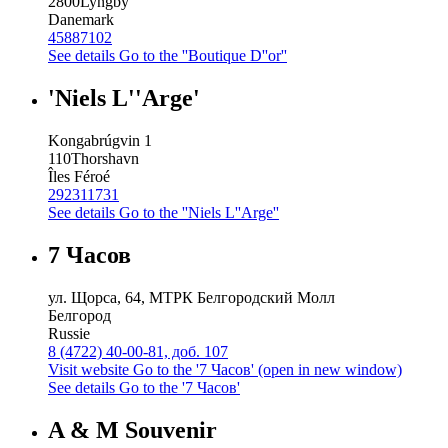
2800
Lyngby
Danemark
45887102
See details
Go to the ''Boutique D''or''
'Niels L''Arge'
Kongabrúgvin 1
110
Thorshavn
Îles Féroé
292311731
See details
Go to the ''Niels L''Arge''
7 Часов
ул. Щорса, 64, МТРК Белгородский Молл
Белгород
Russie
8 (4722) 40-00-81, доб. 107
Visit website
Go to the '7 Часов' (open in new window)
See details
Go to the '7 Часов'
A & M Souvenir