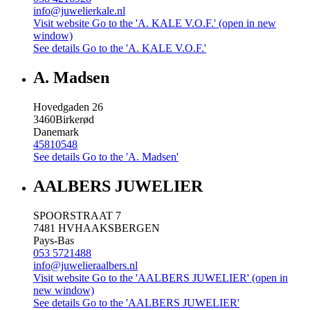
info@juwelierkale.nl
Visit website
Go to the 'A. KALE V.O.F.' (open in new
window)
See details
Go to the 'A. KALE V.O.F.'
A. Madsen
Hovedgaden 26
3460
Birkerød
Danemark
45810548
See details
Go to the 'A. Madsen'
AALBERS JUWELIER
SPOORSTRAAT 7
7481 HV
HAAKSBERGEN
Pays-Bas
053 5721488
info@juwelieraalbers.nl
Visit website
Go to the 'AALBERS JUWELIER' (open in
new window)
See details
Go to the 'AALBERS JUWELIER'