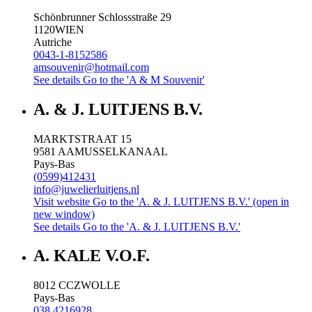
Schönbrunner Schlossstraße 29
1120
WIEN
Autriche
0043-1-8152586
amsouvenir@hotmail.com
See details
Go to the 'A & M Souvenir'
A. & J. LUITJENS B.V.
MARKTSTRAAT 15
9581 AA
MUSSELKANAAL
Pays-Bas
(0599)412431
info@juwelierluitjens.nl
Visit website
Go to the 'A. & J. LUITJENS B.V.' (open in
new window)
See details
Go to the 'A. & J. LUITJENS B.V.'
A. KALE V.O.F.
8012 CC
ZWOLLE
Pays-Bas
038 4216928