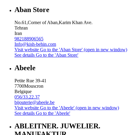
Aban Store
No.61,Corner of Aban,Karim Khan Ave.
Tehran
Iran
982188906565
Info@kish-behin.com
Visit website
Go to the 'Aban Store' (open in new window)
See details
Go to the 'Aban Store'
Abeele
Petite Rue 39-41
7700
Mouscron
Belgique
056/33.22.37
bijouterie@abeele.be
Visit website
Go to the 'Abeele' (open in new window)
See details
Go to the 'Abeele'
ABLEITNER. JUWELIER.
MANUFAKTUR