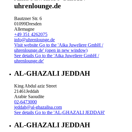
uhrenlounge.de
Bautzner Str. 6
01099
Dresden
Allemagne
+49 351 4262075
info@uhrenlounge.de
Visit website
Go to the 'Aika Juweliere GmbH /
uhrenlounge.de' (open in new window)
See details
Go to the 'Aika Juweliere GmbH /
uhrenlounge.de'
AL-GHAZALI JEDDAH
King Abdul aziz Street
21461
Jeddah
Arabie Saoudite
02-6473000
jeddah@al-ghazalisa.com
See details
Go to the 'AL-GHAZALI JEDDAH'
AL-GHAZALI JEDDAH