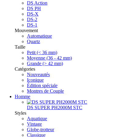
DS Action
DS PH
DS-X
DS-2
DS-1
Mouvement
Automatique
Quartz
Taille
Petit (< 36 mm)
Moyenne (36 - 42 mm)
Grande (> 42 mm)
Catégories
Nouveautés
Iconique
Édition spéciale
Montres de Couple
Homme
DS SUPER PH2000M STC
Styles
Aquatique
Vintage
Globe-trotteur
Classique