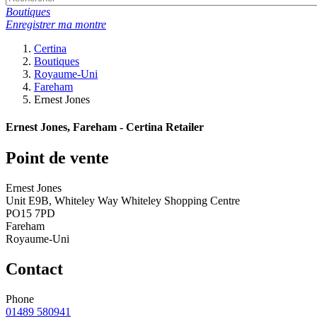
Boutiques
Enregistrer ma montre
Certina
Boutiques
Royaume-Uni
Fareham
Ernest Jones
Ernest Jones, Fareham - Certina Retailer
Point de vente
Ernest Jones
Unit E9B, Whiteley Way Whiteley Shopping Centre
PO15 7PD
Fareham
Royaume-Uni
Contact
Phone
01489 580941