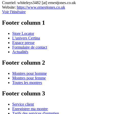
Courriel:
whiteleys3482
[at]
ernestjones.co.uk
Website:
https://www.ernestjones.co.uk
Voir l'itinéraire
Footer column 1
Store Locator
L'univers Certina
Espace presse
Formulaire de contact
Actualités
Footer column 2
Montres pour homme
Montres pour femme
Toutes les montres
Footer column 3
Service client
Enregistrer ma montre
Tarifs des services d'entretien