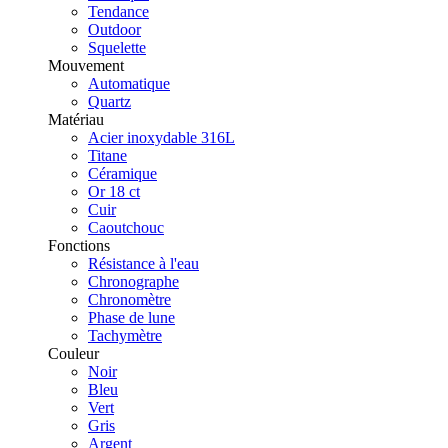
Tendance
Outdoor
Squelette
Mouvement
Automatique
Quartz
Matériau
Acier inoxydable 316L
Titane
Céramique
Or 18 ct
Cuir
Caoutchouc
Fonctions
Résistance à l'eau
Chronographe
Chronomètre
Phase de lune
Tachymètre
Couleur
Noir
Bleu
Vert
Gris
Argent