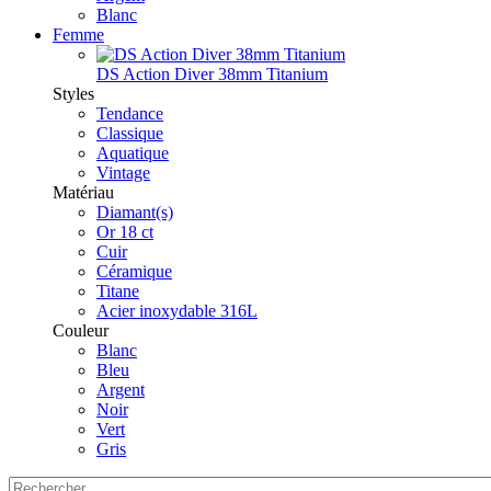
Blanc
Femme
DS Action Diver 38mm Titanium
Styles
Tendance
Classique
Aquatique
Vintage
Matériau
Diamant(s)
Or 18 ct
Cuir
Céramique
Titane
Acier inoxydable 316L
Couleur
Blanc
Bleu
Argent
Noir
Vert
Gris