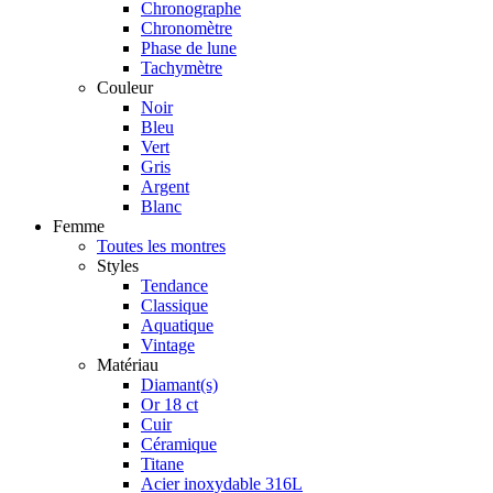
Chronographe
Chronomètre
Phase de lune
Tachymètre
Couleur
Noir
Bleu
Vert
Gris
Argent
Blanc
Femme
Toutes les montres
Styles
Tendance
Classique
Aquatique
Vintage
Matériau
Diamant(s)
Or 18 ct
Cuir
Céramique
Titane
Acier inoxydable 316L