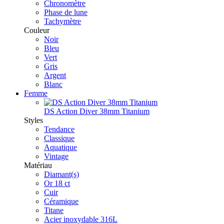
Chronomètre
Phase de lune
Tachymètre
Couleur
Noir
Bleu
Vert
Gris
Argent
Blanc
Femme
DS Action Diver 38mm Titanium
Styles
Tendance
Classique
Aquatique
Vintage
Matériau
Diamant(s)
Or 18 ct
Cuir
Céramique
Titane
Acier inoxydable 316L