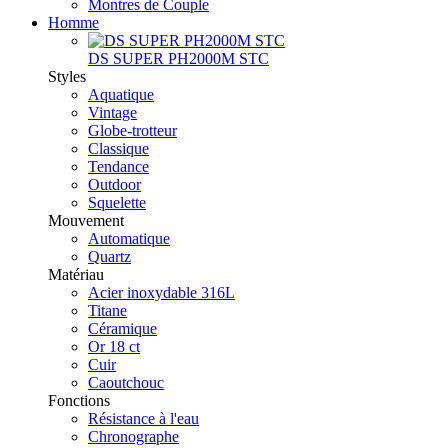
Montres de Couple
Homme
DS SUPER PH2000M STC
Styles
Aquatique
Vintage
Globe-trotteur
Classique
Tendance
Outdoor
Squelette
Mouvement
Automatique
Quartz
Matériau
Acier inoxydable 316L
Titane
Céramique
Or 18 ct
Cuir
Caoutchouc
Fonctions
Résistance à l'eau
Chronographe