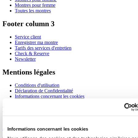
Montres pour femme
Toutes les montres
Footer column 3
Service client
Enregistrer ma montre
Tarifs des services d'entretien
Check & Reserve
Newsletter
Mentions légales
Conditions d'utilisation
Déclaration de Confidentialité
Informations concernant les cookies
Rejoignez le club CERTINA
S'inscrire pour recevoir des informations exclusives
S'inscrire
Informations concernant les cookies
Sélectionner un pays/une région