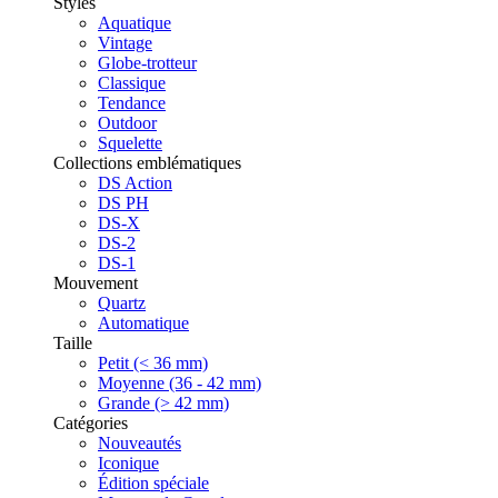
Styles
Aquatique
Vintage
Globe-trotteur
Classique
Tendance
Outdoor
Squelette
Collections emblématiques
DS Action
DS PH
DS-X
DS-2
DS-1
Mouvement
Quartz
Automatique
Taille
Petit (< 36 mm)
Moyenne (36 - 42 mm)
Grande (> 42 mm)
Catégories
Nouveautés
Iconique
Édition spéciale