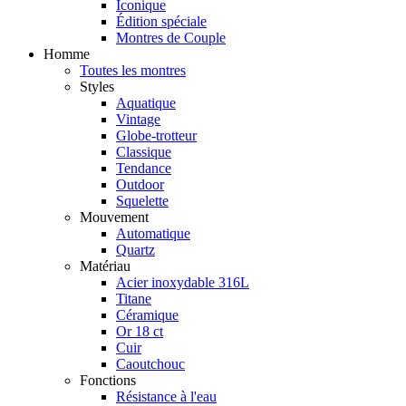
Iconique
Édition spéciale
Montres de Couple
Homme
Toutes les montres
Styles
Aquatique
Vintage
Globe-trotteur
Classique
Tendance
Outdoor
Squelette
Mouvement
Automatique
Quartz
Matériau
Acier inoxydable 316L
Titane
Céramique
Or 18 ct
Cuir
Caoutchouc
Fonctions
Résistance à l'eau