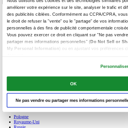
Nous utilisons des cookies et des technologies similaires po
Sélecteur de langue
améliorer votre expérience sur le site, analyser le trafic et di
Allemagne
des publicités ciblées. Conformément au CCPA/CPRA, vous
Autriche
le droit de refuser la "vente" ou le "partage" de vos informati
Belgique
personnelles à des fins de publicité comportementale croisée
Dutch
Français
Vous pouvez exercer ce droit en cliquant sur "Ne pas vendre
Chine
partager mes informations personnelles" (
Do Not Sell or Sh
English
My Personal Information
) ou en ajustant vos préférences ci
简体中文
dessous.
Danemark
Espagne
Personnalise
Finlande
France
Irlande
OK
Luxembourg
English
Français
Ne pas vendre ou partager mes informations personnell
Norvège
Pays-Bas
Pologne
Royaume-Uni
Russie