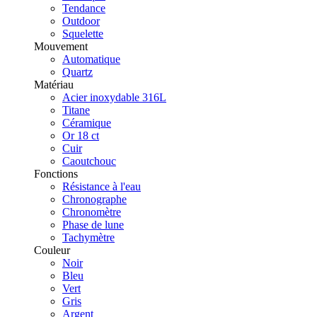
Tendance
Outdoor
Squelette
Mouvement
Automatique
Quartz
Matériau
Acier inoxydable 316L
Titane
Céramique
Or 18 ct
Cuir
Caoutchouc
Fonctions
Résistance à l'eau
Chronographe
Chronomètre
Phase de lune
Tachymètre
Couleur
Noir
Bleu
Vert
Gris
Argent