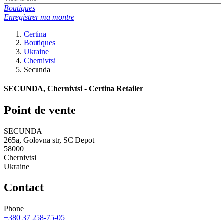
Boutiques
Enregistrer ma montre
Certina
Boutiques
Ukraine
Chernivtsi
Secunda
SECUNDA, Chernivtsi - Certina Retailer
Point de vente
SECUNDA
265a, Golovna str, SC Depot
58000
Chernivtsi
Ukraine
Contact
Phone
+380 37 258-75-05