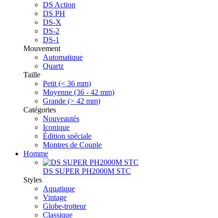
DS Action
DS PH
DS-X
DS-2
DS-1
Mouvement
Automatique
Quartz
Taille
Petit (< 36 mm)
Moyenne (36 - 42 mm)
Grande (> 42 mm)
Catégories
Nouveautés
Iconique
Édition spéciale
Montres de Couple
Homme
DS SUPER PH2000M STC
Styles
Aquatique
Vintage
Globe-trotteur
Classique