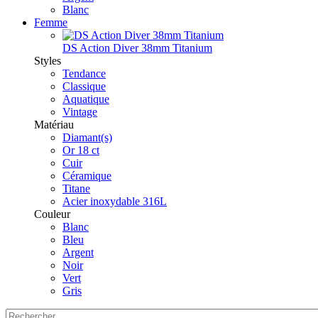
Blanc
Femme
DS Action Diver 38mm Titanium
Styles
Tendance
Classique
Aquatique
Vintage
Matériau
Diamant(s)
Or 18 ct
Cuir
Céramique
Titane
Acier inoxydable 316L
Couleur
Blanc
Bleu
Argent
Noir
Vert
Gris