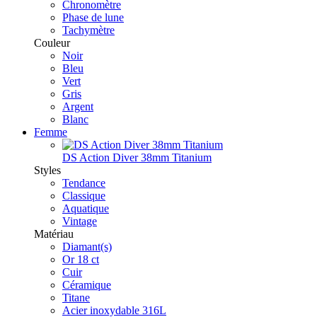
Chronomètre
Phase de lune
Tachymètre
Couleur
Noir
Bleu
Vert
Gris
Argent
Blanc
Femme
DS Action Diver 38mm Titanium
Styles
Tendance
Classique
Aquatique
Vintage
Matériau
Diamant(s)
Or 18 ct
Cuir
Céramique
Titane
Acier inoxydable 316L