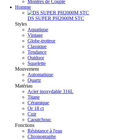
Montres de Couple
Homme
DS SUPER PH2000M STC
Styles
Aquatique
Vintage
Globe-trotteur
Classique
Tendance
Outdoor
Squelette
Mouvement
Automatique
Quartz
Matériau
Acier inoxydable 316L
Titane
Céramique
Or 18 ct
Cuir
Caoutchouc
Fonctions
Résistance à l'eau
Chronographe