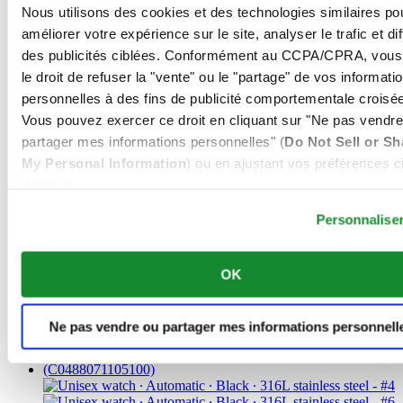
Nous utilisons des cookies et des technologies similaires po
améliorer votre expérience sur le site, analyser le trafic et di
des publicités ciblées. Conformément au CCPA/CPRA, vous
le droit de refuser la "vente" ou le "partage" de vos informati
personnelles à des fins de publicité comportementale croisée
Vous pouvez exercer ce droit en cliquant sur "Ne pas vendre
partager mes informations personnelles" (
Do Not Sell or Sh
DS Action Diver 38mm Powermatic 80
My Personal Information
) ou en ajustant vos préférences ci
Montre Unisexe ∙ Automatique ∙ Bleu ∙
dessous.
Acier inoxydable 316L ∙ Revêtement
Personnalise
PVD
960 €
OK
Acheter en ligne
Réserver dans une boutique
Trouver un point de vente
Ne pas vendre ou partager mes informations personnell
Nouveau