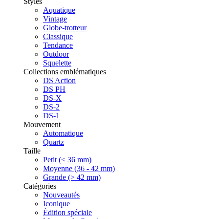
Styles
Aquatique
Vintage
Globe-trotteur
Classique
Tendance
Outdoor
Squelette
Collections emblématiques
DS Action
DS PH
DS-X
DS-2
DS-1
Mouvement
Automatique
Quartz
Taille
Petit (< 36 mm)
Moyenne (36 - 42 mm)
Grande (> 42 mm)
Catégories
Nouveautés
Iconique
Édition spéciale