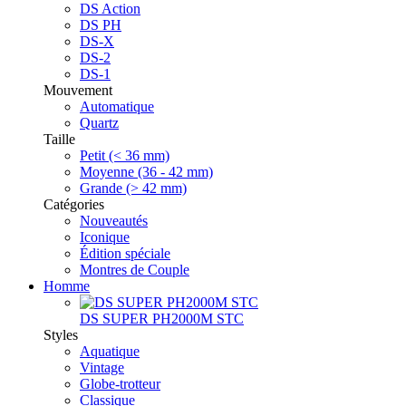
DS Action
DS PH
DS-X
DS-2
DS-1
Mouvement
Automatique
Quartz
Taille
Petit (< 36 mm)
Moyenne (36 - 42 mm)
Grande (> 42 mm)
Catégories
Nouveautés
Iconique
Édition spéciale
Montres de Couple
Homme
DS SUPER PH2000M STC
Styles
Aquatique
Vintage
Globe-trotteur
Classique