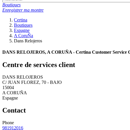
Boutiques
Enregistrer ma montre
Certina
Boutiques
Espagne
A CoruÑa
Dans Relojeros
DANS RELOJEROS, A CORUÑA - Certina Customer Service C
Centre de services client
DANS RELOJEROS
C/ JUAN FLOREZ, 70 - BAJO
15004
A CORUÑA
Espagne
Contact
Phone
981912016