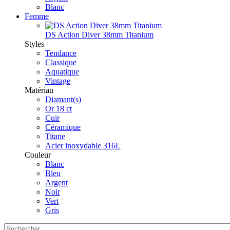
Blanc
Femme
DS Action Diver 38mm Titanium
Styles
Tendance
Classique
Aquatique
Vintage
Matériau
Diamant(s)
Or 18 ct
Cuir
Céramique
Titane
Acier inoxydable 316L
Couleur
Blanc
Bleu
Argent
Noir
Vert
Gris