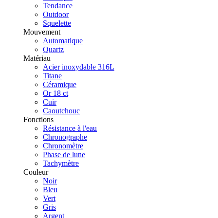
Tendance
Outdoor
Squelette
Mouvement
Automatique
Quartz
Matériau
Acier inoxydable 316L
Titane
Céramique
Or 18 ct
Cuir
Caoutchouc
Fonctions
Résistance à l'eau
Chronographe
Chronomètre
Phase de lune
Tachymètre
Couleur
Noir
Bleu
Vert
Gris
Argent