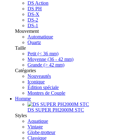
DS Action
DS PH
DS-X
DS-2
DS-1
Mouvement
Automatique
Quartz
Taille
Petit (< 36 mm)
Moyenne (36 - 42 mm)
Grande (> 42 mm)
Catégories
Nouveautés
Iconique
Édition spéciale
Montres de Couple
Homme
DS SUPER PH2000M STC
Styles
Aquatique
Vintage
Globe-trotteur
Classique