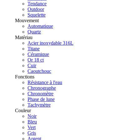
Tendance
Outdoor
Squelette
Mouvement
Automatique
Quartz
Matériau
Acier inoxydable 316L
Titane
Céramique
Or 18 ct
Cuir
Caoutchouc
Fonctions
Résistance à l'eau
Chronographe
Chronomètre
Phase de lune
Tachymètre
Couleur
Noir
Bleu
Vert
Gris
Argent