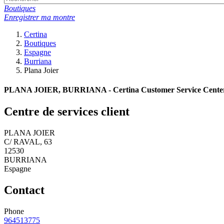
Boutiques
Enregistrer ma montre
Certina
Boutiques
Espagne
Burriana
Plana Joier
PLANA JOIER, BURRIANA - Certina Customer Service Cente
Centre de services client
PLANA JOIER
C/ RAVAL, 63
12530
BURRIANA
Espagne
Contact
Phone
964513775