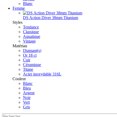
Blanc
Femme
DS Action Diver 38mm Titanium
Styles
Tendance
Classique
Aquatique
Vintage
Matériau
Diamant(s)
Or 18 ct
Cuir
Céramique
Titane
Acier inoxydable 316L
Couleur
Blanc
Bleu
Argent
Noir
Vert
Gris