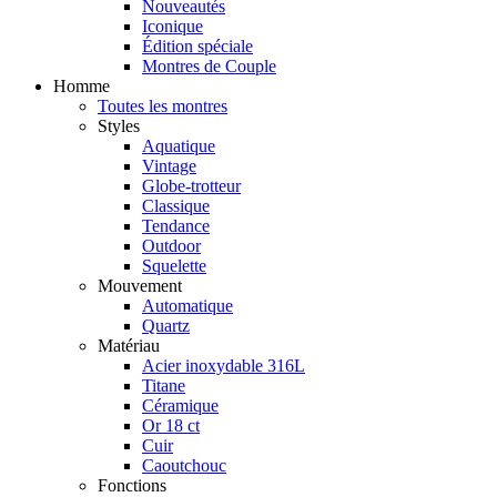
Nouveautés
Iconique
Édition spéciale
Montres de Couple
Homme
Toutes les montres
Styles
Aquatique
Vintage
Globe-trotteur
Classique
Tendance
Outdoor
Squelette
Mouvement
Automatique
Quartz
Matériau
Acier inoxydable 316L
Titane
Céramique
Or 18 ct
Cuir
Caoutchouc
Fonctions