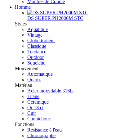
Montres de Couple
Homme
DS SUPER PH2000M STC
Styles
Aquatique
Vintage
Globe-trotteur
Classique
Tendance
Outdoor
Squelette
Mouvement
Automatique
Quartz
Matériau
Acier inoxydable 316L
Titane
Céramique
Or 18 ct
Cuir
Caoutchouc
Fonctions
Résistance à l'eau
Chronographe