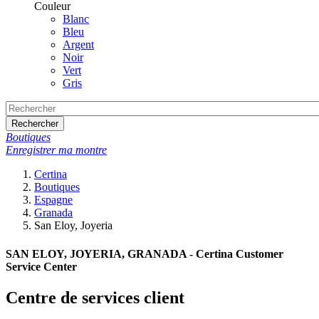
Couleur
Blanc
Bleu
Argent
Noir
Vert
Gris
Rechercher
Boutiques
Enregistrer ma montre
Certina
Boutiques
Espagne
Granada
San Eloy, Joyeria
SAN ELOY, JOYERIA, GRANADA - Certina Customer
Service Center
Centre de services client