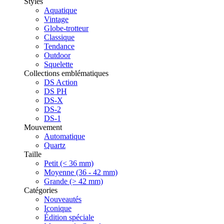
Styles
Aquatique
Vintage
Globe-trotteur
Classique
Tendance
Outdoor
Squelette
Collections emblématiques
DS Action
DS PH
DS-X
DS-2
DS-1
Mouvement
Automatique
Quartz
Taille
Petit (< 36 mm)
Moyenne (36 - 42 mm)
Grande (> 42 mm)
Catégories
Nouveautés
Iconique
Édition spéciale