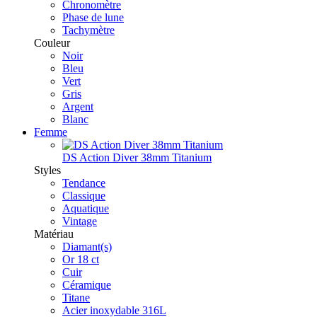
Chronomètre
Phase de lune
Tachymètre
Couleur
Noir
Bleu
Vert
Gris
Argent
Blanc
Femme
DS Action Diver 38mm Titanium
Styles
Tendance
Classique
Aquatique
Vintage
Matériau
Diamant(s)
Or 18 ct
Cuir
Céramique
Titane
Acier inoxydable 316L