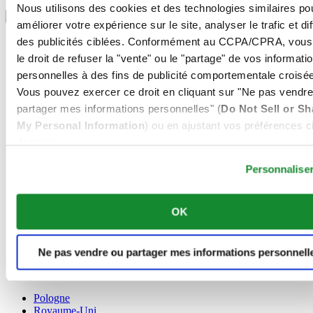
Sélectionner un pays/une région
Nous utilisons des cookies et des technologies similaires po
Sélecteur de langue
améliorer votre expérience sur le site, analyser le trafic et di
Allemagne
des publicités ciblées. Conformément au CCPA/CPRA, vous
Autriche
le droit de refuser la "vente" ou le "partage" de vos informati
Belgique
personnelles à des fins de publicité comportementale croisée
Dutch
Vous pouvez exercer ce droit en cliquant sur "Ne pas vendre
Français
Chine
partager mes informations personnelles" (
Do Not Sell or Sh
English
My Personal Information
) ou en ajustant vos préférences ci
简体中文
dessous.
Danemark
Espagne
Personnalise
Finlande
France
Irlande
OK
Luxembourg
English
Français
Ne pas vendre ou partager mes informations personnell
Norvège
Pays-Bas
Pologne
Royaume-Uni