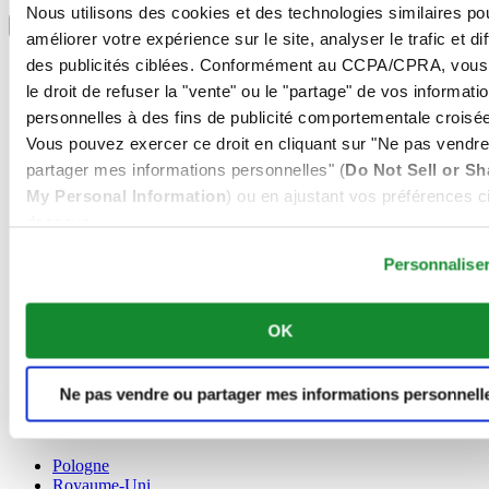
Sélectionner un pays/une région
Nous utilisons des cookies et des technologies similaires po
Sélecteur de langue
améliorer votre expérience sur le site, analyser le trafic et di
Allemagne
des publicités ciblées. Conformément au CCPA/CPRA, vous
Autriche
le droit de refuser la "vente" ou le "partage" de vos informati
Belgique
personnelles à des fins de publicité comportementale croisée
Dutch
Vous pouvez exercer ce droit en cliquant sur "Ne pas vendre
Français
Chine
partager mes informations personnelles" (
Do Not Sell or Sh
English
My Personal Information
) ou en ajustant vos préférences ci
简体中文
dessous.
Danemark
Espagne
Personnalise
Finlande
France
Irlande
OK
Luxembourg
English
Français
Ne pas vendre ou partager mes informations personnell
Norvège
Pays-Bas
Pologne
Royaume-Uni