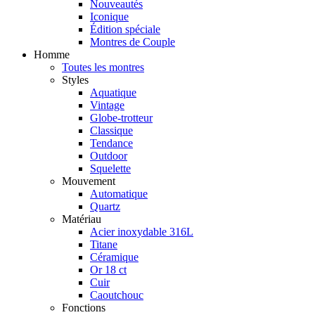
Nouveautés
Iconique
Édition spéciale
Montres de Couple
Homme
Toutes les montres
Styles
Aquatique
Vintage
Globe-trotteur
Classique
Tendance
Outdoor
Squelette
Mouvement
Automatique
Quartz
Matériau
Acier inoxydable 316L
Titane
Céramique
Or 18 ct
Cuir
Caoutchouc
Fonctions