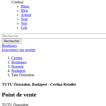
Couleur
Blanc
Bleu
Argent
Noir
Vert
Gris
Rechercher
Boutiques
Enregistrer ma montre
Certina
Boutiques
Hongrie
Budapest
Tutu Óraszalon
TUTU Óraszalon, Budapest - Certina Retailer
Point de vente
TUTU Óraszalon