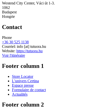
Westend City Center, Váci út 1-3.
1062
Budapest
Hongrie
Contact
Phone
+36 30 525 1138
Courriel:
info
[at]
tutuora.hu
Website:
https://tutuora.hu
Voir l'itinéraire
Footer column 1
Store Locator
L'univers Certina
Espace presse
Formulaire de contact
Actualités
Footer column 2