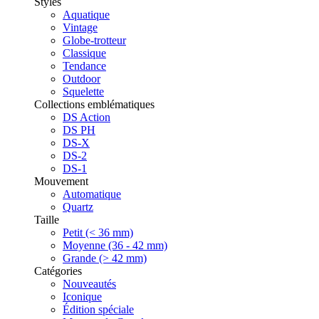
Styles
Aquatique
Vintage
Globe-trotteur
Classique
Tendance
Outdoor
Squelette
Collections emblématiques
DS Action
DS PH
DS-X
DS-2
DS-1
Mouvement
Automatique
Quartz
Taille
Petit (< 36 mm)
Moyenne (36 - 42 mm)
Grande (> 42 mm)
Catégories
Nouveautés
Iconique
Édition spéciale