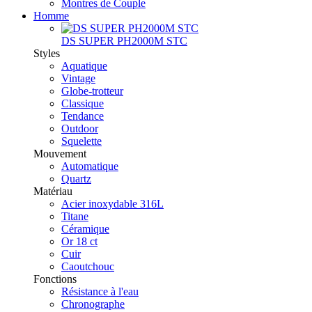
Montres de Couple
Homme
DS SUPER PH2000M STC
Styles
Aquatique
Vintage
Globe-trotteur
Classique
Tendance
Outdoor
Squelette
Mouvement
Automatique
Quartz
Matériau
Acier inoxydable 316L
Titane
Céramique
Or 18 ct
Cuir
Caoutchouc
Fonctions
Résistance à l'eau
Chronographe