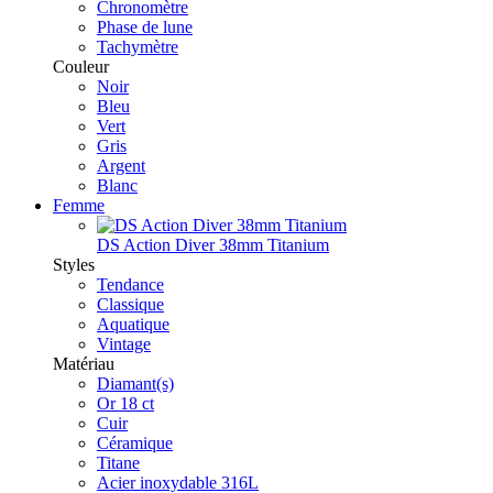
Chronomètre
Phase de lune
Tachymètre
Couleur
Noir
Bleu
Vert
Gris
Argent
Blanc
Femme
DS Action Diver 38mm Titanium
Styles
Tendance
Classique
Aquatique
Vintage
Matériau
Diamant(s)
Or 18 ct
Cuir
Céramique
Titane
Acier inoxydable 316L