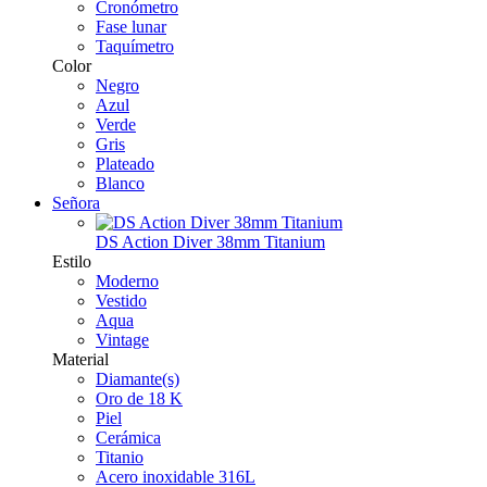
Cronómetro
Fase lunar
Taquímetro
Color
Negro
Azul
Verde
Gris
Plateado
Blanco
Señora
DS Action Diver 38mm Titanium
Estilo
Moderno
Vestido
Aqua
Vintage
Material
Diamante(s)
Oro de 18 K
Piel
Cerámica
Titanio
Acero inoxidable 316L