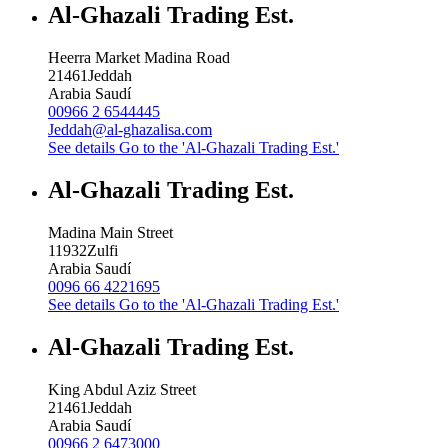
Al-Ghazali Trading Est.
Heerra Market Madina Road
21461
Jeddah
Arabia Saudí
00966 2 6544445
Jeddah@al-ghazalisa.com
See details
Go to the 'Al-Ghazali Trading Est.'
Al-Ghazali Trading Est.
Madina Main Street
11932
Zulfi
Arabia Saudí
0096 66 4221695
See details
Go to the 'Al-Ghazali Trading Est.'
Al-Ghazali Trading Est.
King Abdul Aziz Street
21461
Jeddah
Arabia Saudí
00966 2 6473000