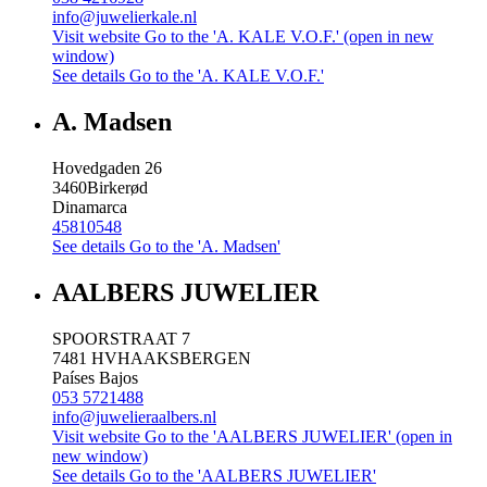
info@juwelierkale.nl
Visit website
Go to the 'A. KALE V.O.F.' (open in new
window)
See details
Go to the 'A. KALE V.O.F.'
A. Madsen
Hovedgaden 26
3460
Birkerød
Dinamarca
45810548
See details
Go to the 'A. Madsen'
AALBERS JUWELIER
SPOORSTRAAT 7
7481 HV
HAAKSBERGEN
Países Bajos
053 5721488
info@juwelieraalbers.nl
Visit website
Go to the 'AALBERS JUWELIER' (open in
new window)
See details
Go to the 'AALBERS JUWELIER'