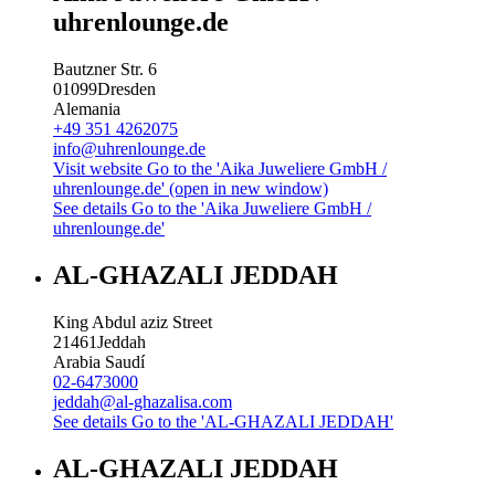
uhrenlounge.de
Bautzner Str. 6
01099
Dresden
Alemania
+49 351 4262075
info@uhrenlounge.de
Visit website
Go to the 'Aika Juweliere GmbH /
uhrenlounge.de' (open in new window)
See details
Go to the 'Aika Juweliere GmbH /
uhrenlounge.de'
AL-GHAZALI JEDDAH
King Abdul aziz Street
21461
Jeddah
Arabia Saudí
02-6473000
jeddah@al-ghazalisa.com
See details
Go to the 'AL-GHAZALI JEDDAH'
AL-GHAZALI JEDDAH