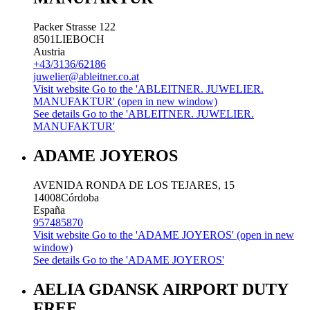
Packer Strasse 122
8501
LIEBOCH
Austria
+43/3136/62186
juwelier@ableitner.co.at
Visit website
Go to the 'ABLEITNER. JUWELIER.
MANUFAKTUR' (open in new window)
See details
Go to the 'ABLEITNER. JUWELIER.
MANUFAKTUR'
ADAME JOYEROS
AVENIDA RONDA DE LOS TEJARES, 15
14008
Córdoba
España
957485870
Visit website
Go to the 'ADAME JOYEROS' (open in new
window)
See details
Go to the 'ADAME JOYEROS'
AELIA GDANSK AIRPORT DUTY
FREE