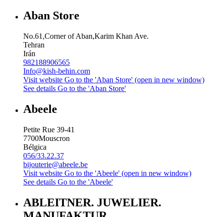
Aban Store
No.61,Corner of Aban,Karim Khan Ave.
Tehran
Irán
982188906565
Info@kish-behin.com
Visit website
Go to the 'Aban Store' (open in new window)
See details
Go to the 'Aban Store'
Abeele
Petite Rue 39-41
7700
Mouscron
Bélgica
056/33.22.37
bijouterie@abeele.be
Visit website
Go to the 'Abeele' (open in new window)
See details
Go to the 'Abeele'
ABLEITNER. JUWELIER.
MANUFAKTUR