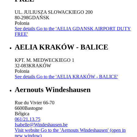
UL. JULIUSZA SLOWACKIEGO 200
80-298
GDAŃSK
Polonia
See details
Go to the 'AELIA GDANSK AIRPORT DUTY
FREE'
AELIA KRAKÓW - BALICE
KPT. M. MEDWECKIEGO 1
32-083
KRAKÓW
Polonia
See details
Go to the 'AELIA KRAKÓW - BALICE'
Aernouts Windeshausen
Rue du Vivier 66-70
6600
Bastogne
Bélgica
061/21.13.75
Isabelle@Windeshausen.be
Visit website
Go to the 'Aernouts Windeshausen' (open in
new window)