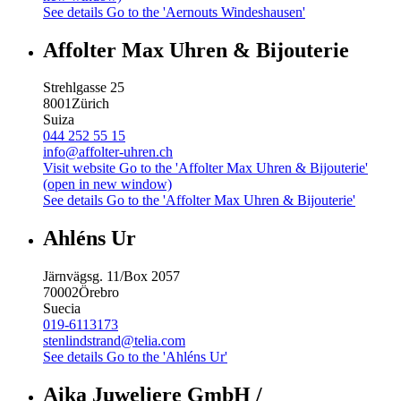
See details
Go to the 'Aernouts Windeshausen'
Affolter Max Uhren & Bijouterie
Strehlgasse 25
8001
Zürich
Suiza
044 252 55 15
info@affolter-uhren.ch
Visit website
Go to the 'Affolter Max Uhren & Bijouterie'
(open in new window)
See details
Go to the 'Affolter Max Uhren & Bijouterie'
Ahléns Ur
Järnvägsg. 11/Box 2057
70002
Örebro
Suecia
019-6113173
stenlindstrand@telia.com
See details
Go to the 'Ahléns Ur'
Aika Juweliere GmbH /