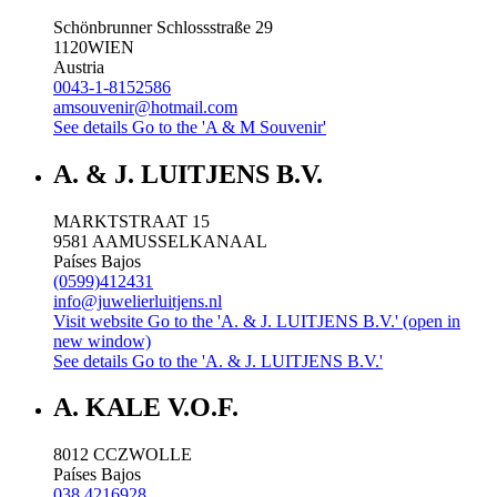
Schönbrunner Schlossstraße 29
1120
WIEN
Austria
0043-1-8152586
amsouvenir@hotmail.com
See details
Go to the 'A & M Souvenir'
A. & J. LUITJENS B.V.
MARKTSTRAAT 15
9581 AA
MUSSELKANAAL
Países Bajos
(0599)412431
info@juwelierluitjens.nl
Visit website
Go to the 'A. & J. LUITJENS B.V.' (open in
new window)
See details
Go to the 'A. & J. LUITJENS B.V.'
A. KALE V.O.F.
8012 CC
ZWOLLE
Países Bajos
038 4216928