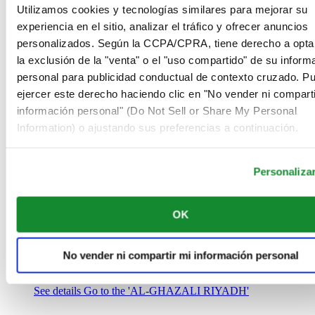
Arabia Saudí
Utilizamos cookies y tecnologías similares para mejorar su
00966 1 4032968
experiencia en el sitio, analizar el tráfico y ofrecer anuncios
Riyadh@al-ghazalisa.com
personalizados. Según la CCPA/CPRA, tiene derecho a opta
See details
Go to the 'AL-GHAZALI RIYADH'
la exclusión de la "venta" o el "uso compartido" de su inform
AL-GHAZALI RIYADH
personal para publicidad conductual de contexto cruzado. P
ejercer este derecho haciendo clic en "No vender ni comparti
Olaya
información personal" (Do Not Sell or Share My Personal
Riyadh
Information) o ajustando sus preferencias a continuación.
Arabia Saudí
00966 1 4561410
Riyadh@al-ghazalisa.com
See details
Go to the 'AL-GHAZALI RIYADH'
Personaliza
AL-GHAZALI RIYADH
OK
Olaya
Riyadh
Arabia Saudí
No vender ni compartir mi información personal
00966 1 4628858
Riyadh@al-ghazalisa.com
See details
Go to the 'AL-GHAZALI RIYADH'