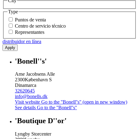
City
Type
Puntos de venta
Centro de servicio técnico
Representantes
distribuidor en línea
Apply
'Bonell''s'
Arne Jacobsens Alle
2300
København S
Dinamarca
32620645
info@bonells.dk
Visit website
Go to the ''Bonell''s'' (open in new window)
See details
Go to the ''Bonell''s''
'Boutique D''or'
Lyngby Storcenter