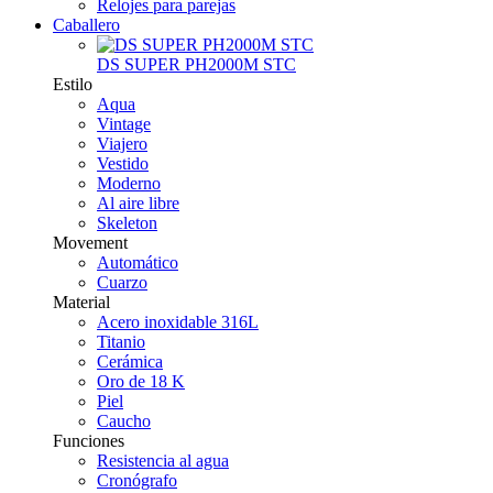
Relojes para parejas
Caballero
DS SUPER PH2000M STC
Estilo
Aqua
Vintage
Viajero
Vestido
Moderno
Al aire libre
Skeleton
Movement
Automático
Cuarzo
Material
Acero inoxidable 316L
Titanio
Cerámica
Oro de 18 K
Piel
Caucho
Funciones
Resistencia al agua
Cronógrafo