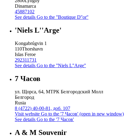
2800
Lyngby
Dinamarca
45887102
See details
Go to the ''Boutique D''or''
'Niels L''Arge'
Kongabrúgvin 1
110
Thorshavn
Islas Feroe
292311731
See details
Go to the ''Niels L''Arge''
7 Часов
ул. Щорса, 64, МТРК Белгородский Молл
Белгород
Rusia
8 (4722) 40-00-81, доб. 107
Visit website
Go to the '7 Часов' (open in new window)
See details
Go to the '7 Часов'
A & M Souvenir