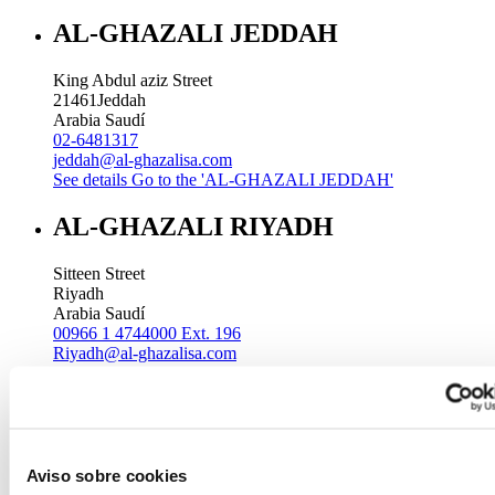
AL-GHAZALI JEDDAH
King Abdul aziz Street
21461
Jeddah
Arabia Saudí
02-6481317
jeddah@al-ghazalisa.com
See details
Go to the 'AL-GHAZALI JEDDAH'
AL-GHAZALI RIYADH
Sitteen Street
Riyadh
Arabia Saudí
00966 1 4744000 Ext. 196
Riyadh@al-ghazalisa.com
See details
Go to the 'AL-GHAZALI RIYADH'
AL-GHAZALI RIYADH
Batha
Aviso sobre cookies
Riyadh