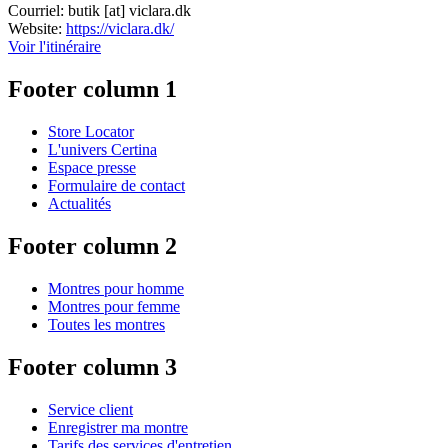
Courriel:
butik
[at]
viclara.dk
Website:
https://viclara.dk/
Voir l'itinéraire
Footer column 1
Store Locator
L'univers Certina
Espace presse
Formulaire de contact
Actualités
Footer column 2
Montres pour homme
Montres pour femme
Toutes les montres
Footer column 3
Service client
Enregistrer ma montre
Tarifs des services d'entretien