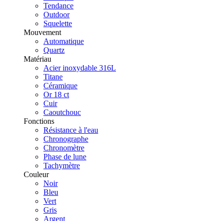
Tendance
Outdoor
Squelette
Mouvement
Automatique
Quartz
Matériau
Acier inoxydable 316L
Titane
Céramique
Or 18 ct
Cuir
Caoutchouc
Fonctions
Résistance à l'eau
Chronographe
Chronomètre
Phase de lune
Tachymètre
Couleur
Noir
Bleu
Vert
Gris
Argent