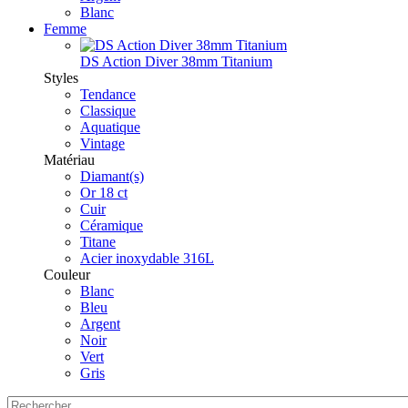
Blanc
Femme
DS Action Diver 38mm Titanium
Styles
Tendance
Classique
Aquatique
Vintage
Matériau
Diamant(s)
Or 18 ct
Cuir
Céramique
Titane
Acier inoxydable 316L
Couleur
Blanc
Bleu
Argent
Noir
Vert
Gris