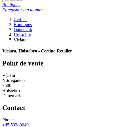
Boutiques
Enregistrer ma montre
Certina
Boutiques
Danemark
Holstebro
Viclara
Viclara, Holstebro - Certina Retailer
Point de vente
Viclara
Nørregade 6
7500
Holstebro
Danemark
Contact
Phone
+45 50240040