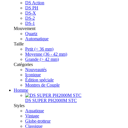
DS Action
DS PH
DS-X
DS-2
DS-1
Mouvement
Quartz
Automatique
Taille
Petit (< 36 mm)
Moyenne (36 - 42 mm)
Grande (> 42 mm)
Catégories
Nouveautés
Iconique
Édition spéciale
Montres de Couple
Homme
DS SUPER PH2000M STC
Styles
Aquatique
Vintage
Globe-trotteur
Classique