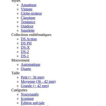
Styles
Aquatique
Vintage
Globe-trotteur
Classique
Tendance
Outdoor
Squelette
Collections emblématiques
DS Action
DS PH
DS-X
DS-2
DS-1
Mouvement
Automatique
Quartz
Taille
Petit (< 36 mm)
Moyenne (36 - 42 mm)
Grande (> 42 mm)
Catégories
Nouveautés
Iconique
Édition spéciale