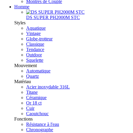
Montres de Couple
Homme
DS SUPER PH2000M STC
Styles
Aquatique
Vintage
Globe-trotteur
Classique
Tendance
Outdoor
Squelette
Mouvement
Automatique
Quartz
Matériau
Acier inoxydable 316L
Titane
Céramique
Or 18 ct
Cuir
Caoutchouc
Fonctions
Résistance à l'eau
Chronographe