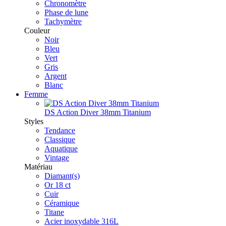
Chronomètre
Phase de lune
Tachymètre
Couleur
Noir
Bleu
Vert
Gris
Argent
Blanc
Femme
DS Action Diver 38mm Titanium
Styles
Tendance
Classique
Aquatique
Vintage
Matériau
Diamant(s)
Or 18 ct
Cuir
Céramique
Titane
Acier inoxydable 316L