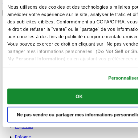
S'inscrire
Sélectionner un pays/une région
Nous utilisons des cookies et des technologies similaires po
Sélecteur de langue
améliorer votre expérience sur le site, analyser le trafic et di
des publicités ciblées. Conformément au CCPA/CPRA, vous
Allemagne
le droit de refuser la "vente" ou le "partage" de vos informati
Autriche
Belgique
personnelles à des fins de publicité comportementale croisée
Dutch
Vous pouvez exercer ce droit en cliquant sur "Ne pas vendre
Français
partager mes informations personnelles" (
Do Not Sell or Sh
Chine
My Personal Information
) ou en ajustant vos préférences ci
English
简体中文
dessous.
Danemark
Espagne
Personnalise
Finlande
France
OK
Irlande
Luxembourg
English
Ne pas vendre ou partager mes informations personnell
Français
Norvège
Pays-Bas
Pologne