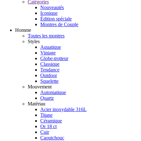
Catégories
Nouveautés
Iconique
Édition spéciale
Montres de Couple
Homme
Toutes les montres
Styles
Aquatique
Vintage
Globe-trotteur
Classique
Tendance
Outdoor
Squelette
Mouvement
Automatique
Quartz
Matériau
Acier inoxydable 316L
Titane
Céramique
Or 18 ct
Cuir
Caoutchouc