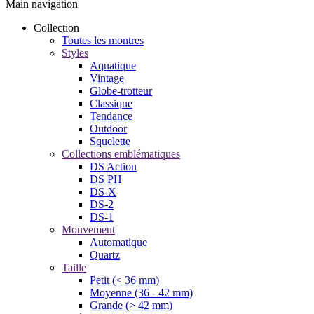
Main navigation
Collection
Toutes les montres
Styles
Aquatique
Vintage
Globe-trotteur
Classique
Tendance
Outdoor
Squelette
Collections emblématiques
DS Action
DS PH
DS-X
DS-2
DS-1
Mouvement
Automatique
Quartz
Taille
Petit (< 36 mm)
Moyenne (36 - 42 mm)
Grande (> 42 mm)