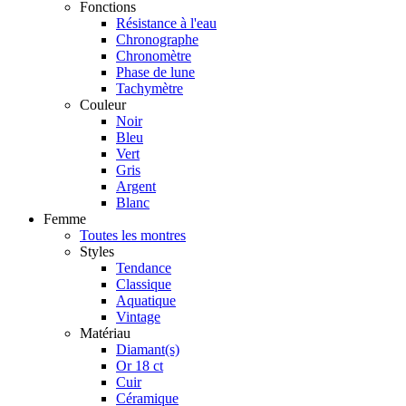
Fonctions
Résistance à l'eau
Chronographe
Chronomètre
Phase de lune
Tachymètre
Couleur
Noir
Bleu
Vert
Gris
Argent
Blanc
Femme
Toutes les montres
Styles
Tendance
Classique
Aquatique
Vintage
Matériau
Diamant(s)
Or 18 ct
Cuir
Céramique