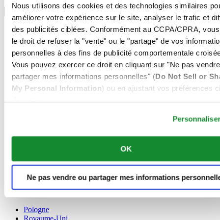
Sélectionner un pays/une région
Nous utilisons des cookies et des technologies similaires po
Sélecteur de langue
améliorer votre expérience sur le site, analyser le trafic et di
Allemagne
des publicités ciblées. Conformément au CCPA/CPRA, vous
Autriche
le droit de refuser la "vente" ou le "partage" de vos informati
Belgique
personnelles à des fins de publicité comportementale croisée
Dutch
Vous pouvez exercer ce droit en cliquant sur "Ne pas vendre
Français
Chine
partager mes informations personnelles" (
Do Not Sell or Sh
English
My Personal Information
) ou en ajustant vos préférences ci
简体中文
dessous.
Danemark
Espagne
Personnalise
Finlande
France
Irlande
OK
Luxembourg
English
Français
Ne pas vendre ou partager mes informations personnell
Norvège
Pays-Bas
Pologne
Royaume-Uni