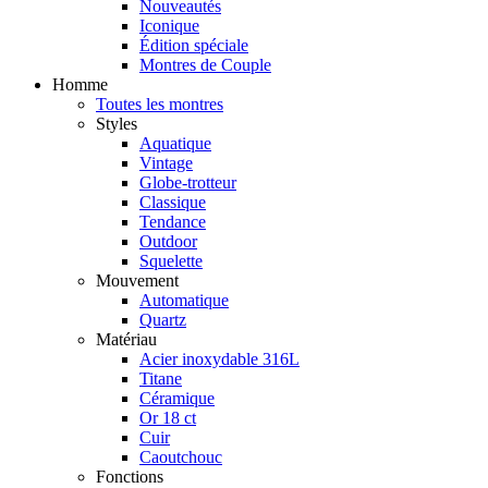
Nouveautés
Iconique
Édition spéciale
Montres de Couple
Homme
Toutes les montres
Styles
Aquatique
Vintage
Globe-trotteur
Classique
Tendance
Outdoor
Squelette
Mouvement
Automatique
Quartz
Matériau
Acier inoxydable 316L
Titane
Céramique
Or 18 ct
Cuir
Caoutchouc
Fonctions