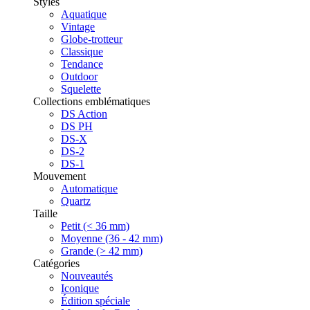
Styles
Aquatique
Vintage
Globe-trotteur
Classique
Tendance
Outdoor
Squelette
Collections emblématiques
DS Action
DS PH
DS-X
DS-2
DS-1
Mouvement
Automatique
Quartz
Taille
Petit (< 36 mm)
Moyenne (36 - 42 mm)
Grande (> 42 mm)
Catégories
Nouveautés
Iconique
Édition spéciale