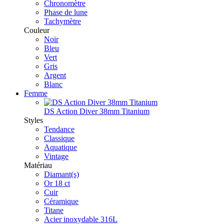
Chronomètre
Phase de lune
Tachymètre
Couleur
Noir
Bleu
Vert
Gris
Argent
Blanc
Femme
DS Action Diver 38mm Titanium
Styles
Tendance
Classique
Aquatique
Vintage
Matériau
Diamant(s)
Or 18 ct
Cuir
Céramique
Titane
Acier inoxydable 316L