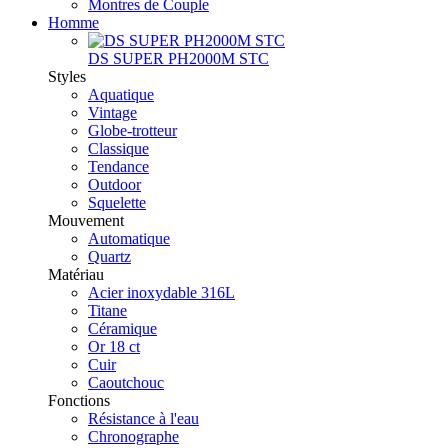
Montres de Couple
Homme
DS SUPER PH2000M STC
Styles
Aquatique
Vintage
Globe-trotteur
Classique
Tendance
Outdoor
Squelette
Mouvement
Automatique
Quartz
Matériau
Acier inoxydable 316L
Titane
Céramique
Or 18 ct
Cuir
Caoutchouc
Fonctions
Résistance à l'eau
Chronographe