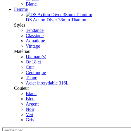
Blanc
Femme
DS Action Diver 38mm Titanium
Styles
Tendance
Classique
Aquatique
Vintage
Matériau
Diamant(s)
Or 18 ct
Cuir
Céramique
Titane
Acier inoxydable 316L
Couleur
Blanc
Bleu
Argent
Noir
Vert
Gris