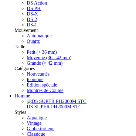
DS Action
DS PH
DS-X
DS-2
DS-1
Mouvement
Automatique
Quartz
Taille
Petit (< 36 mm)
Moyenne (36 - 42 mm)
Grande (> 42 mm)
Catégories
Nouveautés
Iconique
Édition spéciale
Montres de Couple
Homme
DS SUPER PH2000M STC
Styles
Aquatique
Vintage
Globe-trotteur
Classique