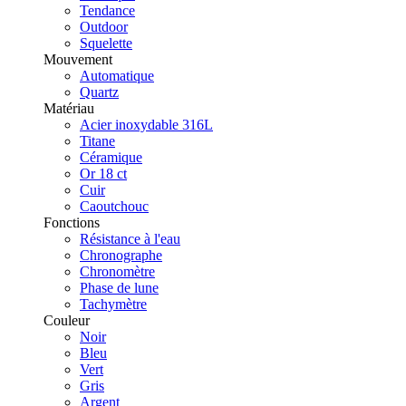
Tendance
Outdoor
Squelette
Mouvement
Automatique
Quartz
Matériau
Acier inoxydable 316L
Titane
Céramique
Or 18 ct
Cuir
Caoutchouc
Fonctions
Résistance à l'eau
Chronographe
Chronomètre
Phase de lune
Tachymètre
Couleur
Noir
Bleu
Vert
Gris
Argent