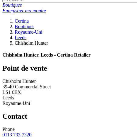
Boutiques
Enregistrer ma montre
Certina
Boutiques
Royaume-Uni
Leeds
Chisholm Hunter
Chisholm Hunter, Leeds - Certina Retailer
Point de vente
Chisholm Hunter
39-40 Commercial Street
LS1 6EX
Leeds
Royaume-Uni
Contact
Phone
0113 733 7320