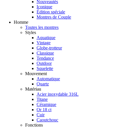
Nouveautés
Iconique
Édition spéciale
Montres de Couple
Homme
Toutes les montres
Styles
Aquatique
Vintage
Globe-trotteur
Classique
Tendance
Outdoor
Squelette
Mouvement
Automatique
Quartz
Matériau
Acier inoxydable 316L
Titane
Céramique
Or 18 ct
Cuir
Caoutchouc
Fonctions