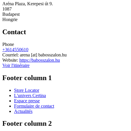
Aréna Plaza, Kerepesi út 9.
1087
Budapest
Hongrie
Contact
Phone
+3614550610
Courriel:
arena
[at]
babosszalon.hu
Website:
https://babosszalon.hu
Voir l'itinéraire
Footer column 1
Store Locator
L'univers Certina
Espace presse
Formulaire de contact
Actualités
Footer column 2