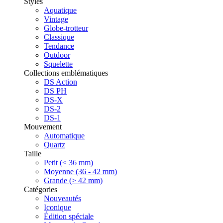
Styles
Aquatique
Vintage
Globe-trotteur
Classique
Tendance
Outdoor
Squelette
Collections emblématiques
DS Action
DS PH
DS-X
DS-2
DS-1
Mouvement
Automatique
Quartz
Taille
Petit (< 36 mm)
Moyenne (36 - 42 mm)
Grande (> 42 mm)
Catégories
Nouveautés
Iconique
Édition spéciale