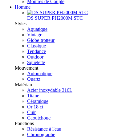
Montres de Couple
Homme
DS SUPER PH2000M STC
Styles
Aquatique
Vintage
Globe-trotteur
Classique
Tendance
Outdoor
Squelette
Mouvement
Automatique
Quartz
Matériau
Acier inoxydable 316L
Titane
Céramique
Or 18 ct
Cuir
Caoutchouc
Fonctions
Résistance à l'eau
Chronographe