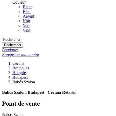
Couleur
Blanc
Bleu
Argent
Noir
Vert
Gris
Rechercher
Boutiques
Enregistrer ma montre
Certina
Boutiques
Hongrie
Budapest
Babós Szalon
Babós Szalon, Budapest - Certina Retailer
Point de vente
Babós Szalon