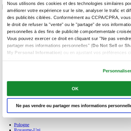
Sélectionner un pays/une région
Nous utilisons des cookies et des technologies similaires po
Sélecteur de langue
améliorer votre expérience sur le site, analyser le trafic et di
Allemagne
des publicités ciblées. Conformément au CCPA/CPRA, vous
Autriche
le droit de refuser la "vente" ou le "partage" de vos informati
Belgique
personnelles à des fins de publicité comportementale croisée
Dutch
Vous pouvez exercer ce droit en cliquant sur "Ne pas vendre
Français
Chine
partager mes informations personnelles" (
Do Not Sell or Sh
English
My Personal Information
) ou en ajustant vos préférences ci
简体中文
dessous.
Danemark
Espagne
Personnalise
Finlande
France
Irlande
OK
Luxembourg
English
Français
Ne pas vendre ou partager mes informations personnell
Norvège
Pays-Bas
Pologne
Royaume-Uni