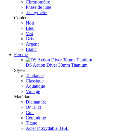
Chronomètre
Phase de lune
Tachymètre
Couleur
Noir
Bleu
Vert
Gris
Argent
Blanc
Femme
DS Action Diver 38mm Titanium
Styles
Tendance
Classique
Aquatique
Vintage
Matériau
Diamant(s)
Or 18 ct
Cuir
Céramique
Titane
Acier inoxydable 316L