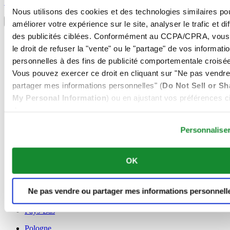
S'inscrire
Sélectionner un pays/une région
Nous utilisons des cookies et des technologies similaires po
Sélecteur de langue
améliorer votre expérience sur le site, analyser le trafic et di
des publicités ciblées. Conformément au CCPA/CPRA, vous
Allemagne
le droit de refuser la "vente" ou le "partage" de vos informati
Autriche
Belgique
personnelles à des fins de publicité comportementale croisée
Dutch
Vous pouvez exercer ce droit en cliquant sur "Ne pas vendre
Français
partager mes informations personnelles" (
Do Not Sell or Sh
Chine
My Personal Information
) ou en ajustant vos préférences ci
English
简体中文
dessous.
Danemark
Espagne
Personnalise
Finlande
France
OK
Irlande
Luxembourg
English
Ne pas vendre ou partager mes informations personnell
Français
Norvège
Pays-Bas
Pologne