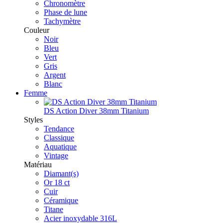
Chronomètre
Phase de lune
Tachymètre
Couleur
Noir
Bleu
Vert
Gris
Argent
Blanc
Femme
DS Action Diver 38mm Titanium
Styles
Tendance
Classique
Aquatique
Vintage
Matériau
Diamant(s)
Or 18 ct
Cuir
Céramique
Titane
Acier inoxydable 316L