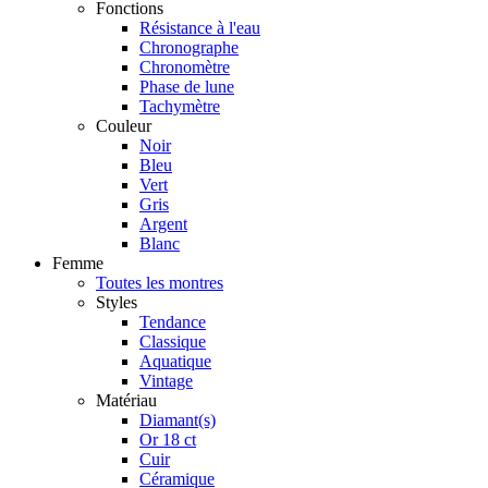
Fonctions
Résistance à l'eau
Chronographe
Chronomètre
Phase de lune
Tachymètre
Couleur
Noir
Bleu
Vert
Gris
Argent
Blanc
Femme
Toutes les montres
Styles
Tendance
Classique
Aquatique
Vintage
Matériau
Diamant(s)
Or 18 ct
Cuir
Céramique