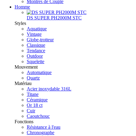
Montres de Couple
Homme
DS SUPER PH2000M STC
Styles
Aquatique
Vintage
Globe-trotteur
Classique
Tendance
Outdoor
Squelette
Mouvement
Automatique
Quartz
Matériau
Acier inoxydable 316L
Titane
Céramique
Or 18 ct
Cuir
Caoutchouc
Fonctions
Résistance à l'eau
Chronographe