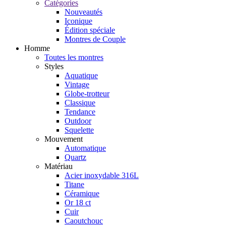
Catégories
Nouveautés
Iconique
Édition spéciale
Montres de Couple
Homme
Toutes les montres
Styles
Aquatique
Vintage
Globe-trotteur
Classique
Tendance
Outdoor
Squelette
Mouvement
Automatique
Quartz
Matériau
Acier inoxydable 316L
Titane
Céramique
Or 18 ct
Cuir
Caoutchouc