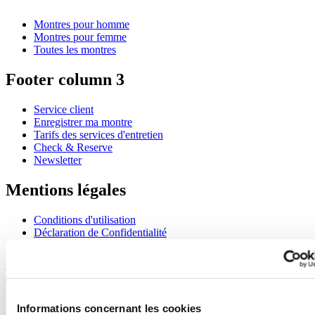
Montres pour homme
Montres pour femme
Toutes les montres
Footer column 3
Service client
Enregistrer ma montre
Tarifs des services d'entretien
Check & Reserve
Newsletter
Mentions légales
Conditions d'utilisation
Déclaration de Confidentialité
Informations concernant les cookies
Rejoignez le club CERTINA
S'inscrire pour recevoir des informations exclusives
Informations concernant les cookies