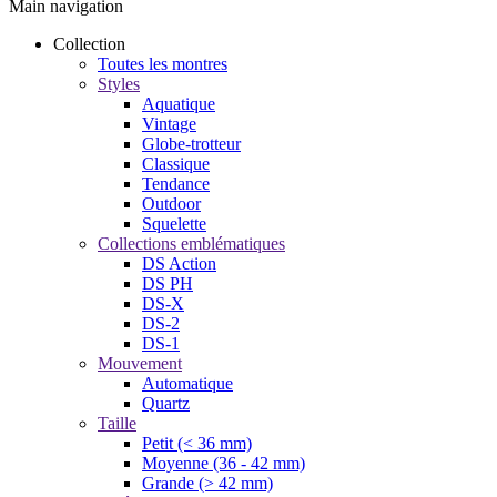
Main navigation
Collection
Toutes les montres
Styles
Aquatique
Vintage
Globe-trotteur
Classique
Tendance
Outdoor
Squelette
Collections emblématiques
DS Action
DS PH
DS-X
DS-2
DS-1
Mouvement
Automatique
Quartz
Taille
Petit (< 36 mm)
Moyenne (36 - 42 mm)
Grande (> 42 mm)