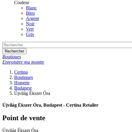
Couleur
Blanc
Bleu
Argent
Noir
Vert
Gris
Rechercher
Boutiques
Enregistrer ma montre
Certina
Boutiques
Hongrie
Budapest
Újvilág Ékszer Óra
Újvilág Ékszer Óra, Budapest - Certina Retailer
Point de vente
Újvilág Ékszer Óra