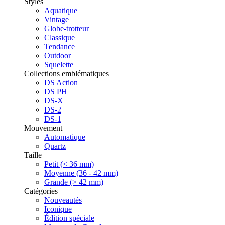
Styles
Aquatique
Vintage
Globe-trotteur
Classique
Tendance
Outdoor
Squelette
Collections emblématiques
DS Action
DS PH
DS-X
DS-2
DS-1
Mouvement
Automatique
Quartz
Taille
Petit (< 36 mm)
Moyenne (36 - 42 mm)
Grande (> 42 mm)
Catégories
Nouveautés
Iconique
Édition spéciale