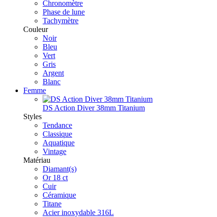
Chronomètre
Phase de lune
Tachymètre
Couleur
Noir
Bleu
Vert
Gris
Argent
Blanc
Femme
DS Action Diver 38mm Titanium
Styles
Tendance
Classique
Aquatique
Vintage
Matériau
Diamant(s)
Or 18 ct
Cuir
Céramique
Titane
Acier inoxydable 316L