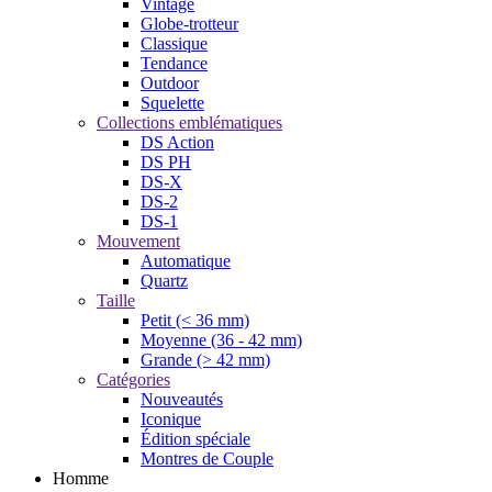
Vintage
Globe-trotteur
Classique
Tendance
Outdoor
Squelette
Collections emblématiques
DS Action
DS PH
DS-X
DS-2
DS-1
Mouvement
Automatique
Quartz
Taille
Petit (< 36 mm)
Moyenne (36 - 42 mm)
Grande (> 42 mm)
Catégories
Nouveautés
Iconique
Édition spéciale
Montres de Couple
Homme