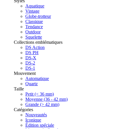
Styles
Aquatique
Vintage
Globe-trotteur
Classique
Tendance
Outdoor
Squelette
Collections emblématiques
DS Action
DS PH
DS-X
DS-2
DS-1
Mouvement
Automatique
Quartz
Taille
Petit (< 36 mm)
Moyenne (36 - 42 mm)
Grande (> 42 mm)
Catégories
Nouveautés
Iconique
Édition spéciale