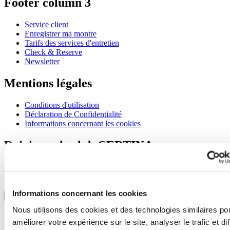
Footer column 3
Service client
Enregistrer ma montre
Tarifs des services d'entretien
Check & Reserve
Newsletter
Mentions légales
Conditions d'utilisation
Déclaration de Confidentialité
Informations concernant les cookies
Rejoignez le club CERTINA
S'inscrire pour recevoir des informations exclusives
S'inscrire
Sélectionner un pays/une région
Informations concernant les cookies
Sélecteur de langue
Nous utilisons des cookies et des technologies similaires po
Allemagne
améliorer votre expérience sur le site, analyser le trafic et di
Autriche