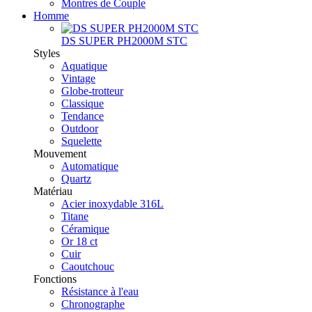
Montres de Couple
Homme
DS SUPER PH2000M STC
Styles
Aquatique
Vintage
Globe-trotteur
Classique
Tendance
Outdoor
Squelette
Mouvement
Automatique
Quartz
Matériau
Acier inoxydable 316L
Titane
Céramique
Or 18 ct
Cuir
Caoutchouc
Fonctions
Résistance à l'eau
Chronographe