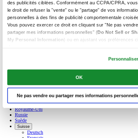
Belgique
des publicités ciblées. Conformément au CCPA/CPRA, vous
Dutch
le droit de refuser la "vente" ou le "partage" de vos informati
Français
personnelles à des fins de publicité comportementale croisée
Chine
Vous pouvez exercer ce droit en cliquant sur "Ne pas vendre
English
简体中文
partager mes informations personnelles" (
Do Not Sell or Sh
Danemark
My Personal Information
) ou en ajustant vos préférences ci
Espagne
dessous.
Finlande
Personnalise
France
Irlande
Luxembourg
English
OK
Français
Norvège
Pays-Bas
Ne pas vendre ou partager mes informations personnell
Pologne
Royaume-Uni
Russie
Suède
Suisse
Deutsch
Français