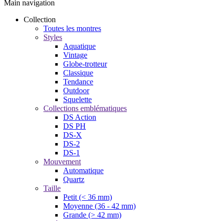
Main navigation
Collection
Toutes les montres
Styles
Aquatique
Vintage
Globe-trotteur
Classique
Tendance
Outdoor
Squelette
Collections emblématiques
DS Action
DS PH
DS-X
DS-2
DS-1
Mouvement
Automatique
Quartz
Taille
Petit (< 36 mm)
Moyenne (36 - 42 mm)
Grande (> 42 mm)