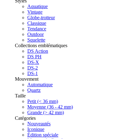
Styles
Aquatique
Vintage
Globe-trotteur
Classique
Tendance
Outdoor
Squelette
Collections emblématiques
DS Action
DS PH
DS-X
DS-2
DS-1
Mouvement
Automatique
Quartz
Taille
Petit (< 36 mm)
Moyenne (36 - 42 mm)
Grande (> 42 mm)
Catégories
Nouveautés
Iconique
Édition spéciale