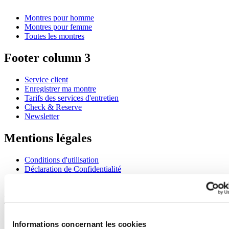
Montres pour homme
Montres pour femme
Toutes les montres
Footer column 3
Service client
Enregistrer ma montre
Tarifs des services d'entretien
Check & Reserve
Newsletter
Mentions légales
Conditions d'utilisation
Déclaration de Confidentialité
Informations concernant les cookies
Rejoignez le club CERTINA
S'inscrire pour recevoir des informations exclusives
Informations concernant les cookies