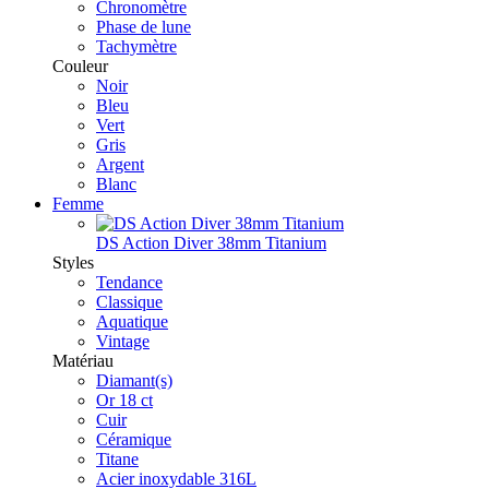
Chronomètre
Phase de lune
Tachymètre
Couleur
Noir
Bleu
Vert
Gris
Argent
Blanc
Femme
DS Action Diver 38mm Titanium
Styles
Tendance
Classique
Aquatique
Vintage
Matériau
Diamant(s)
Or 18 ct
Cuir
Céramique
Titane
Acier inoxydable 316L