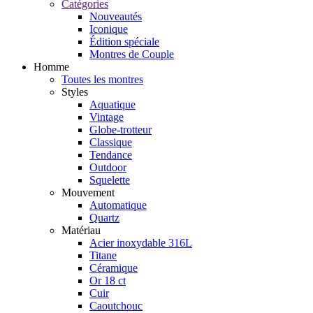
Catégories
Nouveautés
Iconique
Édition spéciale
Montres de Couple
Homme
Toutes les montres
Styles
Aquatique
Vintage
Globe-trotteur
Classique
Tendance
Outdoor
Squelette
Mouvement
Automatique
Quartz
Matériau
Acier inoxydable 316L
Titane
Céramique
Or 18 ct
Cuir
Caoutchouc