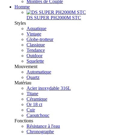
Montres de Couple
Homme
DS SUPER PH2000M STC
Styles
Aquatique
Vintage
Globe-trotteur
Classique
Tendance
Outdoor
Squelette
Mouvement
Automatique
Quartz
Matériau
Acier inoxydable 316L
Titane
Céramique
Or 18 ct
Cuir
Caoutchouc
Fonctions
Résistance à l'eau
Chronographe