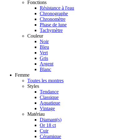
Fonctions
Résistance à l'eau
Chronographe
Chronomètre
Phase de lune
Tachymètre
Couleur
Noir
Bleu
Vert
Gris
Argent
Blanc
Femme
Toutes les montres
Styles
Tendance
Classique
Aquatique
Vintage
Matériau
Diamant(s)
Or 18 ct
Cuir
Céramique