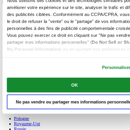
Nous utilisons des cookies et des technologies similaires po
Sélecteur de langue
améliorer votre expérience sur le site, analyser le trafic et di
Allemagne
des publicités ciblées. Conformément au CCPA/CPRA, vous
Autriche
le droit de refuser la "vente" ou le "partage" de vos informati
Belgique
personnelles à des fins de publicité comportementale croisée
Dutch
Français
Vous pouvez exercer ce droit en cliquant sur "Ne pas vendre
Chine
partager mes informations personnelles" (
Do Not Sell or Sh
English
My Personal Information
) ou en ajustant vos préférences ci
简体中文
dessous.
Danemark
Espagne
Personnalise
Finlande
France
Irlande
OK
Luxembourg
English
Français
Ne pas vendre ou partager mes informations personnell
Norvège
Pays-Bas
Pologne
Royaume-Uni
Russie