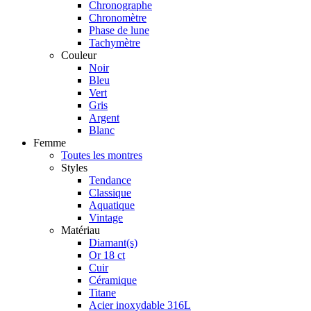
Chronographe
Chronomètre
Phase de lune
Tachymètre
Couleur
Noir
Bleu
Vert
Gris
Argent
Blanc
Femme
Toutes les montres
Styles
Tendance
Classique
Aquatique
Vintage
Matériau
Diamant(s)
Or 18 ct
Cuir
Céramique
Titane
Acier inoxydable 316L