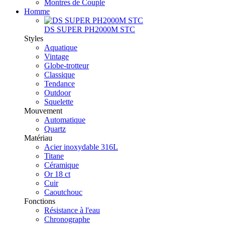
Montres de Couple
Homme
DS SUPER PH2000M STC
Styles
Aquatique
Vintage
Globe-trotteur
Classique
Tendance
Outdoor
Squelette
Mouvement
Automatique
Quartz
Matériau
Acier inoxydable 316L
Titane
Céramique
Or 18 ct
Cuir
Caoutchouc
Fonctions
Résistance à l'eau
Chronographe