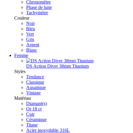
Chronomètre
Phase de lune
Tachymètre
Couleur
Noir
Bleu
Vert
Gris
Argent
Blanc
Femme
DS Action Diver 38mm Titanium
Styles
Tendance
Classique
Aquatique
Vintage
Matériau
Diamant(s)
Or 18 ct
Cuir
Céramique
Titane
Acier inoxydable 316L