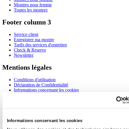
Montres pour femme
Toutes les montres
Footer column 3
Service client
Enregistrer ma montre
Tarifs des services d'entretien
Check & Reserve
Newsletter
Mentions légales
Conditions d'utilisation
Déclaration de Confidentialité
Informations concernant les cookies
Rejoignez le club CERTINA
S'inscrire pour recevoir des informations exclusives
S'inscrire
Informations concernant les cookies
Sélectionner un pays/une région