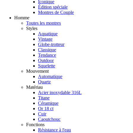
Iconique
Édition spéciale
Montres de Couple
Homme
Toutes les montres
Styles
Aquatique
Vintage
Globe-trotteur
Classique
Tendance
Outdoor
Squelette
Mouvement
Automatique
Quartz
Matériau
Acier inoxydable 316L
Titane
Céramique
Or 18 ct
Cuir
Caoutchouc
Fonctions
Résistance à l'eau