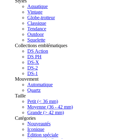
Styles
Aquatique
Vintage
Globe-trotteur
Classique
Tendance
Outdoor
Squelette
Collections emblématiques
DS Action
DS PH
DS-X
DS-2
DS-1
Mouvement
Automatique
Quartz
Taille
Petit (< 36 mm)
Moyenne (36 - 42 mm)
Grande (> 42 mm)
Catégories
Nouveautés
Iconique
Édition spéciale