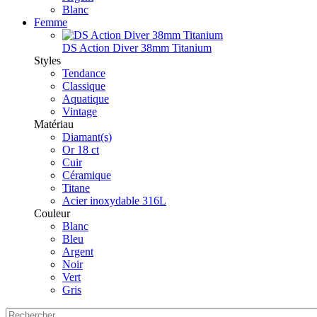
Blanc
Femme
DS Action Diver 38mm Titanium
Styles
Tendance
Classique
Aquatique
Vintage
Matériau
Diamant(s)
Or 18 ct
Cuir
Céramique
Titane
Acier inoxydable 316L
Couleur
Blanc
Bleu
Argent
Noir
Vert
Gris