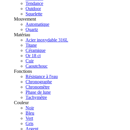
Tendance
Outdoor
Squelette
Mouvement
Automatique
Quartz
Matériau
Acier inoxydable 316L
Titane
Céramique
Or 18 ct
Cuir
Caoutchouc
Fonctions
Résistance à l'eau
Chronographe
Chronomètre
Phase de lune
Tachymètre
Couleur
Noir
Bleu
Vert
Gris
Argent