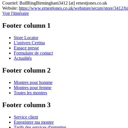
Courriel:
BullRingBirmingham3412
[at]
ernestjones.co.uk
Website:
https://www.ernestjones.co.uk/webstore/secure/store/3412/
Voir l'itinéraire
Footer column 1
Store Locator
L'univers Certina
Espace presse
Formulaire de contact
Actualités
Footer column 2
Montres pour homme
Montres pour femme
Toutes les montres
Footer column 3
Service client
Enregistrer ma montre
Tarifs des services d'entretien