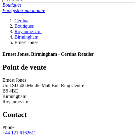
Boutiques
Enregistrer ma montre
Certina
Boutiques
Royaume-Uni
Birmingham
Ernest Jones
Ernest Jones, Birmingham - Certina Retailer
Point de vente
Ernest Jones
Unit SU506 Middle Mall Bull Ring Centre
B5 4BE
Birmingham
Royaume-Uni
Contact
Phone
+44 121 6162611