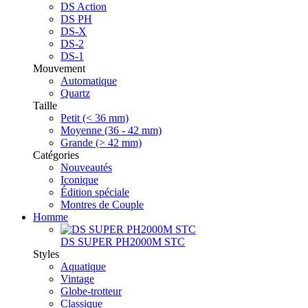
DS Action
DS PH
DS-X
DS-2
DS-1
Mouvement
Automatique
Quartz
Taille
Petit (< 36 mm)
Moyenne (36 - 42 mm)
Grande (> 42 mm)
Catégories
Nouveautés
Iconique
Édition spéciale
Montres de Couple
Homme
DS SUPER PH2000M STC
Styles
Aquatique
Vintage
Globe-trotteur
Classique