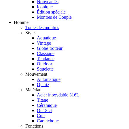
Nouveautés
Iconique
Édition spéciale
Montres de Couple
Homme
Toutes les montres
Styles
Aquatique
Vintage
Globe-trotteur
Classique
Tendance
Outdoor
Squelette
Mouvement
Automatique
Quartz
Matériau
Acier inoxydable 316L
Titane
Céramique
Or 18 ct
Cuir
Caoutchouc
Fonctions