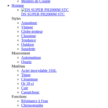
Montres de Couple
Homme
DS SUPER PH2000M STC
Styles
Aquatique
Vintage
Globe-trotteur
Classique
Tendance
Outdoor
Squelette
Mouvement
Automatique
Quartz
Matériau
Acier inoxydable 316L
Titane
Céramique
Or 18 ct
Cuir
Caoutchouc
Fonctions
Résistance à l'eau
Chronographe