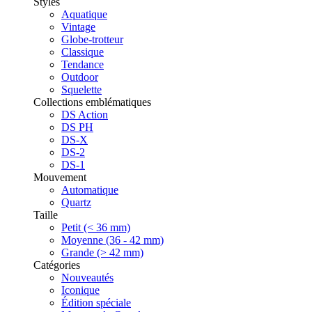
Styles
Aquatique
Vintage
Globe-trotteur
Classique
Tendance
Outdoor
Squelette
Collections emblématiques
DS Action
DS PH
DS-X
DS-2
DS-1
Mouvement
Automatique
Quartz
Taille
Petit (< 36 mm)
Moyenne (36 - 42 mm)
Grande (> 42 mm)
Catégories
Nouveautés
Iconique
Édition spéciale