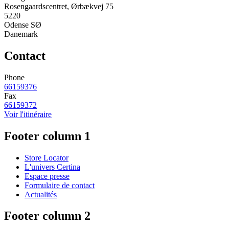
Rosengaardscentret, Ørbækvej 75
5220
Odense SØ
Danemark
Contact
Phone
66159376
Fax
66159372
Voir l'itinéraire
Footer column 1
Store Locator
L'univers Certina
Espace presse
Formulaire de contact
Actualités
Footer column 2