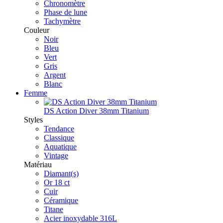
Chronomètre
Phase de lune
Tachymètre
Couleur
Noir
Bleu
Vert
Gris
Argent
Blanc
Femme
DS Action Diver 38mm Titanium
Styles
Tendance
Classique
Aquatique
Vintage
Matériau
Diamant(s)
Or 18 ct
Cuir
Céramique
Titane
Acier inoxydable 316L