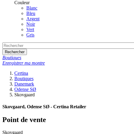
Couleur
Blanc
Bleu
Argent
Noir
Vert
Gris
Rechercher
Boutiques
Enregistrer ma montre
Certina
Boutiques
Danemark
Odense SØ
Skovgaard
Skovgaard, Odense SØ - Certina Retailer
Point de vente
Skovgaard