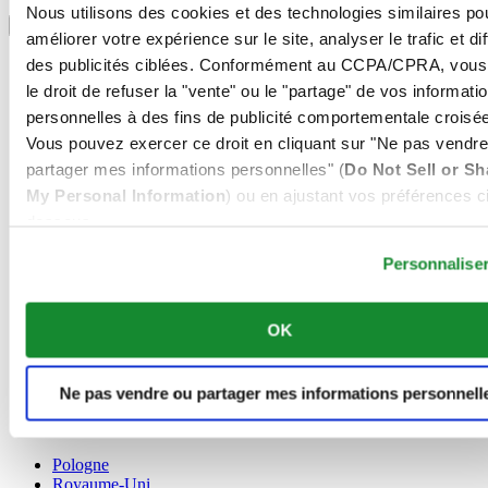
Sélectionner un pays/une région
Nous utilisons des cookies et des technologies similaires po
Sélecteur de langue
améliorer votre expérience sur le site, analyser le trafic et di
Allemagne
des publicités ciblées. Conformément au CCPA/CPRA, vous
Autriche
le droit de refuser la "vente" ou le "partage" de vos informati
Belgique
personnelles à des fins de publicité comportementale croisée
Dutch
Vous pouvez exercer ce droit en cliquant sur "Ne pas vendre
Français
Chine
partager mes informations personnelles" (
Do Not Sell or Sh
English
My Personal Information
) ou en ajustant vos préférences ci
简体中文
dessous.
Danemark
Espagne
Personnalise
Finlande
France
Irlande
OK
Luxembourg
English
Français
Ne pas vendre ou partager mes informations personnell
Norvège
Pays-Bas
Pologne
Royaume-Uni