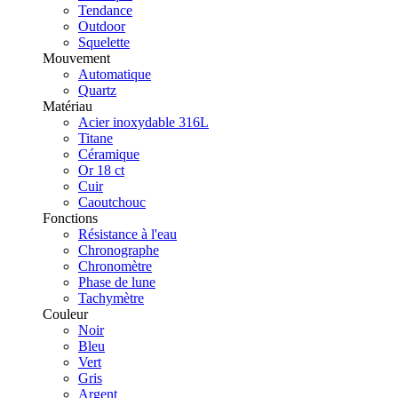
Tendance
Outdoor
Squelette
Mouvement
Automatique
Quartz
Matériau
Acier inoxydable 316L
Titane
Céramique
Or 18 ct
Cuir
Caoutchouc
Fonctions
Résistance à l'eau
Chronographe
Chronomètre
Phase de lune
Tachymètre
Couleur
Noir
Bleu
Vert
Gris
Argent