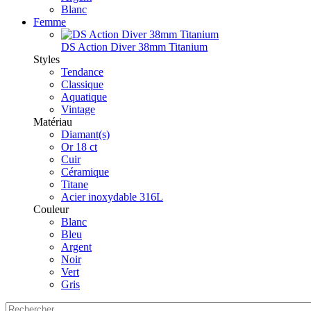
Blanc
Femme
DS Action Diver 38mm Titanium
Styles
Tendance
Classique
Aquatique
Vintage
Matériau
Diamant(s)
Or 18 ct
Cuir
Céramique
Titane
Acier inoxydable 316L
Couleur
Blanc
Bleu
Argent
Noir
Vert
Gris