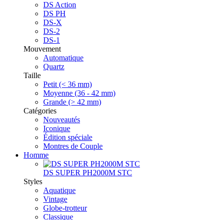
DS Action
DS PH
DS-X
DS-2
DS-1
Mouvement
Automatique
Quartz
Taille
Petit (< 36 mm)
Moyenne (36 - 42 mm)
Grande (> 42 mm)
Catégories
Nouveautés
Iconique
Édition spéciale
Montres de Couple
Homme
DS SUPER PH2000M STC
Styles
Aquatique
Vintage
Globe-trotteur
Classique