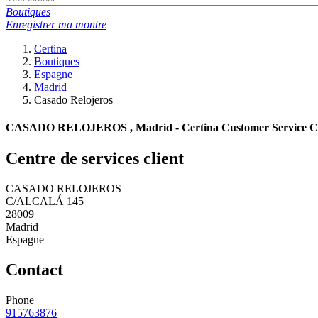
Boutiques
Enregistrer ma montre
Certina
Boutiques
Espagne
Madrid
Casado Relojeros
CASADO RELOJEROS , Madrid - Certina Customer Service C
Centre de services client
CASADO RELOJEROS
C/ALCALÁ 145
28009
Madrid
Espagne
Contact
Phone
915763876