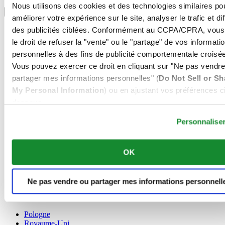
Sélectionner un pays/une région
Nous utilisons des cookies et des technologies similaires po
Sélecteur de langue
améliorer votre expérience sur le site, analyser le trafic et di
Allemagne
des publicités ciblées. Conformément au CCPA/CPRA, vous
Autriche
le droit de refuser la "vente" ou le "partage" de vos informati
Belgique
personnelles à des fins de publicité comportementale croisée
Dutch
Vous pouvez exercer ce droit en cliquant sur "Ne pas vendre
Français
Chine
partager mes informations personnelles" (
Do Not Sell or Sh
English
My Personal Information
) ou en ajustant vos préférences ci
简体中文
dessous.
Danemark
Espagne
Personnalise
Finlande
France
Irlande
OK
Luxembourg
English
Français
Ne pas vendre ou partager mes informations personnell
Norvège
Pays-Bas
Pologne
Royaume-Uni