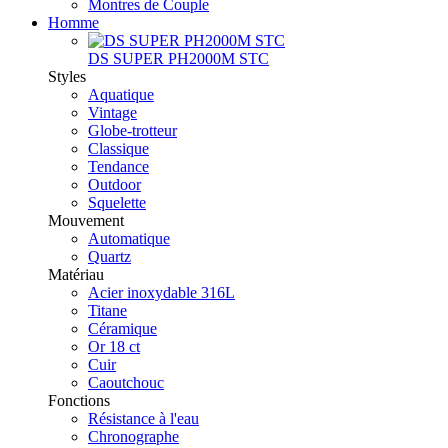
Montres de Couple
Homme
DS SUPER PH2000M STC
Styles
Aquatique
Vintage
Globe-trotteur
Classique
Tendance
Outdoor
Squelette
Mouvement
Automatique
Quartz
Matériau
Acier inoxydable 316L
Titane
Céramique
Or 18 ct
Cuir
Caoutchouc
Fonctions
Résistance à l'eau
Chronographe