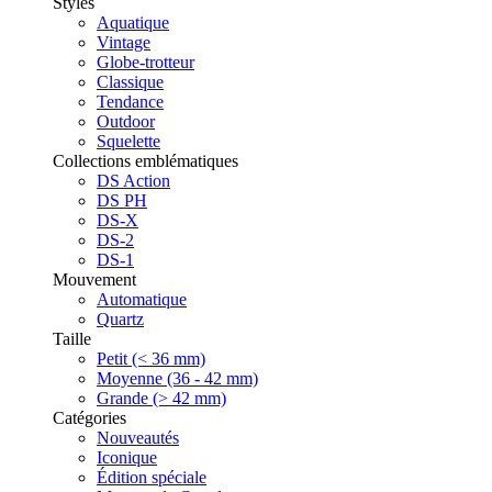
Styles
Aquatique
Vintage
Globe-trotteur
Classique
Tendance
Outdoor
Squelette
Collections emblématiques
DS Action
DS PH
DS-X
DS-2
DS-1
Mouvement
Automatique
Quartz
Taille
Petit (< 36 mm)
Moyenne (36 - 42 mm)
Grande (> 42 mm)
Catégories
Nouveautés
Iconique
Édition spéciale