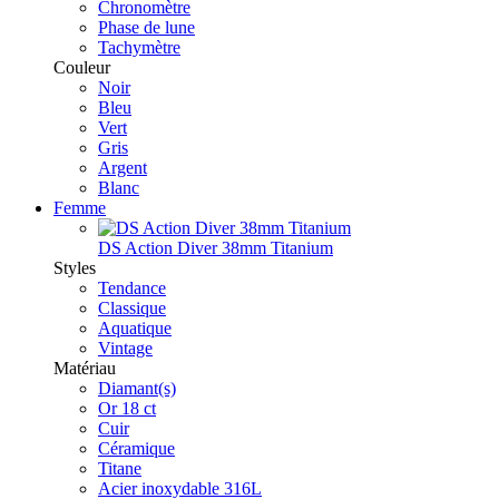
Chronomètre
Phase de lune
Tachymètre
Couleur
Noir
Bleu
Vert
Gris
Argent
Blanc
Femme
DS Action Diver 38mm Titanium
Styles
Tendance
Classique
Aquatique
Vintage
Matériau
Diamant(s)
Or 18 ct
Cuir
Céramique
Titane
Acier inoxydable 316L