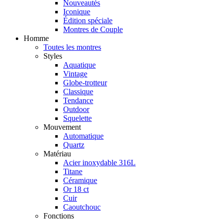
Nouveautés
Iconique
Édition spéciale
Montres de Couple
Homme
Toutes les montres
Styles
Aquatique
Vintage
Globe-trotteur
Classique
Tendance
Outdoor
Squelette
Mouvement
Automatique
Quartz
Matériau
Acier inoxydable 316L
Titane
Céramique
Or 18 ct
Cuir
Caoutchouc
Fonctions