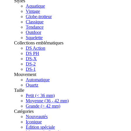
Styles
Aquatique
Vintage
Globe-trotteur
Classique
Tendance
Outdoor
Squelette
Collections emblématiques
DS Action
DS PH
DS-X
DS-2
DS-1
Mouvement
Automatique
Quartz
Taille
Petit (< 36 mm)
Moyenne (36 - 42 mm)
Grande (> 42 mm)
Catégories
Nouveautés
Iconique
Édition spéciale