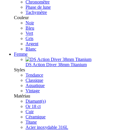
Chronomètre
Phase de lune
Tachymètre
Couleur
Noir
Bleu
Vert
Gris
Argent
Blanc
Femme
DS Action Diver 38mm Titanium
Styles
Tendance
Classique
Aquatique
Vintage
Matériau
Diamant(s)
Or 18 ct
Cuir
Céramique
Titane
Acier inoxydable 316L