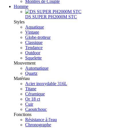
Montres de Couple
Homme
DS SUPER PH2000M STC
Styles
Aquatique
Vintage
Globe-trotteur
Classique
Tendance
Outdoor
Squelette
Mouvement
Automatique
Quartz
Matériau
Acier inoxydable 316L
Titane
Céramique
Or 18 ct
Cuir
Caoutchouc
Fonctions
Résistance à l'eau
Chronographe