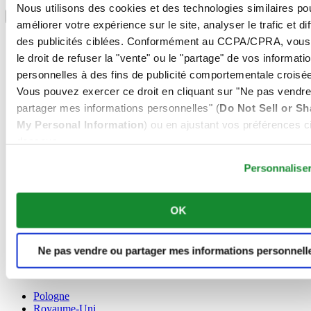
Sélectionner un pays/une région
Nous utilisons des cookies et des technologies similaires po
Sélecteur de langue
améliorer votre expérience sur le site, analyser le trafic et di
Allemagne
des publicités ciblées. Conformément au CCPA/CPRA, vous
Autriche
le droit de refuser la "vente" ou le "partage" de vos informati
Belgique
personnelles à des fins de publicité comportementale croisée
Dutch
Vous pouvez exercer ce droit en cliquant sur "Ne pas vendre
Français
Chine
partager mes informations personnelles" (
Do Not Sell or Sh
English
My Personal Information
) ou en ajustant vos préférences ci
简体中文
dessous.
Danemark
Espagne
Personnalise
Finlande
France
Irlande
OK
Luxembourg
English
Français
Ne pas vendre ou partager mes informations personnell
Norvège
Pays-Bas
Pologne
Royaume-Uni