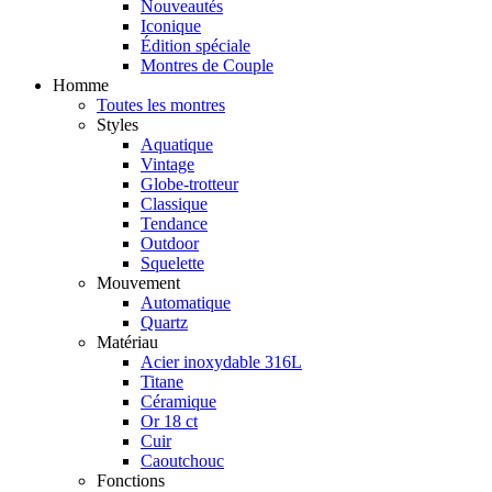
Nouveautés
Iconique
Édition spéciale
Montres de Couple
Homme
Toutes les montres
Styles
Aquatique
Vintage
Globe-trotteur
Classique
Tendance
Outdoor
Squelette
Mouvement
Automatique
Quartz
Matériau
Acier inoxydable 316L
Titane
Céramique
Or 18 ct
Cuir
Caoutchouc
Fonctions