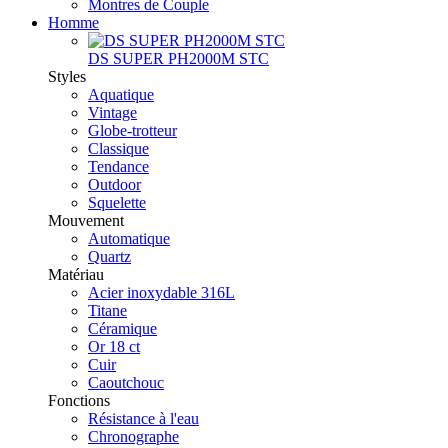
Montres de Couple
Homme
DS SUPER PH2000M STC
Styles
Aquatique
Vintage
Globe-trotteur
Classique
Tendance
Outdoor
Squelette
Mouvement
Automatique
Quartz
Matériau
Acier inoxydable 316L
Titane
Céramique
Or 18 ct
Cuir
Caoutchouc
Fonctions
Résistance à l'eau
Chronographe