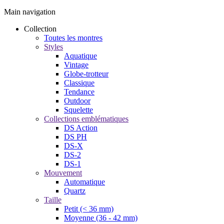
Main navigation
Collection
Toutes les montres
Styles
Aquatique
Vintage
Globe-trotteur
Classique
Tendance
Outdoor
Squelette
Collections emblématiques
DS Action
DS PH
DS-X
DS-2
DS-1
Mouvement
Automatique
Quartz
Taille
Petit (< 36 mm)
Moyenne (36 - 42 mm)