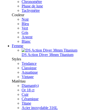
Chronomètre
Phase de lune
Tachymètre
Couleur
Noir
Bleu
Vert
Gris
Argent
Blanc
Femme
DS Action Diver 38mm Titanium
Styles
Tendance
Classique
Aquatique
Vintage
Matériau
Diamant(s)
Or 18 ct
Cuir
Céramique
Titane
Acier inoxydable 316L