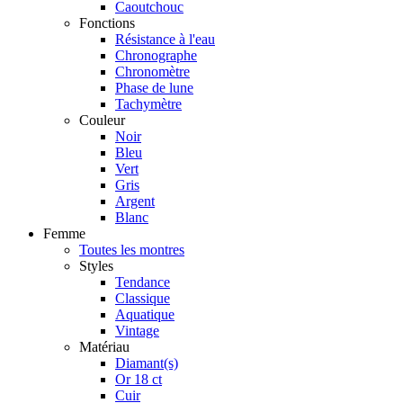
Caoutchouc
Fonctions
Résistance à l'eau
Chronographe
Chronomètre
Phase de lune
Tachymètre
Couleur
Noir
Bleu
Vert
Gris
Argent
Blanc
Femme
Toutes les montres
Styles
Tendance
Classique
Aquatique
Vintage
Matériau
Diamant(s)
Or 18 ct
Cuir