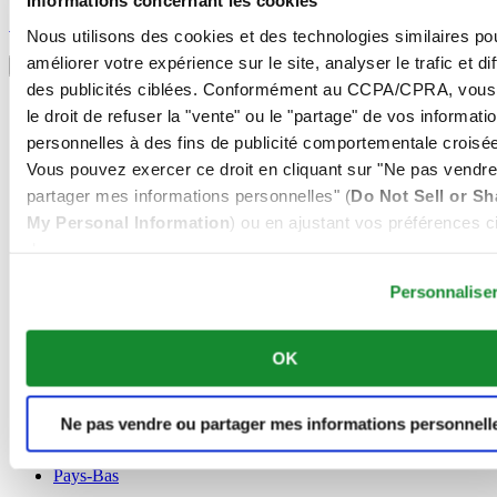
Informations concernant les cookies
S'inscrire pour recevoir des informations exclusives
S'inscrire
Nous utilisons des cookies et des technologies similaires po
Sélectionner un pays/une région
améliorer votre expérience sur le site, analyser le trafic et di
Sélecteur de langue
des publicités ciblées. Conformément au CCPA/CPRA, vous
Allemagne
le droit de refuser la "vente" ou le "partage" de vos informati
Autriche
personnelles à des fins de publicité comportementale croisée
Belgique
Dutch
Vous pouvez exercer ce droit en cliquant sur "Ne pas vendre
Français
partager mes informations personnelles" (
Do Not Sell or Sh
Chine
My Personal Information
) ou en ajustant vos préférences ci
English
dessous.
简体中文
Danemark
Personnalise
Espagne
Finlande
France
OK
Irlande
Luxembourg
English
Ne pas vendre ou partager mes informations personnell
Français
Norvège
Pays-Bas