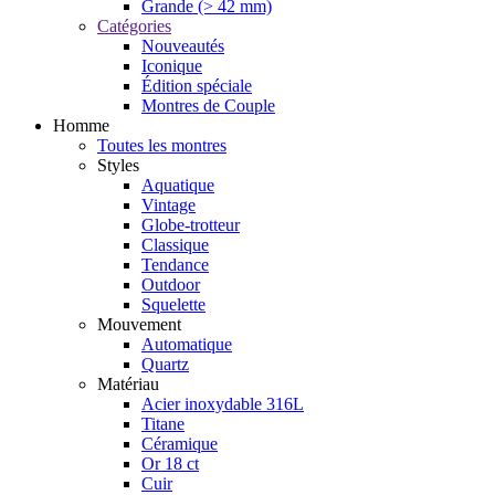
Grande (> 42 mm)
Catégories
Nouveautés
Iconique
Édition spéciale
Montres de Couple
Homme
Toutes les montres
Styles
Aquatique
Vintage
Globe-trotteur
Classique
Tendance
Outdoor
Squelette
Mouvement
Automatique
Quartz
Matériau
Acier inoxydable 316L
Titane
Céramique
Or 18 ct
Cuir