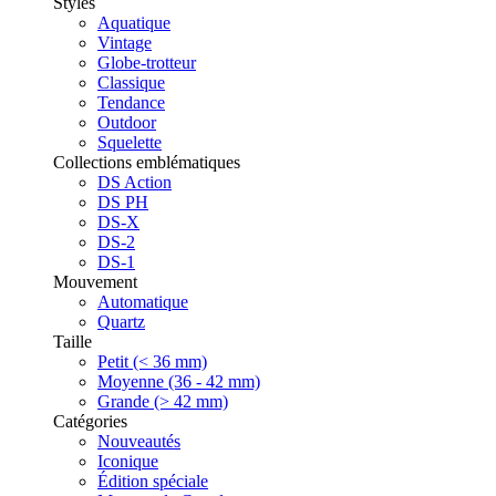
Styles
Aquatique
Vintage
Globe-trotteur
Classique
Tendance
Outdoor
Squelette
Collections emblématiques
DS Action
DS PH
DS-X
DS-2
DS-1
Mouvement
Automatique
Quartz
Taille
Petit (< 36 mm)
Moyenne (36 - 42 mm)
Grande (> 42 mm)
Catégories
Nouveautés
Iconique
Édition spéciale