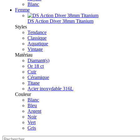
Blanc
Femme
DS Action Diver 38mm Titanium
Styles
Tendance
Classique
Aquatique
Vintage
Matériau
Diamant(s)
Or 18 ct
Cuir
Céramique
Titane
Acier inoxydable 316L
Couleur
Blanc
Bleu
Argent
Noir
Vert
Gris