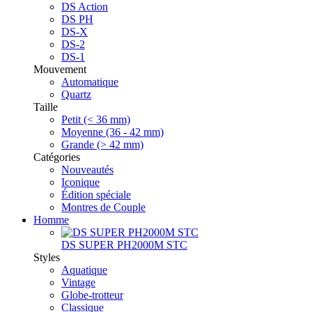
DS Action
DS PH
DS-X
DS-2
DS-1
Mouvement
Automatique
Quartz
Taille
Petit (< 36 mm)
Moyenne (36 - 42 mm)
Grande (> 42 mm)
Catégories
Nouveautés
Iconique
Édition spéciale
Montres de Couple
Homme
DS SUPER PH2000M STC
Styles
Aquatique
Vintage
Globe-trotteur
Classique