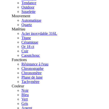
Tendance
Outdoor
Squelette
Mouvement
Automatique
Quartz
Matériau
Acier inoxydable 316L
Titane
Céramique
Or 18 ct
Cuir
Caoutchouc
Fonctions
Résistance à l'eau
Chronographe
Chronomètre
Phase de lune
Tachymètre
Couleur
Noir
Bleu
Vert
Gris
Argent