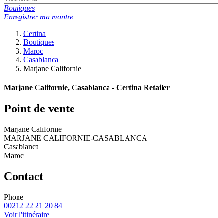
Boutiques
Enregistrer ma montre
Certina
Boutiques
Maroc
Casablanca
Marjane Californie
Marjane Californie, Casablanca - Certina Retailer
Point de vente
Marjane Californie
MARJANE CALIFORNIE-CASABLANCA
Casablanca
Maroc
Contact
Phone
00212 22 21 20 84
Voir l'itinéraire