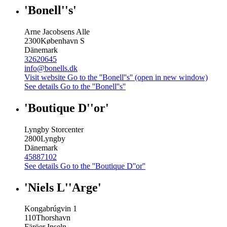
'Bonell''s'
Arne Jacobsens Alle
2300
København S
Dänemark
32620645
info@bonells.dk
Visit website
Go to the ''Bonell''s'' (open in new window)
See details
Go to the ''Bonell''s''
'Boutique D''or'
Lyngby Storcenter
2800
Lyngby
Dänemark
45887102
See details
Go to the ''Boutique D''or''
'Niels L''Arge'
Kongabrúgvin 1
110
Thorshavn
Färöer Inseln