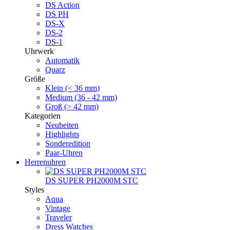
DS Action
DS PH
DS-X
DS-2
DS-1
Uhrwerk
Automatik
Quarz
Größe
Klein (< 36 mm)
Medium (36 - 42 mm)
Groß (> 42 mm)
Kategorien
Neuheiten
Highlights
Sonderedition
Paar-Uhren
Herrenuhren
DS SUPER PH2000M STC
Styles
Aqua
Vintage
Traveler
Dress Watches