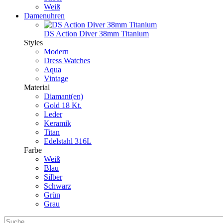
Weiß
Damenuhren
DS Action Diver 38mm Titanium
Styles
Modern
Dress Watches
Aqua
Vintage
Material
Diamant(en)
Gold 18 Kt.
Leder
Keramik
Titan
Edelstahl 316L
Farbe
Weiß
Blau
Silber
Schwarz
Grün
Grau