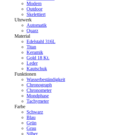
Modern
Outdoor
Skelettiert
Uhrwerk
Automatik
Quarz
Material
Edelstahl 316L
Titan
Keramik
Gold 18 Kt.
Leder
Kautschuk
Funktionen
Wasserbeständigkeit
Chronograph
Chronometer
Mondphase
Tachymeter
Farbe
Schwarz
Blau
Grün
Grau
Silber