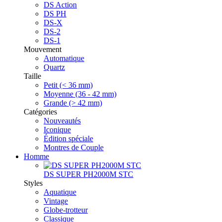
DS Action
DS PH
DS-X
DS-2
DS-1
Mouvement
Automatique
Quartz
Taille
Petit (< 36 mm)
Moyenne (36 - 42 mm)
Grande (> 42 mm)
Catégories
Nouveautés
Iconique
Édition spéciale
Montres de Couple
Homme
DS SUPER PH2000M STC
Styles
Aquatique
Vintage
Globe-trotteur
Classique