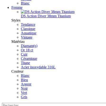
Blanc
Femme
DS Action Diver 38mm Titanium
Styles
Tendance
Classique
Aquatique
Vintage
Matériau
Diamant(s)
Or 18 ct
Cuir
Céramique
Titane
Acier inoxydable 316L
Couleur
Blanc
Bleu
Argent
Noir
Vert
Gris