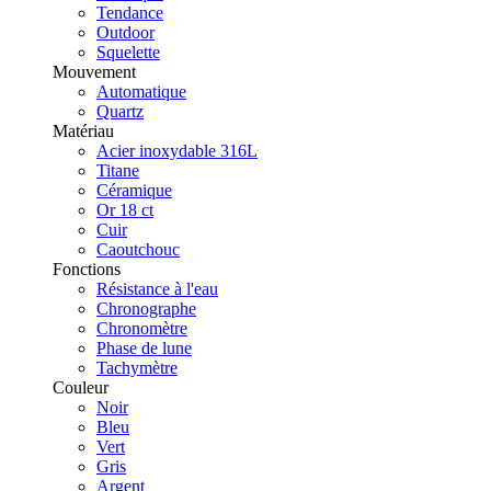
Tendance
Outdoor
Squelette
Mouvement
Automatique
Quartz
Matériau
Acier inoxydable 316L
Titane
Céramique
Or 18 ct
Cuir
Caoutchouc
Fonctions
Résistance à l'eau
Chronographe
Chronomètre
Phase de lune
Tachymètre
Couleur
Noir
Bleu
Vert
Gris
Argent