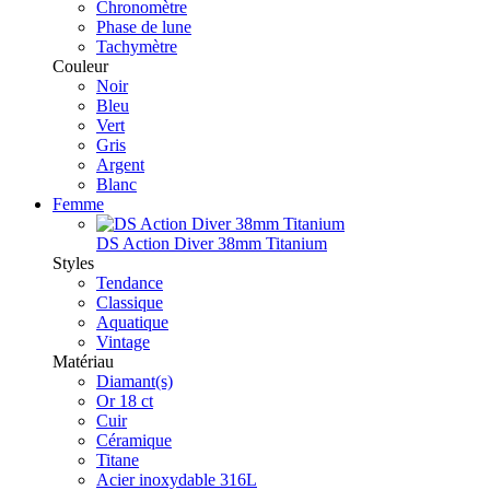
Chronomètre
Phase de lune
Tachymètre
Couleur
Noir
Bleu
Vert
Gris
Argent
Blanc
Femme
DS Action Diver 38mm Titanium
Styles
Tendance
Classique
Aquatique
Vintage
Matériau
Diamant(s)
Or 18 ct
Cuir
Céramique
Titane
Acier inoxydable 316L