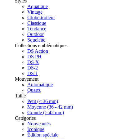
Styles
Aquatique
Vintage
Globe-trotteur
Classique
Tendance
Outdoor
Squelette
Collections emblématiques
DS Action
DS PH
DS-X
DS-2
DS-1
Mouvement
Automatique
Quartz
Taille
Petit (< 36 mm)
Moyenne (36 - 42 mm)
Grande (> 42 mm)
Catégories
Nouveautés
Iconique
Édition spéciale