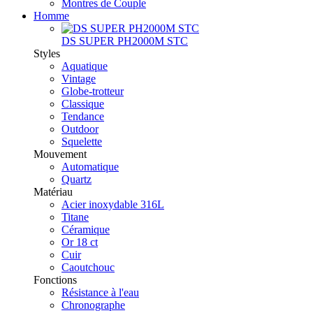
Montres de Couple
Homme
DS SUPER PH2000M STC
Styles
Aquatique
Vintage
Globe-trotteur
Classique
Tendance
Outdoor
Squelette
Mouvement
Automatique
Quartz
Matériau
Acier inoxydable 316L
Titane
Céramique
Or 18 ct
Cuir
Caoutchouc
Fonctions
Résistance à l'eau
Chronographe