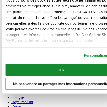
Nous utilisons des cookies et des technologies similaires po
Sélecteur de langue
améliorer votre expérience sur le site, analyser le trafic et di
Allemagne
des publicités ciblées. Conformément au CCPA/CPRA, vous
Autriche
le droit de refuser la "vente" ou le "partage" de vos informati
Belgique
personnelles à des fins de publicité comportementale croisée
Dutch
Français
Vous pouvez exercer ce droit en cliquant sur "Ne pas vendre
Chine
partager mes informations personnelles" (
Do Not Sell or Sh
English
My Personal Information
) ou en ajustant vos préférences ci
简体中文
dessous.
Danemark
Espagne
Personnalise
Finlande
France
Irlande
OK
Luxembourg
English
Français
Ne pas vendre ou partager mes informations personnell
Norvège
Pays-Bas
Pologne
Royaume-Uni
Russie