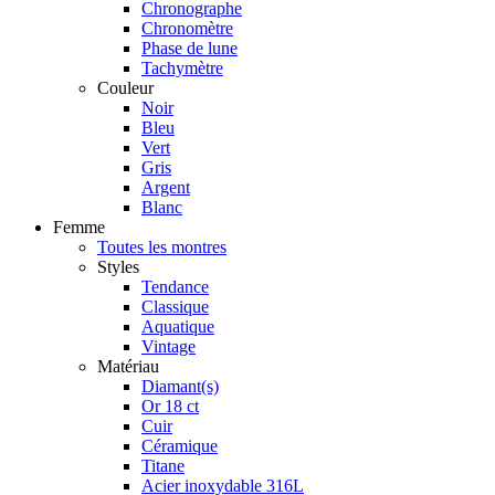
Chronographe
Chronomètre
Phase de lune
Tachymètre
Couleur
Noir
Bleu
Vert
Gris
Argent
Blanc
Femme
Toutes les montres
Styles
Tendance
Classique
Aquatique
Vintage
Matériau
Diamant(s)
Or 18 ct
Cuir
Céramique
Titane
Acier inoxydable 316L