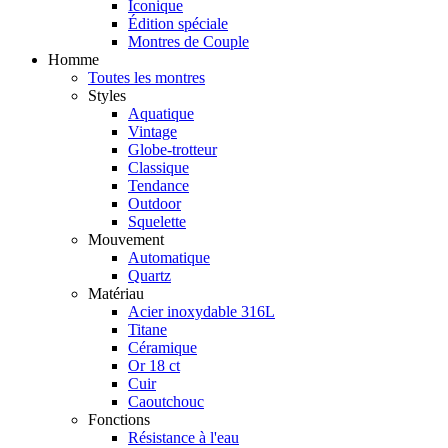
Iconique
Édition spéciale
Montres de Couple
Homme
Toutes les montres
Styles
Aquatique
Vintage
Globe-trotteur
Classique
Tendance
Outdoor
Squelette
Mouvement
Automatique
Quartz
Matériau
Acier inoxydable 316L
Titane
Céramique
Or 18 ct
Cuir
Caoutchouc
Fonctions
Résistance à l'eau