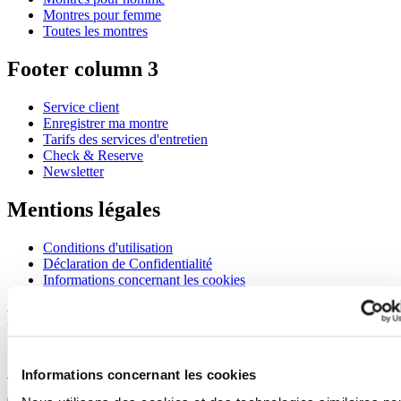
Montres pour femme
Toutes les montres
Footer column 3
Service client
Enregistrer ma montre
Tarifs des services d'entretien
Check & Reserve
Newsletter
Mentions légales
Conditions d'utilisation
Déclaration de Confidentialité
Informations concernant les cookies
Rejoignez le club CERTINA
S'inscrire pour recevoir des informations exclusives
S'inscrire
Informations concernant les cookies
Sélectionner un pays/une région