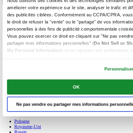
Nous utilisons des cookies et des technologies similaires po
Sélecteur de langue
améliorer votre expérience sur le site, analyser le trafic et di
Allemagne
des publicités ciblées. Conformément au CCPA/CPRA, vous
Autriche
le droit de refuser la "vente" ou le "partage" de vos informati
Belgique
personnelles à des fins de publicité comportementale croisée
Dutch
Français
Vous pouvez exercer ce droit en cliquant sur "Ne pas vendre
Chine
partager mes informations personnelles" (
Do Not Sell or Sh
English
My Personal Information
) ou en ajustant vos préférences ci
简体中文
dessous.
Danemark
Espagne
Personnalise
Finlande
France
Irlande
OK
Luxembourg
English
Français
Ne pas vendre ou partager mes informations personnell
Norvège
Pays-Bas
Pologne
Royaume-Uni
Russie