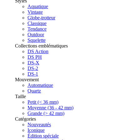
Styles
Aquatique
Vintage
Globe-trotteur
Classique
Tendance
Outdoor
Squelette
Collections emblématiques
DS Action
DS PH
DS-X
DS-2
DS-1
Mouvement
Automatique
Quartz
Taille
Petit (< 36 mm)
Moyenne (36 - 42 mm)
Grande (> 42 mm)
Catégories
Nouveautés
Iconique
Édition spéciale