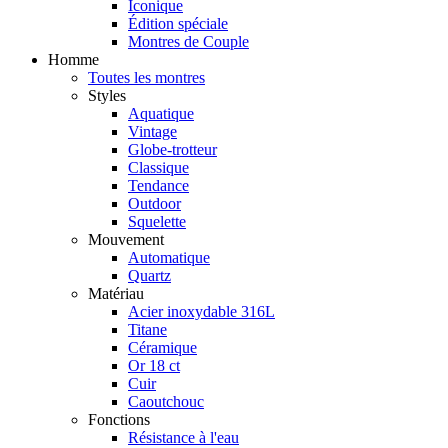
Iconique
Édition spéciale
Montres de Couple
Homme
Toutes les montres
Styles
Aquatique
Vintage
Globe-trotteur
Classique
Tendance
Outdoor
Squelette
Mouvement
Automatique
Quartz
Matériau
Acier inoxydable 316L
Titane
Céramique
Or 18 ct
Cuir
Caoutchouc
Fonctions
Résistance à l'eau