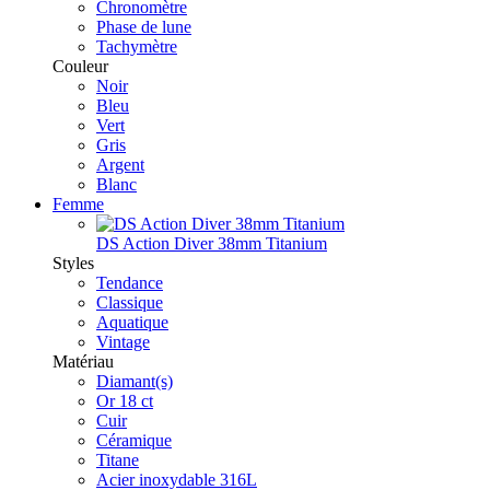
Chronomètre
Phase de lune
Tachymètre
Couleur
Noir
Bleu
Vert
Gris
Argent
Blanc
Femme
DS Action Diver 38mm Titanium
Styles
Tendance
Classique
Aquatique
Vintage
Matériau
Diamant(s)
Or 18 ct
Cuir
Céramique
Titane
Acier inoxydable 316L