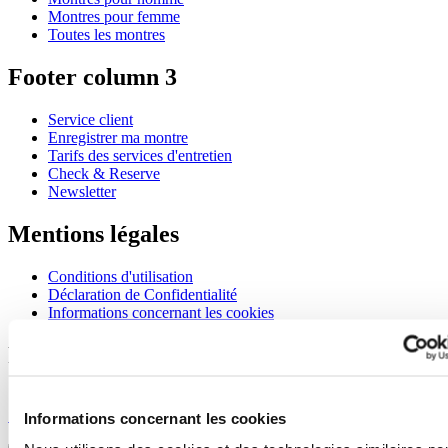
Montres pour femme
Toutes les montres
Footer column 3
Service client
Enregistrer ma montre
Tarifs des services d'entretien
Check & Reserve
Newsletter
Mentions légales
Conditions d'utilisation
Déclaration de Confidentialité
Informations concernant les cookies
Rejoignez le club CERTINA
S'inscrire pour recevoir des informations exclusives
S'inscrire
Informations concernant les cookies
Sélectionner un pays/une région