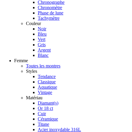
Chronographe
Chronomètre
Phase de lune
Tachymètre
Couleur
Noir
Bleu
Vert
Gris
Argent
Blanc
Femme
Toutes les montres
Styles
Tendance
Classique
Aquatique
Vintage
Matériau
Diamant(s)
Or 18 ct
Cuir
Céramique
Titane
Acier inoxydable 316L