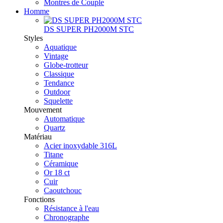
Montres de Couple
Homme
DS SUPER PH2000M STC
Styles
Aquatique
Vintage
Globe-trotteur
Classique
Tendance
Outdoor
Squelette
Mouvement
Automatique
Quartz
Matériau
Acier inoxydable 316L
Titane
Céramique
Or 18 ct
Cuir
Caoutchouc
Fonctions
Résistance à l'eau
Chronographe