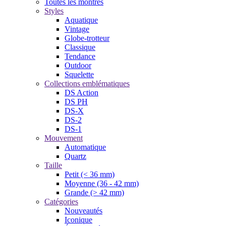
Toutes les montres
Styles
Aquatique
Vintage
Globe-trotteur
Classique
Tendance
Outdoor
Squelette
Collections emblématiques
DS Action
DS PH
DS-X
DS-2
DS-1
Mouvement
Automatique
Quartz
Taille
Petit (< 36 mm)
Moyenne (36 - 42 mm)
Grande (> 42 mm)
Catégories
Nouveautés
Iconique