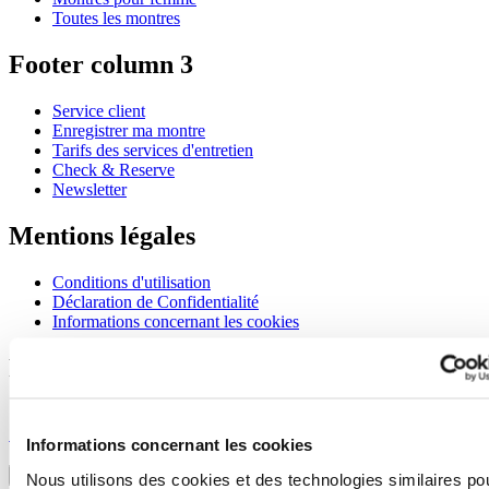
Toutes les montres
Footer column 3
Service client
Enregistrer ma montre
Tarifs des services d'entretien
Check & Reserve
Newsletter
Mentions légales
Conditions d'utilisation
Déclaration de Confidentialité
Informations concernant les cookies
Rejoignez le club CERTINA
S'inscrire pour recevoir des informations exclusives
S'inscrire
Informations concernant les cookies
Sélectionner un pays/une région
Sélecteur de langue
Nous utilisons des cookies et des technologies similaires po