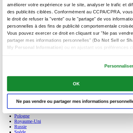
améliorer votre expérience sur le site, analyser le trafic et di
Allemagne
des publicités ciblées. Conformément au CCPA/CPRA, vous
Autriche
Belgique
le droit de refuser la "vente" ou le "partage" de vos informati
Dutch
personnelles à des fins de publicité comportementale croisée
Français
Vous pouvez exercer ce droit en cliquant sur "Ne pas vendre
Chine
partager mes informations personnelles" (
Do Not Sell or Sh
English
简体中文
My Personal Information
) ou en ajustant vos préférences ci
Danemark
dessous.
Espagne
Personnalise
Finlande
France
Irlande
OK
Luxembourg
English
Français
Norvège
Ne pas vendre ou partager mes informations personnell
Pays-Bas
Pologne
Royaume-Uni
Russie
Suède