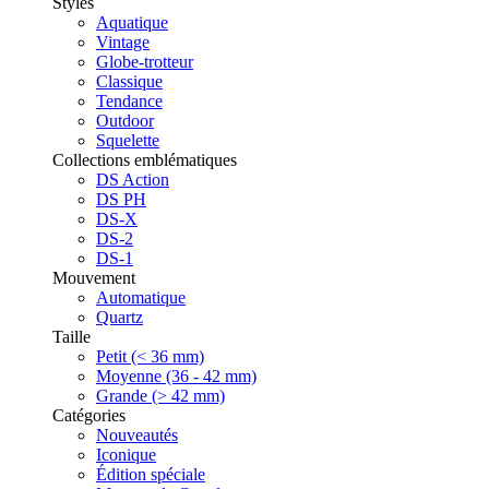
Styles
Aquatique
Vintage
Globe-trotteur
Classique
Tendance
Outdoor
Squelette
Collections emblématiques
DS Action
DS PH
DS-X
DS-2
DS-1
Mouvement
Automatique
Quartz
Taille
Petit (< 36 mm)
Moyenne (36 - 42 mm)
Grande (> 42 mm)
Catégories
Nouveautés
Iconique
Édition spéciale