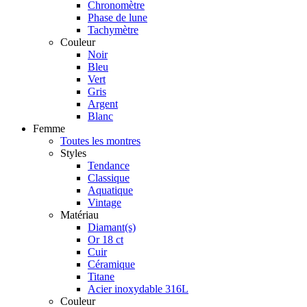
Chronomètre
Phase de lune
Tachymètre
Couleur
Noir
Bleu
Vert
Gris
Argent
Blanc
Femme
Toutes les montres
Styles
Tendance
Classique
Aquatique
Vintage
Matériau
Diamant(s)
Or 18 ct
Cuir
Céramique
Titane
Acier inoxydable 316L
Couleur