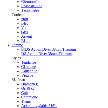
Chronomètre
Phase de lune
Tachymètre
Couleur
Noir
Bleu
Vert
Gris
Argent
Blanc
Femme
DS Action Diver 38mm Titanium
Styles
Tendance
Classique
Aquatique
Vintage
Matériau
Diamant(s)
Or 18 ct
Cuir
Céramique
Titane
Acier inoxydable 316L