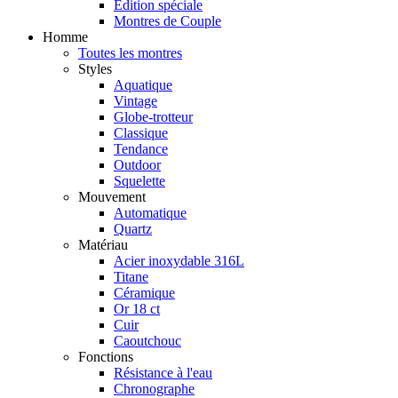
Édition spéciale
Montres de Couple
Homme
Toutes les montres
Styles
Aquatique
Vintage
Globe-trotteur
Classique
Tendance
Outdoor
Squelette
Mouvement
Automatique
Quartz
Matériau
Acier inoxydable 316L
Titane
Céramique
Or 18 ct
Cuir
Caoutchouc
Fonctions
Résistance à l'eau
Chronographe