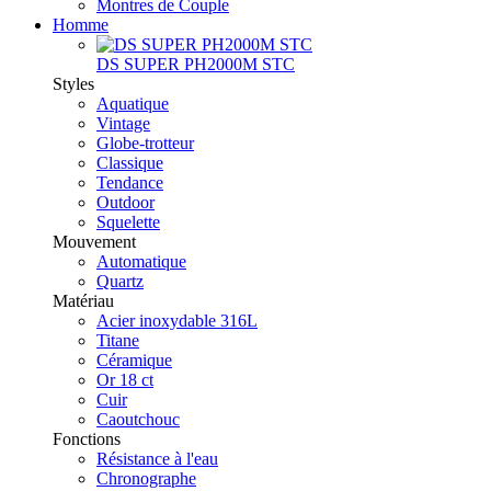
Montres de Couple
Homme
DS SUPER PH2000M STC
Styles
Aquatique
Vintage
Globe-trotteur
Classique
Tendance
Outdoor
Squelette
Mouvement
Automatique
Quartz
Matériau
Acier inoxydable 316L
Titane
Céramique
Or 18 ct
Cuir
Caoutchouc
Fonctions
Résistance à l'eau
Chronographe