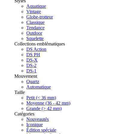
Styles
Aquatique
Vintage
Globe-trotteur
Classique
Tendance
Outdoor
Squelette
Collections emblématiques
DS Action
DS PH
DS-X
DS-2
DS-1
Mouvement
Quartz
Automatique
Taille
Petit (< 36 mm)
Moyenne (36 - 42 mm)
Grande (> 42 mm)
Catégories
Nouveautés
Iconique
Édition spéciale