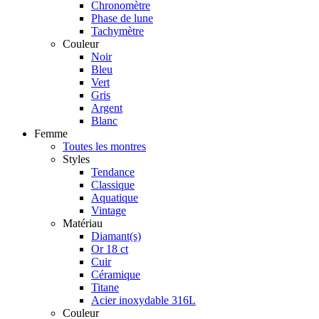
Chronomètre
Phase de lune
Tachymètre
Couleur
Noir
Bleu
Vert
Gris
Argent
Blanc
Femme
Toutes les montres
Styles
Tendance
Classique
Aquatique
Vintage
Matériau
Diamant(s)
Or 18 ct
Cuir
Céramique
Titane
Acier inoxydable 316L
Couleur