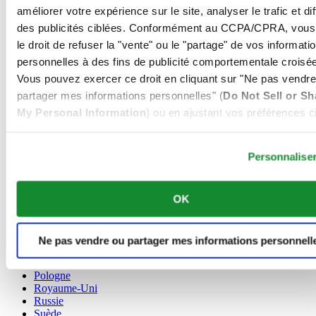
améliorer votre expérience sur le site, analyser le trafic et di
Allemagne
des publicités ciblées. Conformément au CCPA/CPRA, vous
Autriche
Belgique
le droit de refuser la "vente" ou le "partage" de vos informati
Dutch
personnelles à des fins de publicité comportementale croisée
Français
Vous pouvez exercer ce droit en cliquant sur "Ne pas vendre
Chine
partager mes informations personnelles" (
Do Not Sell or Sh
English
简体中文
My Personal Information
) ou en ajustant vos préférences ci
Danemark
dessous.
Espagne
Personnalise
Finlande
France
Irlande
OK
Luxembourg
English
Français
Norvège
Ne pas vendre ou partager mes informations personnell
Pays-Bas
Pologne
Royaume-Uni
Russie
Suède