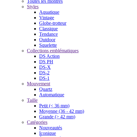
Toutes les montres
Styles
Aquatique
Vintage
Globe-trotteur
Classique
Tendance
Outdoor
Squelette
Collections emblématiques
DS Action
DS PH
DS-X
DS-2
DS-1
Mouvement
Quartz
Automatique
Taille
Petit (< 36 mm)
Moyenne (36 - 42 mm)
Grande (> 42 mm)
Catégories
Nouveautés
Iconique