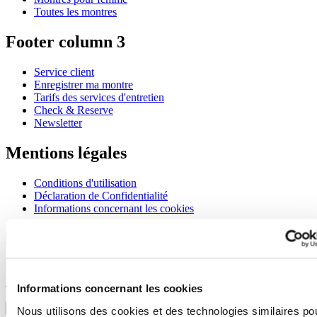
Toutes les montres
Footer column 3
Service client
Enregistrer ma montre
Tarifs des services d'entretien
Check & Reserve
Newsletter
Mentions légales
Conditions d'utilisation
Déclaration de Confidentialité
Informations concernant les cookies
Rejoignez le club CERTINA
S'inscrire pour recevoir des informations exclusives
S'inscrire
Informations concernant les cookies
Sélectionner un pays/une région
Sélecteur de langue
Nous utilisons des cookies et des technologies similaires po