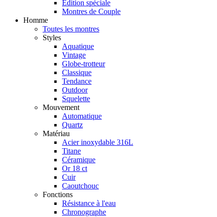
Édition spéciale
Montres de Couple
Homme
Toutes les montres
Styles
Aquatique
Vintage
Globe-trotteur
Classique
Tendance
Outdoor
Squelette
Mouvement
Automatique
Quartz
Matériau
Acier inoxydable 316L
Titane
Céramique
Or 18 ct
Cuir
Caoutchouc
Fonctions
Résistance à l'eau
Chronographe