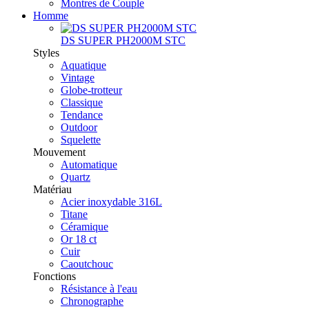
Montres de Couple
Homme
DS SUPER PH2000M STC
Styles
Aquatique
Vintage
Globe-trotteur
Classique
Tendance
Outdoor
Squelette
Mouvement
Automatique
Quartz
Matériau
Acier inoxydable 316L
Titane
Céramique
Or 18 ct
Cuir
Caoutchouc
Fonctions
Résistance à l'eau
Chronographe