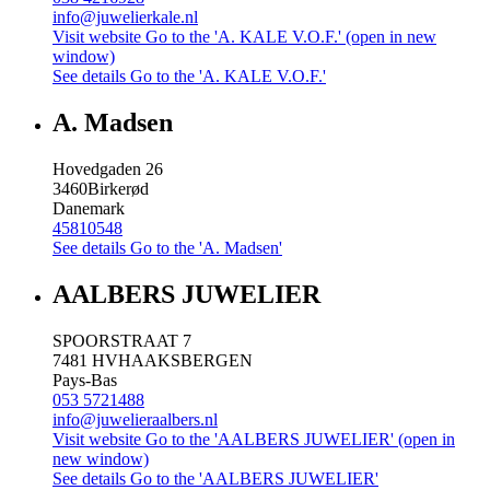
info@juwelierkale.nl
Visit website
Go to the 'A. KALE V.O.F.' (open in new
window)
See details
Go to the 'A. KALE V.O.F.'
A. Madsen
Hovedgaden 26
3460
Birkerød
Danemark
45810548
See details
Go to the 'A. Madsen'
AALBERS JUWELIER
SPOORSTRAAT 7
7481 HV
HAAKSBERGEN
Pays-Bas
053 5721488
info@juwelieraalbers.nl
Visit website
Go to the 'AALBERS JUWELIER' (open in
new window)
See details
Go to the 'AALBERS JUWELIER'