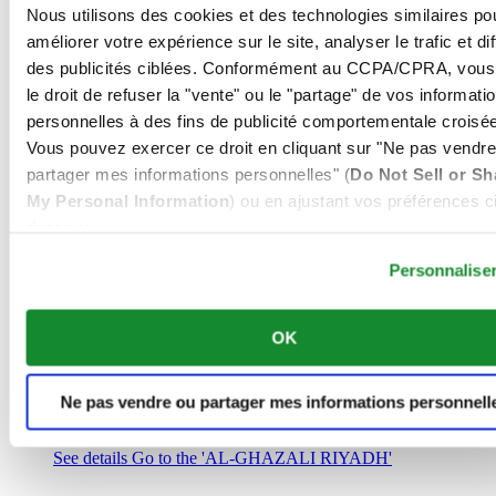
Arabie Saoudite
Nous utilisons des cookies et des technologies similaires po
00966 1 4032968
améliorer votre expérience sur le site, analyser le trafic et di
Riyadh@al-ghazalisa.com
des publicités ciblées. Conformément au CCPA/CPRA, vous
See details
Go to the 'AL-GHAZALI RIYADH'
le droit de refuser la "vente" ou le "partage" de vos informati
AL-GHAZALI RIYADH
personnelles à des fins de publicité comportementale croisée
Vous pouvez exercer ce droit en cliquant sur "Ne pas vendre
Olaya
partager mes informations personnelles" (
Do Not Sell or Sh
Riyadh
My Personal Information
) ou en ajustant vos préférences ci
Arabie Saoudite
00966 1 4561410
dessous.
Riyadh@al-ghazalisa.com
See details
Go to the 'AL-GHAZALI RIYADH'
Personnalise
AL-GHAZALI RIYADH
OK
Olaya
Riyadh
Arabie Saoudite
Ne pas vendre ou partager mes informations personnell
00966 1 4628858
Riyadh@al-ghazalisa.com
See details
Go to the 'AL-GHAZALI RIYADH'