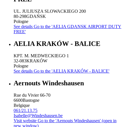
UL. JULIUSZA SLOWACKIEGO 200
80-298
GDAŃSK
Pologne
See details
Go to the 'AELIA GDANSK AIRPORT DUTY
FREE'
AELIA KRAKÓW - BALICE
KPT. M. MEDWECKIEGO 1
32-083
KRAKÓW
Pologne
See details
Go to the 'AELIA KRAKÓW - BALICE'
Aernouts Windeshausen
Rue du Vivier 66-70
6600
Bastogne
Belgique
061/21.13.75
Isabelle@Windeshausen.be
Visit website
Go to the 'Aernouts Windeshausen' (open in
new window)