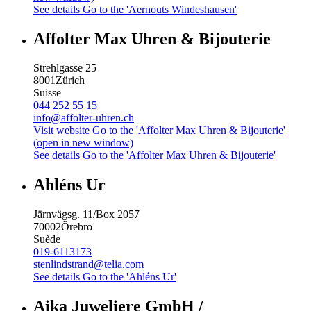
See details
Go to the 'Aernouts Windeshausen'
Affolter Max Uhren & Bijouterie
Strehlgasse 25
8001
Zürich
Suisse
044 252 55 15
info@affolter-uhren.ch
Visit website
Go to the 'Affolter Max Uhren & Bijouterie'
(open in new window)
See details
Go to the 'Affolter Max Uhren & Bijouterie'
Ahléns Ur
Järnvägsg. 11/Box 2057
70002
Örebro
Suède
019-6113173
stenlindstrand@telia.com
See details
Go to the 'Ahléns Ur'
Aika Juweliere GmbH /