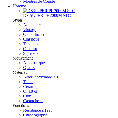
Montres de Couple
Homme
DS SUPER PH2000M STC
Styles
Aquatique
Vintage
Globe-trotteur
Classique
Tendance
Outdoor
Squelette
Mouvement
Automatique
Quartz
Matériau
Acier inoxydable 316L
Titane
Céramique
Or 18 ct
Cuir
Caoutchouc
Fonctions
Résistance à l'eau
Chronographe