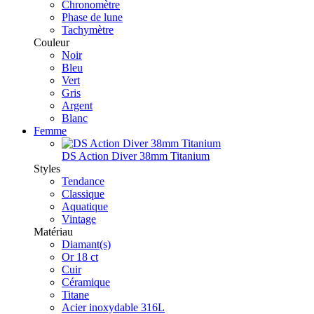
Chronomètre
Phase de lune
Tachymètre
Couleur
Noir
Bleu
Vert
Gris
Argent
Blanc
Femme
DS Action Diver 38mm Titanium
Styles
Tendance
Classique
Aquatique
Vintage
Matériau
Diamant(s)
Or 18 ct
Cuir
Céramique
Titane
Acier inoxydable 316L