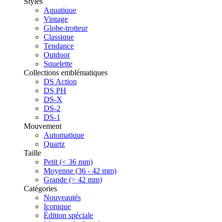
Styles
Aquatique
Vintage
Globe-trotteur
Classique
Tendance
Outdoor
Squelette
Collections emblématiques
DS Action
DS PH
DS-X
DS-2
DS-1
Mouvement
Automatique
Quartz
Taille
Petit (< 36 mm)
Moyenne (36 - 42 mm)
Grande (> 42 mm)
Catégories
Nouveautés
Iconique
Édition spéciale