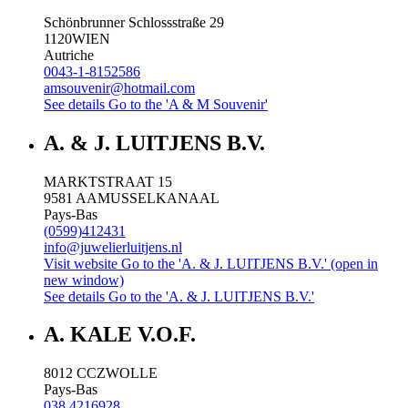
Schönbrunner Schlossstraße 29
1120
WIEN
Autriche
0043-1-8152586
amsouvenir@hotmail.com
See details
Go to the 'A & M Souvenir'
A. & J. LUITJENS B.V.
MARKTSTRAAT 15
9581 AA
MUSSELKANAAL
Pays-Bas
(0599)412431
info@juwelierluitjens.nl
Visit website
Go to the 'A. & J. LUITJENS B.V.' (open in
new window)
See details
Go to the 'A. & J. LUITJENS B.V.'
A. KALE V.O.F.
8012 CC
ZWOLLE
Pays-Bas
038 4216928