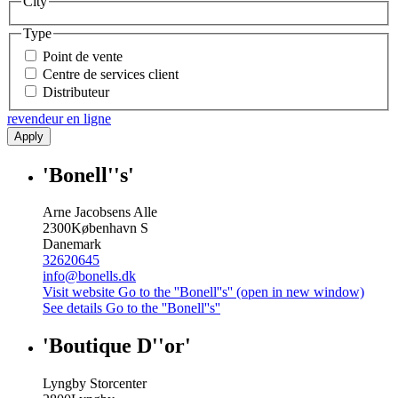
City
Type
Point de vente
Centre de services client
Distributeur
revendeur en ligne
Apply
'Bonell''s'
Arne Jacobsens Alle
2300
København S
Danemark
32620645
info@bonells.dk
Visit website
Go to the ''Bonell''s'' (open in new window)
See details
Go to the ''Bonell''s''
'Boutique D''or'
Lyngby Storcenter