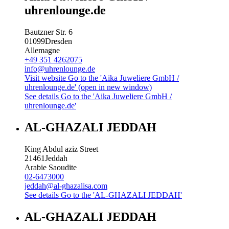
uhrenlounge.de
Bautzner Str. 6
01099
Dresden
Allemagne
+49 351 4262075
info@uhrenlounge.de
Visit website
Go to the 'Aika Juweliere GmbH /
uhrenlounge.de' (open in new window)
See details
Go to the 'Aika Juweliere GmbH /
uhrenlounge.de'
AL-GHAZALI JEDDAH
King Abdul aziz Street
21461
Jeddah
Arabie Saoudite
02-6473000
jeddah@al-ghazalisa.com
See details
Go to the 'AL-GHAZALI JEDDAH'
AL-GHAZALI JEDDAH