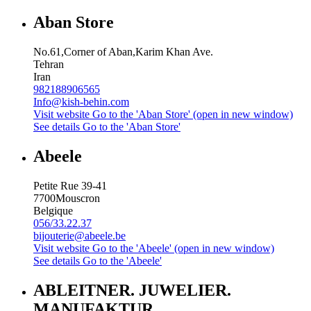
Aban Store
No.61,Corner of Aban,Karim Khan Ave.
Tehran
Iran
982188906565
Info@kish-behin.com
Visit website
Go to the 'Aban Store' (open in new window)
See details
Go to the 'Aban Store'
Abeele
Petite Rue 39-41
7700
Mouscron
Belgique
056/33.22.37
bijouterie@abeele.be
Visit website
Go to the 'Abeele' (open in new window)
See details
Go to the 'Abeele'
ABLEITNER. JUWELIER.
MANUFAKTUR