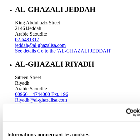
AL-GHAZALI JEDDAH
King Abdul aziz Street
21461
Jeddah
Arabie Saoudite
02-6481317
jeddah@al-ghazalisa.com
See details
Go to the 'AL-GHAZALI JEDDAH'
AL-GHAZALI RIYADH
Sitteen Street
Riyadh
Arabie Saoudite
00966 1 4744000 Ext. 196
Riyadh@al-ghazalisa.com
See details
Go to the 'AL-GHAZALI RIYADH'
AL-GHAZALI RIYADH
Batha
Informations concernant les cookies
Riyadh