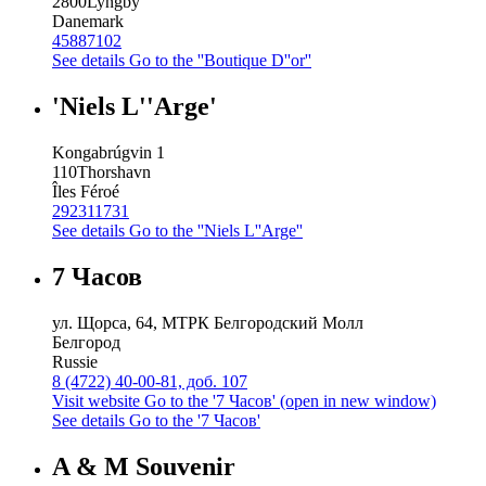
2800
Lyngby
Danemark
45887102
See details
Go to the ''Boutique D''or''
'Niels L''Arge'
Kongabrúgvin 1
110
Thorshavn
Îles Féroé
292311731
See details
Go to the ''Niels L''Arge''
7 Часов
ул. Щорса, 64, МТРК Белгородский Молл
Белгород
Russie
8 (4722) 40-00-81, доб. 107
Visit website
Go to the '7 Часов' (open in new window)
See details
Go to the '7 Часов'
A & M Souvenir