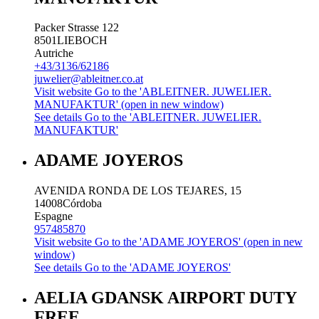
Packer Strasse 122
8501
LIEBOCH
Autriche
+43/3136/62186
juwelier@ableitner.co.at
Visit website
Go to the 'ABLEITNER. JUWELIER.
MANUFAKTUR' (open in new window)
See details
Go to the 'ABLEITNER. JUWELIER.
MANUFAKTUR'
ADAME JOYEROS
AVENIDA RONDA DE LOS TEJARES, 15
14008
Córdoba
Espagne
957485870
Visit website
Go to the 'ADAME JOYEROS' (open in new
window)
See details
Go to the 'ADAME JOYEROS'
AELIA GDANSK AIRPORT DUTY
FREE