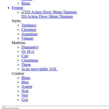
Blanc
Femme
DS Action Diver 38mm Titanium
Styles
Tendance
Classique
Aquatique
Vintage
Matériau
Diamant(s)
Or 18 ct
Cuir
Céramique
Titane
Acier inoxydable 316L
Couleur
Blanc
Bleu
Argent
Noir
Vert
Gris