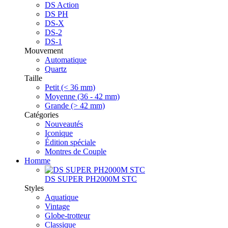
DS Action
DS PH
DS-X
DS-2
DS-1
Mouvement
Automatique
Quartz
Taille
Petit (< 36 mm)
Moyenne (36 - 42 mm)
Grande (> 42 mm)
Catégories
Nouveautés
Iconique
Édition spéciale
Montres de Couple
Homme
DS SUPER PH2000M STC
Styles
Aquatique
Vintage
Globe-trotteur
Classique