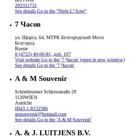
292311731
See details
Go to the ''Niels L''Arge''
7 Часов
ул. Щорса, 64, МТРК Белгородский Молл
Белгород
Russie
8 (4722) 40-00-81, доб. 107
Visit website
Go to the '7 Часов' (open in new window)
See details
Go to the '7 Часов'
A & M Souvenir
Schönbrunner Schlossstraße 29
1120
WIEN
Autriche
0043-1-8152586
amsouvenir@hotmail.com
See details
Go to the 'A & M Souvenir'
A. & J. LUITJENS B.V.