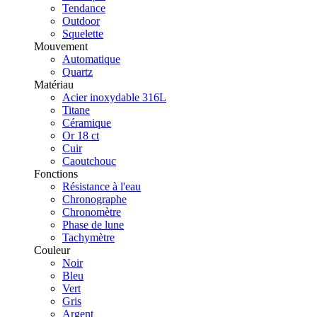
Tendance
Outdoor
Squelette
Mouvement
Automatique
Quartz
Matériau
Acier inoxydable 316L
Titane
Céramique
Or 18 ct
Cuir
Caoutchouc
Fonctions
Résistance à l'eau
Chronographe
Chronomètre
Phase de lune
Tachymètre
Couleur
Noir
Bleu
Vert
Gris
Argent