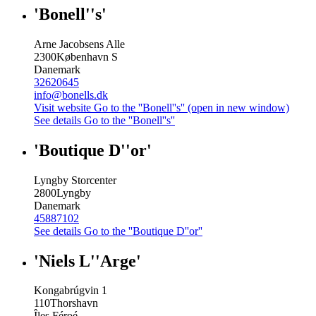
'Bonell''s'
Arne Jacobsens Alle
2300
København S
Danemark
32620645
info@bonells.dk
Visit website
Go to the ''Bonell''s'' (open in new window)
See details
Go to the ''Bonell''s''
'Boutique D''or'
Lyngby Storcenter
2800
Lyngby
Danemark
45887102
See details
Go to the ''Boutique D''or''
'Niels L''Arge'
Kongabrúgvin 1
110
Thorshavn
Îles Féroé