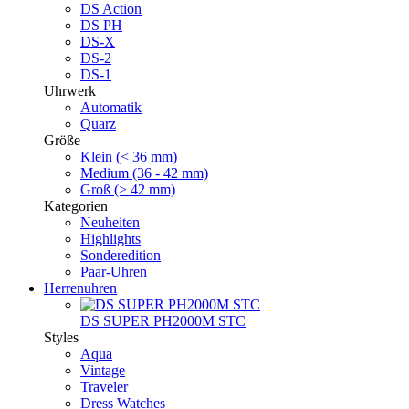
DS Action
DS PH
DS-X
DS-2
DS-1
Uhrwerk
Automatik
Quarz
Größe
Klein (< 36 mm)
Medium (36 - 42 mm)
Groß (> 42 mm)
Kategorien
Neuheiten
Highlights
Sonderedition
Paar-Uhren
Herrenuhren
DS SUPER PH2000M STC
Styles
Aqua
Vintage
Traveler
Dress Watches