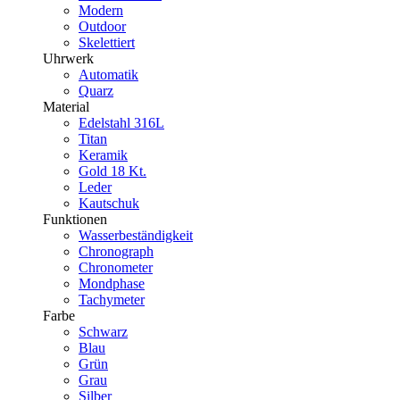
Modern
Outdoor
Skelettiert
Uhrwerk
Automatik
Quarz
Material
Edelstahl 316L
Titan
Keramik
Gold 18 Kt.
Leder
Kautschuk
Funktionen
Wasserbeständigkeit
Chronograph
Chronometer
Mondphase
Tachymeter
Farbe
Schwarz
Blau
Grün
Grau
Silber