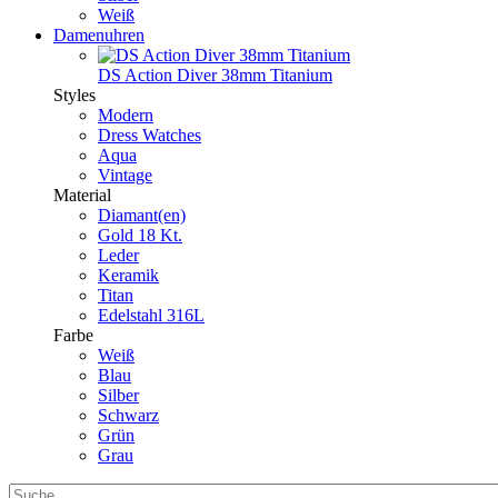
Weiß
Damenuhren
DS Action Diver 38mm Titanium
Styles
Modern
Dress Watches
Aqua
Vintage
Material
Diamant(en)
Gold 18 Kt.
Leder
Keramik
Titan
Edelstahl 316L
Farbe
Weiß
Blau
Silber
Schwarz
Grün
Grau