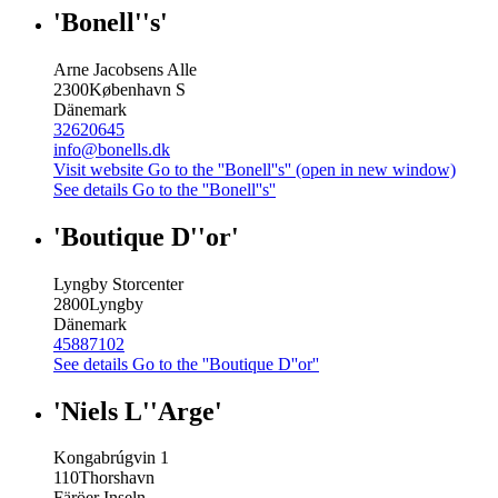
'Bonell''s'
Arne Jacobsens Alle
2300
København S
Dänemark
32620645
info@bonells.dk
Visit website
Go to the ''Bonell''s'' (open in new window)
See details
Go to the ''Bonell''s''
'Boutique D''or'
Lyngby Storcenter
2800
Lyngby
Dänemark
45887102
See details
Go to the ''Boutique D''or''
'Niels L''Arge'
Kongabrúgvin 1
110
Thorshavn
Färöer Inseln