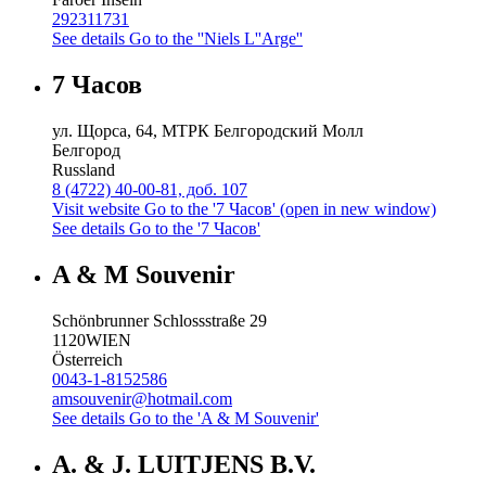
292311731
See details
Go to the ''Niels L''Arge''
7 Часов
ул. Щорса, 64, МТРК Белгородский Молл
Белгород
Russland
8 (4722) 40-00-81, доб. 107
Visit website
Go to the '7 Часов' (open in new window)
See details
Go to the '7 Часов'
A & M Souvenir
Schönbrunner Schlossstraße 29
1120
WIEN
Österreich
0043-1-8152586
amsouvenir@hotmail.com
See details
Go to the 'A & M Souvenir'
A. & J. LUITJENS B.V.