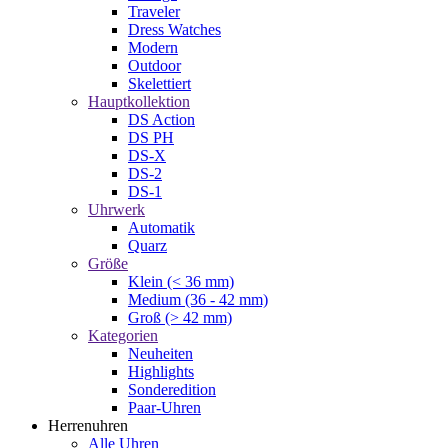
Traveler
Dress Watches
Modern
Outdoor
Skelettiert
Hauptkollektion
DS Action
DS PH
DS-X
DS-2
DS-1
Uhrwerk
Automatik
Quarz
Größe
Klein (< 36 mm)
Medium (36 - 42 mm)
Groß (> 42 mm)
Kategorien
Neuheiten
Highlights
Sonderedition
Paar-Uhren
Herrenuhren
Alle Uhren