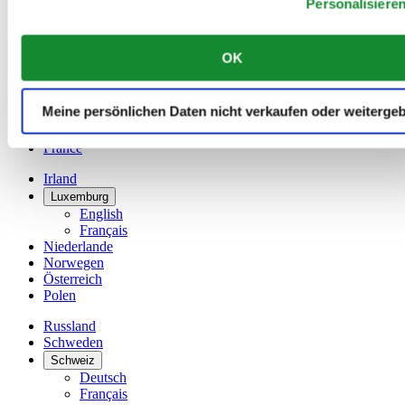
Personalisiere
Dutch
Français
China
OK
English
简体中文
Dänemark
Meine persönlichen Daten nicht verkaufen oder weiterge
Deutschland
Finnland
France
Irland
Luxemburg
English
Français
Niederlande
Norwegen
Österreich
Polen
Russland
Schweden
Schweiz
Deutsch
Français