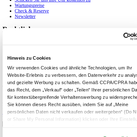
Wartungspreise
Check & Reserve
Newsletter
Rechtliches
Nutzungsbedingungen
Datenschutzerklärung
Hinweis zu Cookies
Hinweis zu Cookies
Impressum
Rücksendung und Entsorgung
Wir verwenden Cookies und ähnliche Technologien, um Ihr
Verkaufsbedingungen und Konditionen
Website-Erlebnis zu verbessern, den Datenverkehr zu analy
Widerruf des Vertrags
und gezielte Werbung zu schalten. Gemäß CCPA/CPRA hab
Willkommen im CERTINA Club
das Recht, dem „Verkauf“ oder „Teilen“ Ihrer persönlichen D
für kontextübergreifende Verhaltenswerbung zu widersprech
Abonnieren Sie unseren Newsletter und erhalten Sie exklusive
Sie können dieses Recht ausüben, indem Sie auf „Meine
Information
persönlichen Daten nicht verkaufen oder weitergeben“ (Do No
Anmelden
Land/Region auswählen
or Share My Personal Information) klicken oder Ihre Einstel
Sprachumschalter
unten anpassen.
Belgien