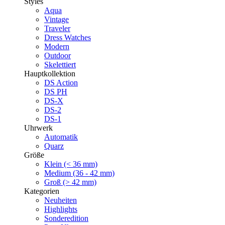
Styles
Aqua
Vintage
Traveler
Dress Watches
Modern
Outdoor
Skelettiert
Hauptkollektion
DS Action
DS PH
DS-X
DS-2
DS-1
Uhrwerk
Automatik
Quarz
Größe
Klein (< 36 mm)
Medium (36 - 42 mm)
Groß (> 42 mm)
Kategorien
Neuheiten
Highlights
Sonderedition