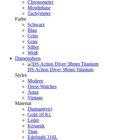
Chronometer
Mondphase
Tachymeter
Farbe
Schwarz
Blau
Grün
Grau
Silber
Weiß
Damenuhren
DS Action Diver 38mm Titanium
Styles
Modern
Dress Watches
Aqua
Vintage
Material
Diamant(en)
Gold 18 Kt.
Leder
Keramik
Titan
Edelstahl 316L