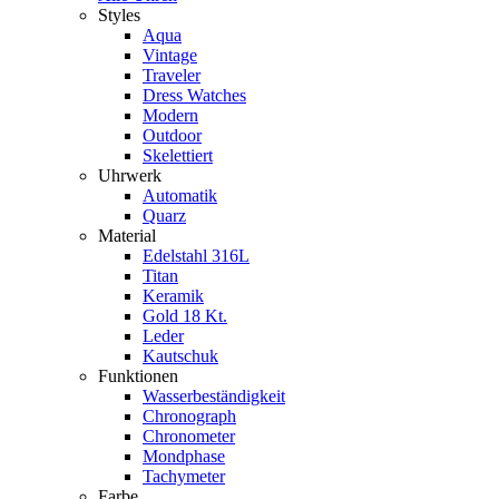
Styles
Aqua
Vintage
Traveler
Dress Watches
Modern
Outdoor
Skelettiert
Uhrwerk
Automatik
Quarz
Material
Edelstahl 316L
Titan
Keramik
Gold 18 Kt.
Leder
Kautschuk
Funktionen
Wasserbeständigkeit
Chronograph
Chronometer
Mondphase
Tachymeter
Farbe