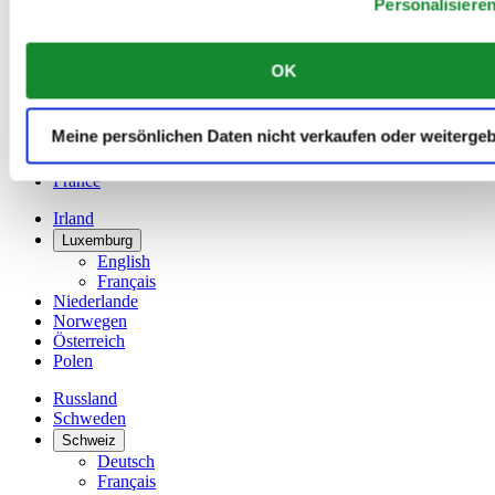
Personalisiere
Dutch
Français
China
OK
English
简体中文
Dänemark
Meine persönlichen Daten nicht verkaufen oder weiterge
Deutschland
Finnland
France
Irland
Luxemburg
English
Français
Niederlande
Norwegen
Österreich
Polen
Russland
Schweden
Schweiz
Deutsch
Français