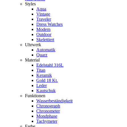
Styles
Aqua
Vintage
Traveler
Dress Watches
Modern
Outdoor
Skelettiert
Uhrwerk
Automatik
Quarz
Material
Edelstahl 316L
Titan
Keramik
Gold 18 Kt.
Leder
Kautschuk
Funktionen
Wasserbeständigkeit
Chronograph
Chronometer
Mondphase
Tachymeter
Farbe