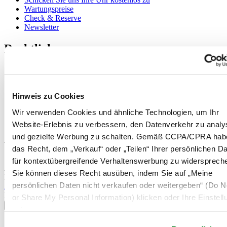
Wartungspreise
Check & Reserve
Newsletter
Rechtliches
Nutzungsbedingungen
Datenschutzerklärung
Hinweis zu Cookies
Hinweis zu Cookies
Impressum
Rücksendung und Entsorgung
Wir verwenden Cookies und ähnliche Technologien, um Ihr
Verkaufsbedingungen und Konditionen
Website-Erlebnis zu verbessern, den Datenverkehr zu analy
Widerruf des Vertrags
und gezielte Werbung zu schalten. Gemäß CCPA/CPRA hab
Willkommen im CERTINA Club
das Recht, dem „Verkauf“ oder „Teilen“ Ihrer persönlichen D
für kontextübergreifende Verhaltenswerbung zu widersprech
Abonnieren Sie unseren Newsletter und erhalten Sie exklusive
Sie können dieses Recht ausüben, indem Sie auf „Meine
Information
persönlichen Daten nicht verkaufen oder weitergeben“ (Do No
Anmelden
Land/Region auswählen
or Share My Personal Information) klicken oder Ihre Einstel
Sprachumschalter
unten anpassen.
Belgien