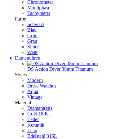
Chronometer
Mondphase
Tachymeter
Farbe
Schwarz
Blau
Grün
Grau
Silber
Weiß
Damenuhren
DS Action Diver 38mm Titanium
Styles
Modern
Dress Watches
Aqua
Vintage
Material
Diamant(en)
Gold 18 Kt.
Leder
Keramik
Titan
Edelstahl 316L