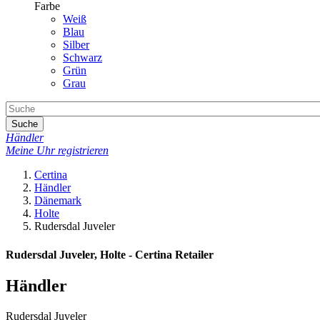
Farbe
Weiß
Blau
Silber
Schwarz
Grün
Grau
Suche
Händler
Meine Uhr registrieren
Certina
Händler
Dänemark
Holte
Rudersdal Juveler
Rudersdal Juveler, Holte - Certina Retailer
Händler
Rudersdal Juveler