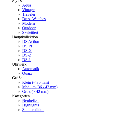
Styles
Aqua
Vintage
Traveler
Dress Watches
Modern
Outdoor
Skelettiert
Hauptkollektion
DS Action
DS PH
DS-X
DS-2
DS-1
Uhrwerk
Automatik
Quarz
Größe
Klein (< 36 mm)
Medium (36 - 42 mm)
Groß (> 42 mm)
Kategorien
Neuheiten
Highlights
Sonderedition