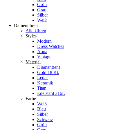
Grün
Grau
Silber
Weiß
Damenuhren
Alle Uhren
Styles
Modern
Dress Watches
Aqua
Vintage
Material
Diamant(en)
Gold 18 Kt.
Leder
Keramik
Titan
Edelstahl 316L
Farbe
Weiß
Blau
Silber
Schwarz
Grün
Grau