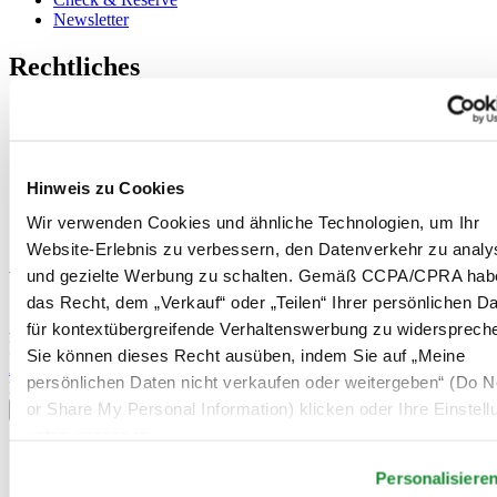
Newsletter
Rechtliches
Nutzungsbedingungen
Datenschutzerklärung
Hinweis zu Cookies
Impressum
Hinweis zu Cookies
Rücksendung und Entsorgung
Verkaufsbedingungen und Konditionen
Wir verwenden Cookies und ähnliche Technologien, um Ihr
Widerruf des Vertrags
Website-Erlebnis zu verbessern, den Datenverkehr zu analy
und gezielte Werbung zu schalten. Gemäß CCPA/CPRA hab
Willkommen im CERTINA Club
das Recht, dem „Verkauf“ oder „Teilen“ Ihrer persönlichen D
Abonnieren Sie unseren Newsletter und erhalten Sie exklusive
für kontextübergreifende Verhaltenswerbung zu widersprech
Information
Sie können dieses Recht ausüben, indem Sie auf „Meine
Anmelden
persönlichen Daten nicht verkaufen oder weitergeben“ (Do No
Land/Region auswählen
or Share My Personal Information) klicken oder Ihre Einstel
Sprachumschalter
unten anpassen.
Belgien
Dutch
Personalisiere
Français