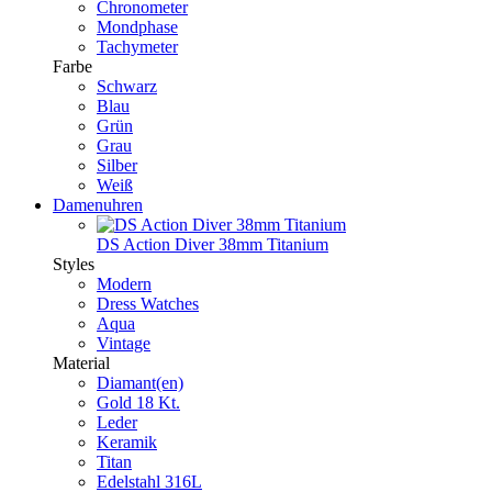
Chronometer
Mondphase
Tachymeter
Farbe
Schwarz
Blau
Grün
Grau
Silber
Weiß
Damenuhren
DS Action Diver 38mm Titanium
Styles
Modern
Dress Watches
Aqua
Vintage
Material
Diamant(en)
Gold 18 Kt.
Leder
Keramik
Titan
Edelstahl 316L