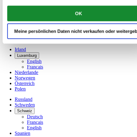
China
English
OK
简体中文
Dänemark
Deutschland
Meine persönlichen Daten nicht verkaufen oder weiterge
Finnland
France
Irland
Luxemburg
English
Français
Niederlande
Norwegen
Österreich
Polen
Russland
Schweden
Schweiz
Deutsch
Français
English
Spanien