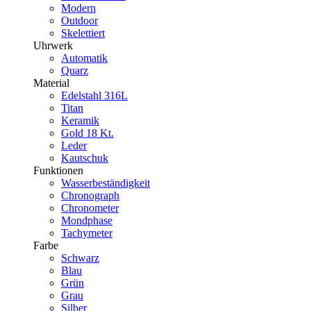
Modern
Outdoor
Skelettiert
Uhrwerk
Automatik
Quarz
Material
Edelstahl 316L
Titan
Keramik
Gold 18 Kt.
Leder
Kautschuk
Funktionen
Wasserbeständigkeit
Chronograph
Chronometer
Mondphase
Tachymeter
Farbe
Schwarz
Blau
Grün
Grau
Silber