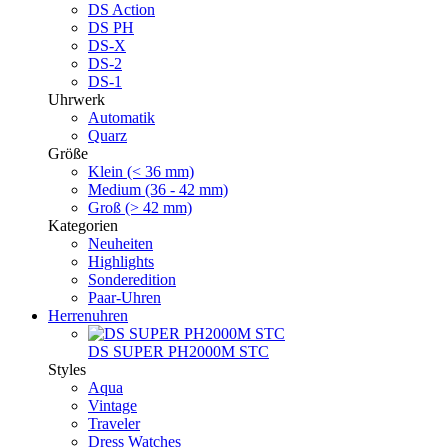
DS Action
DS PH
DS-X
DS-2
DS-1
Uhrwerk
Automatik
Quarz
Größe
Klein (< 36 mm)
Medium (36 - 42 mm)
Groß (> 42 mm)
Kategorien
Neuheiten
Highlights
Sonderedition
Paar-Uhren
Herrenuhren
DS SUPER PH2000M STC
Styles
Aqua
Vintage
Traveler
Dress Watches