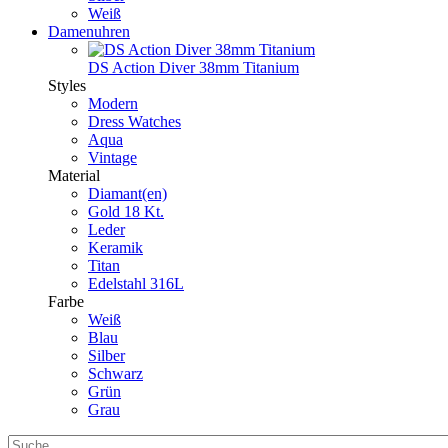
Weiß
Damenuhren
DS Action Diver 38mm Titanium
Styles
Modern
Dress Watches
Aqua
Vintage
Material
Diamant(en)
Gold 18 Kt.
Leder
Keramik
Titan
Edelstahl 316L
Farbe
Weiß
Blau
Silber
Schwarz
Grün
Grau