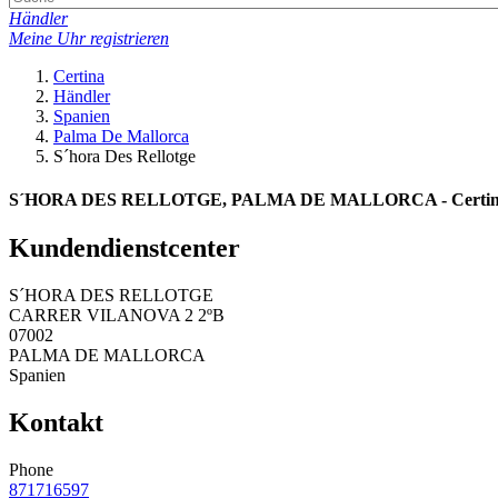
Händler
Meine Uhr registrieren
Certina
Händler
Spanien
Palma De Mallorca
S´hora Des Rellotge
S´HORA DES RELLOTGE, PALMA DE MALLORCA - Certina C
Kundendienstcenter
S´HORA DES RELLOTGE
CARRER VILANOVA 2 2ºB
07002
PALMA DE MALLORCA
Spanien
Kontakt
Phone
871716597