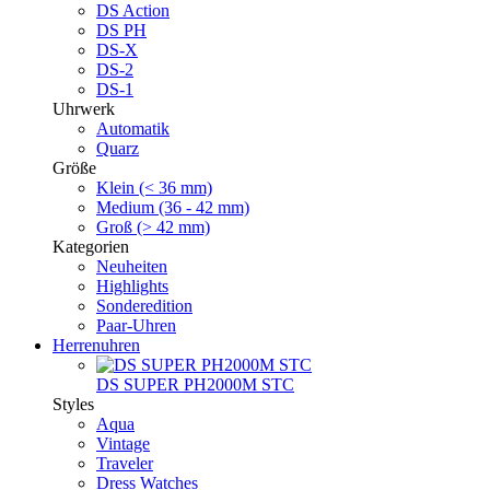
DS Action
DS PH
DS-X
DS-2
DS-1
Uhrwerk
Automatik
Quarz
Größe
Klein (< 36 mm)
Medium (36 - 42 mm)
Groß (> 42 mm)
Kategorien
Neuheiten
Highlights
Sonderedition
Paar-Uhren
Herrenuhren
DS SUPER PH2000M STC
Styles
Aqua
Vintage
Traveler
Dress Watches