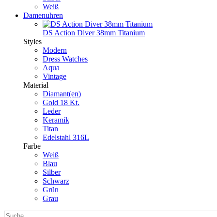
Weiß
Damenuhren
DS Action Diver 38mm Titanium
Styles
Modern
Dress Watches
Aqua
Vintage
Material
Diamant(en)
Gold 18 Kt.
Leder
Keramik
Titan
Edelstahl 316L
Farbe
Weiß
Blau
Silber
Schwarz
Grün
Grau