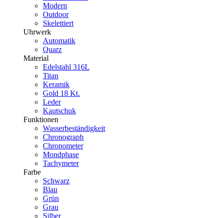
Modern
Outdoor
Skelettiert
Uhrwerk
Automatik
Quarz
Material
Edelstahl 316L
Titan
Keramik
Gold 18 Kt.
Leder
Kautschuk
Funktionen
Wasserbeständigkeit
Chronograph
Chronometer
Mondphase
Tachymeter
Farbe
Schwarz
Blau
Grün
Grau
Silber