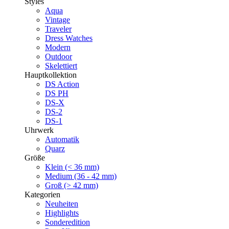
Styles
Aqua
Vintage
Traveler
Dress Watches
Modern
Outdoor
Skelettiert
Hauptkollektion
DS Action
DS PH
DS-X
DS-2
DS-1
Uhrwerk
Automatik
Quarz
Größe
Klein (< 36 mm)
Medium (36 - 42 mm)
Groß (> 42 mm)
Kategorien
Neuheiten
Highlights
Sonderedition