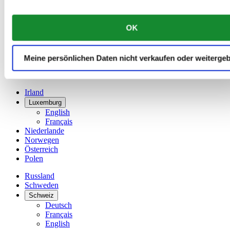
Français
China
English
OK
简体中文
Dänemark
Deutschland
Meine persönlichen Daten nicht verkaufen oder weiterge
Finnland
France
Irland
Luxemburg
English
Français
Niederlande
Norwegen
Österreich
Polen
Russland
Schweden
Schweiz
Deutsch
Français
English