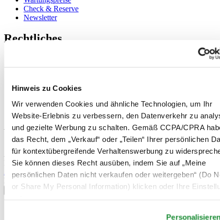
Check & Reserve
Newsletter
Rechtliches
Nutzungsbedingungen
Datenschutzerklärung
Hinweis zu Cookies
Impressum
Hinweis zu Cookies
Rücksendung und Entsorgung
Verkaufsbedingungen und Konditionen
Wir verwenden Cookies und ähnliche Technologien, um Ihr
Widerruf des Vertrags
Website-Erlebnis zu verbessern, den Datenverkehr zu analy
und gezielte Werbung zu schalten. Gemäß CCPA/CPRA hab
Willkommen im CERTINA Club
das Recht, dem „Verkauf“ oder „Teilen“ Ihrer persönlichen D
für kontextübergreifende Verhaltenswerbung zu widersprech
Abonnieren Sie unseren Newsletter und erhalten Sie exklusive
Sie können dieses Recht ausüben, indem Sie auf „Meine
Information
Anmelden
persönlichen Daten nicht verkaufen oder weitergeben“ (Do No
Land/Region auswählen
or Share My Personal Information) klicken oder Ihre Einstel
Sprachumschalter
unten anpassen.
Belgien
Personalisiere
Dutch