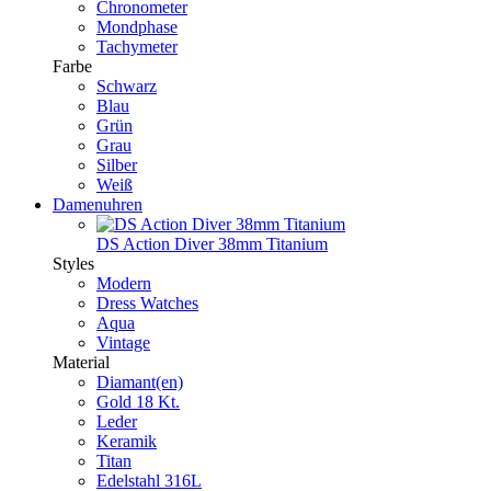
Chronometer
Mondphase
Tachymeter
Farbe
Schwarz
Blau
Grün
Grau
Silber
Weiß
Damenuhren
DS Action Diver 38mm Titanium
Styles
Modern
Dress Watches
Aqua
Vintage
Material
Diamant(en)
Gold 18 Kt.
Leder
Keramik
Titan
Edelstahl 316L