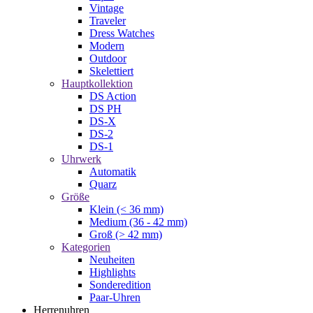
Vintage
Traveler
Dress Watches
Modern
Outdoor
Skelettiert
Hauptkollektion
DS Action
DS PH
DS-X
DS-2
DS-1
Uhrwerk
Automatik
Quarz
Größe
Klein (< 36 mm)
Medium (36 - 42 mm)
Groß (> 42 mm)
Kategorien
Neuheiten
Highlights
Sonderedition
Paar-Uhren
Herrenuhren