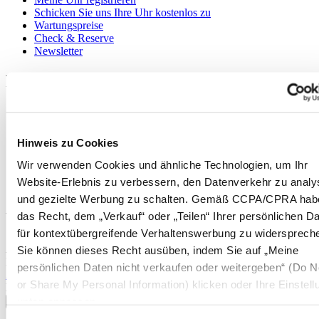
Schicken Sie uns Ihre Uhr kostenlos zu
Wartungspreise
Check & Reserve
Newsletter
Rechtliches
Nutzungsbedingungen
Datenschutzerklärung
Hinweis zu Cookies
Hinweis zu Cookies
Impressum
Rücksendung und Entsorgung
Wir verwenden Cookies und ähnliche Technologien, um Ihr
Verkaufsbedingungen und Konditionen
Website-Erlebnis zu verbessern, den Datenverkehr zu analy
Widerruf des Vertrags
und gezielte Werbung zu schalten. Gemäß CCPA/CPRA hab
Willkommen im CERTINA Club
das Recht, dem „Verkauf“ oder „Teilen“ Ihrer persönlichen D
für kontextübergreifende Verhaltenswerbung zu widersprech
Abonnieren Sie unseren Newsletter und erhalten Sie exklusive
Sie können dieses Recht ausüben, indem Sie auf „Meine
Information
persönlichen Daten nicht verkaufen oder weitergeben“ (Do No
Anmelden
or Share My Personal Information) klicken oder Ihre Einstel
Land/Region auswählen
unten anpassen.
Sprachumschalter