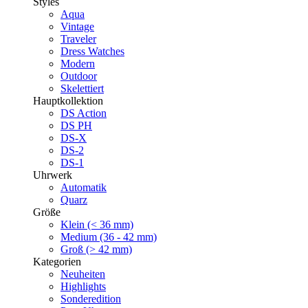
Styles
Aqua
Vintage
Traveler
Dress Watches
Modern
Outdoor
Skelettiert
Hauptkollektion
DS Action
DS PH
DS-X
DS-2
DS-1
Uhrwerk
Automatik
Quarz
Größe
Klein (< 36 mm)
Medium (36 - 42 mm)
Groß (> 42 mm)
Kategorien
Neuheiten
Highlights
Sonderedition