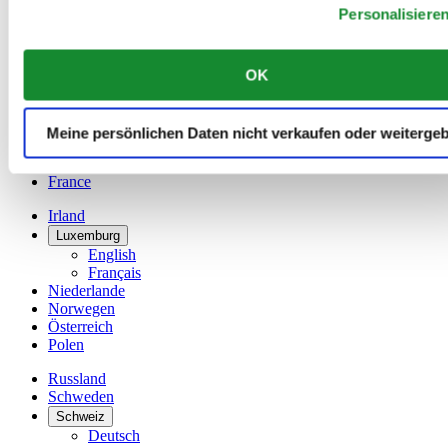
Belgien
Personalisiere
Dutch
Français
China
OK
English
简体中文
Dänemark
Meine persönlichen Daten nicht verkaufen oder weiterge
Deutschland
Finnland
France
Irland
Luxemburg
English
Français
Niederlande
Norwegen
Österreich
Polen
Russland
Schweden
Schweiz
Deutsch