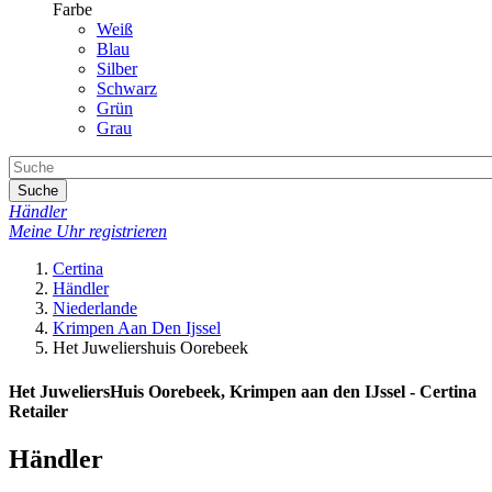
Farbe
Weiß
Blau
Silber
Schwarz
Grün
Grau
Suche
Händler
Meine Uhr registrieren
Certina
Händler
Niederlande
Krimpen Aan Den Ijssel
Het Juweliershuis Oorebeek
Het JuweliersHuis Oorebeek, Krimpen aan den IJssel - Certina
Retailer
Händler