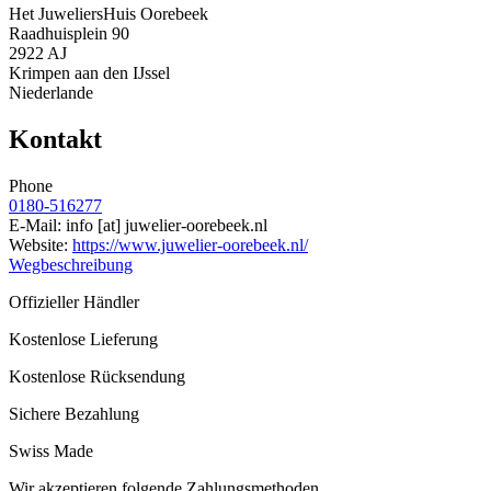
Het JuweliersHuis Oorebeek
Raadhuisplein 90
2922 AJ
Krimpen aan den IJssel
Niederlande
Kontakt
Phone
0180-516277
E-Mail:
info
[at]
juwelier-oorebeek.nl
Website:
https://www.juwelier-oorebeek.nl/
Wegbeschreibung
Offizieller Händler
Kostenlose Lieferung
Kostenlose Rücksendung
Sichere Bezahlung
Swiss Made
Wir akzeptieren folgende Zahlungsmethoden