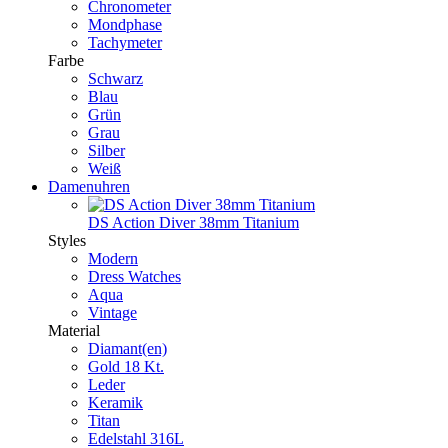
Chronometer
Mondphase
Tachymeter
Farbe
Schwarz
Blau
Grün
Grau
Silber
Weiß
Damenuhren
DS Action Diver 38mm Titanium
Styles
Modern
Dress Watches
Aqua
Vintage
Material
Diamant(en)
Gold 18 Kt.
Leder
Keramik
Titan
Edelstahl 316L