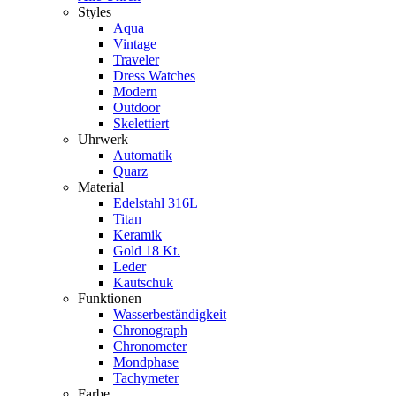
Styles
Aqua
Vintage
Traveler
Dress Watches
Modern
Outdoor
Skelettiert
Uhrwerk
Automatik
Quarz
Material
Edelstahl 316L
Titan
Keramik
Gold 18 Kt.
Leder
Kautschuk
Funktionen
Wasserbeständigkeit
Chronograph
Chronometer
Mondphase
Tachymeter
Farbe