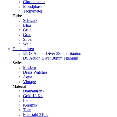
Chronometer
Mondphase
Tachymeter
Farbe
Schwarz
Blau
Grün
Grau
Silber
Weiß
Damenuhren
DS Action Diver 38mm Titanium
Styles
Modern
Dress Watches
Aqua
Vintage
Material
Diamant(en)
Gold 18 Kt.
Leder
Keramik
Titan
Edelstahl 316L