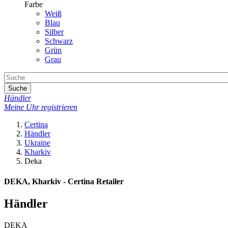
Farbe
Weiß
Blau
Silber
Schwarz
Grün
Grau
Suche
Händler
Meine Uhr registrieren
Certina
Händler
Ukraine
Kharkiv
Deka
DEKA, Kharkiv - Certina Retailer
Händler
DEKA