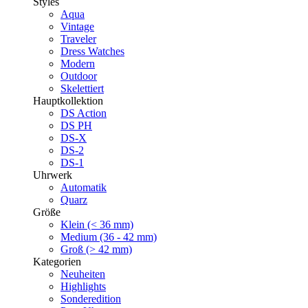
Styles
Aqua
Vintage
Traveler
Dress Watches
Modern
Outdoor
Skelettiert
Hauptkollektion
DS Action
DS PH
DS-X
DS-2
DS-1
Uhrwerk
Automatik
Quarz
Größe
Klein (< 36 mm)
Medium (36 - 42 mm)
Groß (> 42 mm)
Kategorien
Neuheiten
Highlights
Sonderedition