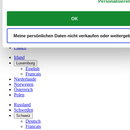
Personalisiere
Dutch
Français
China
OK
English
简体中文
Dänemark
Meine persönlichen Daten nicht verkaufen oder weiterge
Deutschland
Finnland
France
Irland
Luxemburg
English
Français
Niederlande
Norwegen
Österreich
Polen
Russland
Schweden
Schweiz
Deutsch
Français