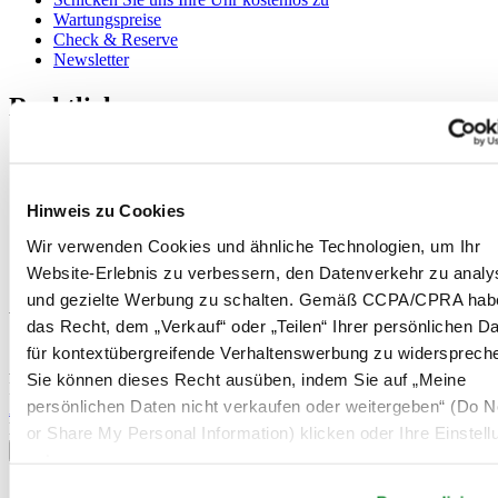
Wartungspreise
Check & Reserve
Newsletter
Rechtliches
Nutzungsbedingungen
Datenschutzerklärung
Hinweis zu Cookies
Hinweis zu Cookies
Impressum
Rücksendung und Entsorgung
Wir verwenden Cookies und ähnliche Technologien, um Ihr
Verkaufsbedingungen und Konditionen
Website-Erlebnis zu verbessern, den Datenverkehr zu analy
Widerruf des Vertrags
und gezielte Werbung zu schalten. Gemäß CCPA/CPRA hab
Willkommen im CERTINA Club
das Recht, dem „Verkauf“ oder „Teilen“ Ihrer persönlichen D
für kontextübergreifende Verhaltenswerbung zu widersprech
Abonnieren Sie unseren Newsletter und erhalten Sie exklusive
Sie können dieses Recht ausüben, indem Sie auf „Meine
Information
persönlichen Daten nicht verkaufen oder weitergeben“ (Do No
Anmelden
Land/Region auswählen
or Share My Personal Information) klicken oder Ihre Einstel
Sprachumschalter
unten anpassen.
Belgien