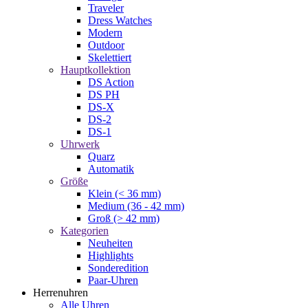
Traveler
Dress Watches
Modern
Outdoor
Skelettiert
Hauptkollektion
DS Action
DS PH
DS-X
DS-2
DS-1
Uhrwerk
Quarz
Automatik
Größe
Klein (< 36 mm)
Medium (36 - 42 mm)
Groß (> 42 mm)
Kategorien
Neuheiten
Highlights
Sonderedition
Paar-Uhren
Herrenuhren
Alle Uhren