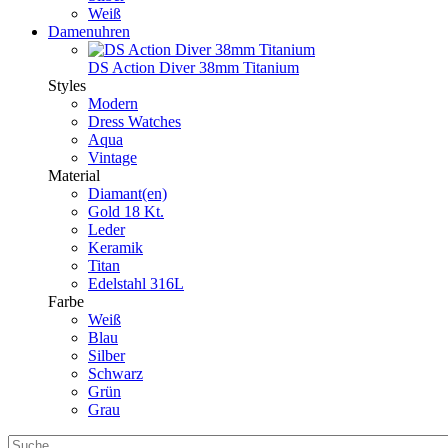
Weiß
Damenuhren
DS Action Diver 38mm Titanium
Styles
Modern
Dress Watches
Aqua
Vintage
Material
Diamant(en)
Gold 18 Kt.
Leder
Keramik
Titan
Edelstahl 316L
Farbe
Weiß
Blau
Silber
Schwarz
Grün
Grau