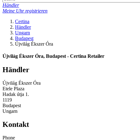
Händler
Meine Uhr registrieren
Certina
Händler
Ungarn
Budapest
Újvilág Ékszer Óra
Újvilág Ékszer Óra, Budapest - Certina Retailer
Händler
Újvilág Ékszer Óra
Etele Plaza
Hadak útja 1.
1119
Budapest
Ungarn
Kontakt
Phone