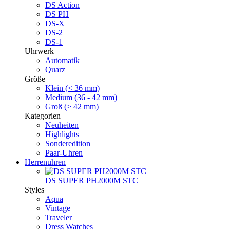
DS Action
DS PH
DS-X
DS-2
DS-1
Uhrwerk
Automatik
Quarz
Größe
Klein (< 36 mm)
Medium (36 - 42 mm)
Groß (> 42 mm)
Kategorien
Neuheiten
Highlights
Sonderedition
Paar-Uhren
Herrenuhren
DS SUPER PH2000M STC
Styles
Aqua
Vintage
Traveler
Dress Watches