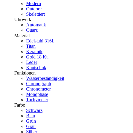
Modern
Outdoor
Skelettiert
Uhrwerk
Automatik
Quarz
Material
Edelstahl 316L
Titan
Keramik
Gold 18 Kt.
Leder
Kautschuk
Funktionen
Wasserbeständigkeit
Chronograph
Chronometer
Mondphase
Tachymeter
Farbe
Schwarz
Blau
Grün
Grau
Silber