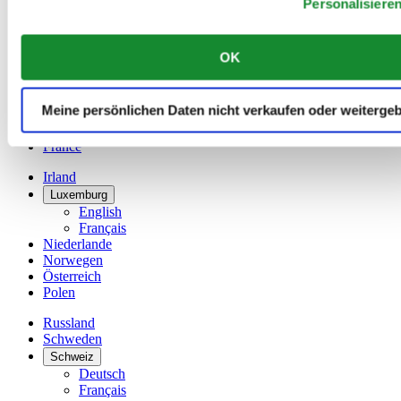
Personalisiere
Dutch
Français
China
OK
English
简体中文
Dänemark
Meine persönlichen Daten nicht verkaufen oder weiterge
Deutschland
Finnland
France
Irland
Luxemburg
English
Français
Niederlande
Norwegen
Österreich
Polen
Russland
Schweden
Schweiz
Deutsch
Français