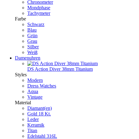
Chronometer
Mondphase
Tachymeter
Farbe
Schwarz
Blau
Grün
Grau
Silber
Weiß
Damenuhren
DS Action Diver 38mm Titanium
Styles
Modern
Dress Watches
Aqua
Vintage
Material
Diamant(en)
Gold 18 Kt.
Leder
Keramik
Titan
Edelstahl 316L