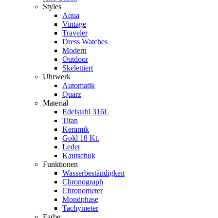
Styles
Aqua
Vintage
Traveler
Dress Watches
Modern
Outdoor
Skelettiert
Uhrwerk
Automatik
Quarz
Material
Edelstahl 316L
Titan
Keramik
Gold 18 Kt.
Leder
Kautschuk
Funktionen
Wasserbeständigkeit
Chronograph
Chronometer
Mondphase
Tachymeter
Farbe