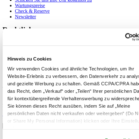
Wartungspreise
Check & Reserve
Newsletter
Rechtliches
Nutzungsbedingungen
Datenschutzerklärung
Hinweis zu Cookies
Hinweis zu Cookies
Impressum
Rücksendung und Entsorgung
Wir verwenden Cookies und ähnliche Technologien, um Ihr
Verkaufsbedingungen und Konditionen
Website-Erlebnis zu verbessern, den Datenverkehr zu analy
Widerruf des Vertrags
und gezielte Werbung zu schalten. Gemäß CCPA/CPRA hab
Willkommen im CERTINA Club
das Recht, dem „Verkauf“ oder „Teilen“ Ihrer persönlichen D
für kontextübergreifende Verhaltenswerbung zu widersprech
Abonnieren Sie unseren Newsletter und erhalten Sie exklusive
Sie können dieses Recht ausüben, indem Sie auf „Meine
Information
persönlichen Daten nicht verkaufen oder weitergeben“ (Do No
Anmelden
Land/Region auswählen
or Share My Personal Information) klicken oder Ihre Einstel
Sprachumschalter
unten anpassen.
Belgien