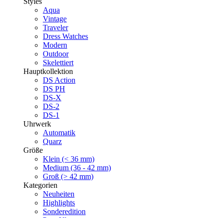
Styles
Aqua
Vintage
Traveler
Dress Watches
Modern
Outdoor
Skelettiert
Hauptkollektion
DS Action
DS PH
DS-X
DS-2
DS-1
Uhrwerk
Automatik
Quarz
Größe
Klein (< 36 mm)
Medium (36 - 42 mm)
Groß (> 42 mm)
Kategorien
Neuheiten
Highlights
Sonderedition