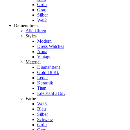
Grün
Grau
Silber
Weiß
Damenuhren
Alle Uhren
Styles
Modern
Dress Watches
Aqua
Vintage
Material
Diamant(en)
Gold 18 Kt.
Leder
Keramik
Titan
Edelstahl 316L
Farbe
Weiß
Blau
Silber
Schwarz
Grün
Grau