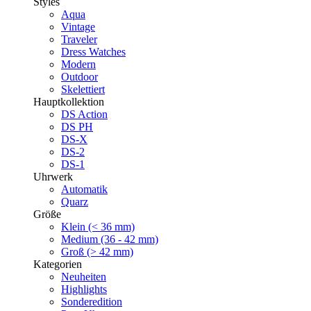
Styles
Aqua
Vintage
Traveler
Dress Watches
Modern
Outdoor
Skelettiert
Hauptkollektion
DS Action
DS PH
DS-X
DS-2
DS-1
Uhrwerk
Automatik
Quarz
Größe
Klein (< 36 mm)
Medium (36 - 42 mm)
Groß (> 42 mm)
Kategorien
Neuheiten
Highlights
Sonderedition