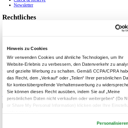
Newsletter
Rechtliches
Nutzungsbedingungen
Datenschutzerklärung
Hinweis zu Cookies
Impressum
Hinweis zu Cookies
Rücksendung und Entsorgung
Verkaufsbedingungen und Konditionen
Wir verwenden Cookies und ähnliche Technologien, um Ihr
Widerruf des Vertrags
Website-Erlebnis zu verbessern, den Datenverkehr zu analy
und gezielte Werbung zu schalten. Gemäß CCPA/CPRA hab
Willkommen im CERTINA Club
das Recht, dem „Verkauf“ oder „Teilen“ Ihrer persönlichen D
Abonnieren Sie unseren Newsletter und erhalten Sie exklusive
für kontextübergreifende Verhaltenswerbung zu widersprech
Information
Sie können dieses Recht ausüben, indem Sie auf „Meine
Anmelden
persönlichen Daten nicht verkaufen oder weitergeben“ (Do No
Land/Region auswählen
or Share My Personal Information) klicken oder Ihre Einstel
Sprachumschalter
unten anpassen.
Belgien
Dutch
Personalisiere
Français