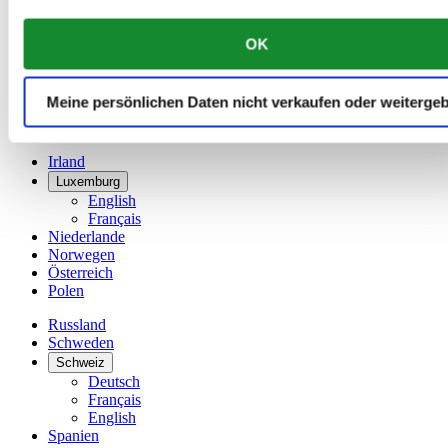
China
English
OK
简体中文
Dänemark
Deutschland
Meine persönlichen Daten nicht verkaufen oder weiterge
Finnland
France
Irland
Luxemburg
English
Français
Niederlande
Norwegen
Österreich
Polen
Russland
Schweden
Schweiz
Deutsch
Français
English
Spanien