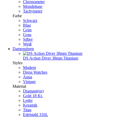
Chronometer
Mondphase
Tachymeter
Farbe
Schwarz
Blau
Grün
Grau
Silber
Weiß
Damenuhren
DS Action Diver 38mm Titanium
Styles
Modern
Dress Watches
Aqua
Vintage
Material
Diamant(en)
Gold 18 Kt.
Leder
Keramik
Titan
Edelstahl 316L