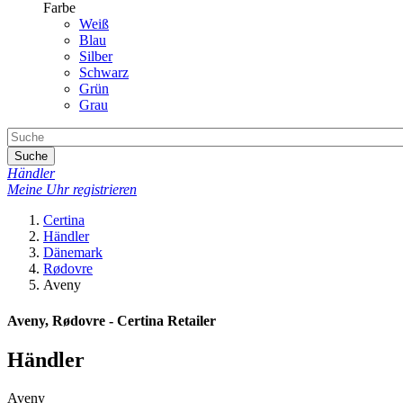
Farbe
Weiß
Blau
Silber
Schwarz
Grün
Grau
Suche
Händler
Meine Uhr registrieren
Certina
Händler
Dänemark
Rødovre
Aveny
Aveny, Rødovre - Certina Retailer
Händler
Aveny