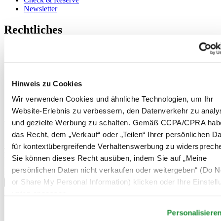
Newsletter
Rechtliches
Nutzungsbedingungen
Datenschutzerklärung
Hinweis zu Cookies
Impressum
Hinweis zu Cookies
Rücksendung und Entsorgung
Verkaufsbedingungen und Konditionen
Wir verwenden Cookies und ähnliche Technologien, um Ihr
Widerruf des Vertrags
Website-Erlebnis zu verbessern, den Datenverkehr zu analy
und gezielte Werbung zu schalten. Gemäß CCPA/CPRA hab
Willkommen im CERTINA Club
das Recht, dem „Verkauf“ oder „Teilen“ Ihrer persönlichen D
Abonnieren Sie unseren Newsletter und erhalten Sie exklusive
für kontextübergreifende Verhaltenswerbung zu widersprech
Information
Sie können dieses Recht ausüben, indem Sie auf „Meine
Anmelden
persönlichen Daten nicht verkaufen oder weitergeben“ (Do No
Land/Region auswählen
or Share My Personal Information) klicken oder Ihre Einstel
Sprachumschalter
unten anpassen.
Belgien
Dutch
Personalisiere
Français