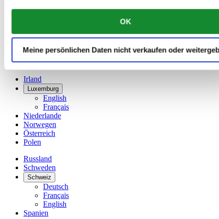
China
English
OK
简体中文
Dänemark
Deutschland
Meine persönlichen Daten nicht verkaufen oder weiterge
Finnland
France
Irland
Luxemburg
English
Français
Niederlande
Norwegen
Österreich
Polen
Russland
Schweden
Schweiz
Deutsch
Français
English
Spanien