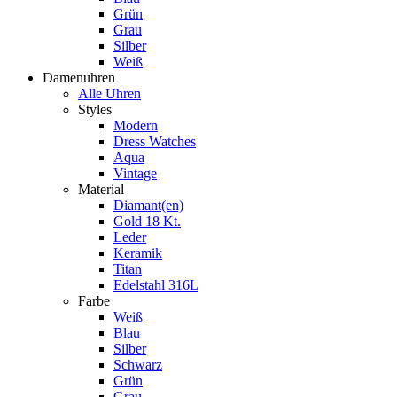
Grün
Grau
Silber
Weiß
Damenuhren
Alle Uhren
Styles
Modern
Dress Watches
Aqua
Vintage
Material
Diamant(en)
Gold 18 Kt.
Leder
Keramik
Titan
Edelstahl 316L
Farbe
Weiß
Blau
Silber
Schwarz
Grün
Grau