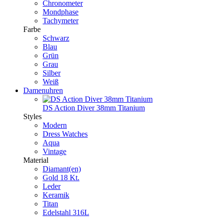
Chronometer
Mondphase
Tachymeter
Farbe
Schwarz
Blau
Grün
Grau
Silber
Weiß
Damenuhren
DS Action Diver 38mm Titanium
Styles
Modern
Dress Watches
Aqua
Vintage
Material
Diamant(en)
Gold 18 Kt.
Leder
Keramik
Titan
Edelstahl 316L