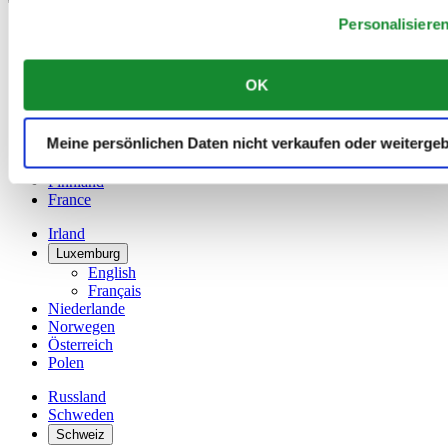
Personalisiere
Belgien
Dutch
Français
OK
China
English
简体中文
Meine persönlichen Daten nicht verkaufen oder weiterge
Dänemark
Deutschland
Finnland
France
Irland
Luxemburg
English
Français
Niederlande
Norwegen
Österreich
Polen
Russland
Schweden
Schweiz