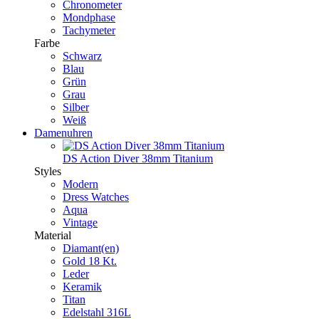
Chronometer
Mondphase
Tachymeter
Farbe
Schwarz
Blau
Grün
Grau
Silber
Weiß
Damenuhren
DS Action Diver 38mm Titanium
Styles
Modern
Dress Watches
Aqua
Vintage
Material
Diamant(en)
Gold 18 Kt.
Leder
Keramik
Titan
Edelstahl 316L