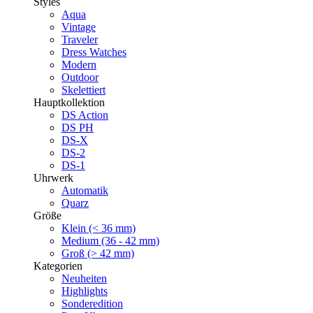
Styles
Aqua
Vintage
Traveler
Dress Watches
Modern
Outdoor
Skelettiert
Hauptkollektion
DS Action
DS PH
DS-X
DS-2
DS-1
Uhrwerk
Automatik
Quarz
Größe
Klein (< 36 mm)
Medium (36 - 42 mm)
Groß (> 42 mm)
Kategorien
Neuheiten
Highlights
Sonderedition