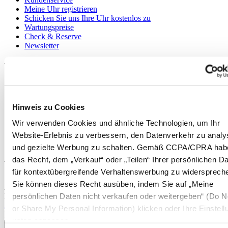
Meine Uhr registrieren
Schicken Sie uns Ihre Uhr kostenlos zu
Wartungspreise
Check & Reserve
Newsletter
Rechtliches
Nutzungsbedingungen
Datenschutzerklärung
Hinweis zu Cookies
Hinweis zu Cookies
Impressum
Wir verwenden Cookies und ähnliche Technologien, um Ihr
Rücksendung und Entsorgung
Verkaufsbedingungen und Konditionen
Website-Erlebnis zu verbessern, den Datenverkehr zu analy
Widerruf des Vertrags
und gezielte Werbung zu schalten. Gemäß CCPA/CPRA hab
das Recht, dem „Verkauf“ oder „Teilen“ Ihrer persönlichen D
Willkommen im CERTINA Club
für kontextübergreifende Verhaltenswerbung zu widersprech
Sie können dieses Recht ausüben, indem Sie auf „Meine
Abonnieren Sie unseren Newsletter und erhalten Sie exklusive
persönlichen Daten nicht verkaufen oder weitergeben“ (Do No
Information
Anmelden
or Share My Personal Information) klicken oder Ihre Einstel
Land/Region auswählen
unten anpassen.
Sprachumschalter