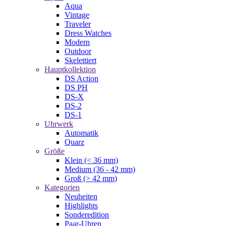
Aqua
Vintage
Traveler
Dress Watches
Modern
Outdoor
Skelettiert
Hauptkollektion
DS Action
DS PH
DS-X
DS-2
DS-1
Uhrwerk
Automatik
Quarz
Größe
Klein (< 36 mm)
Medium (36 - 42 mm)
Groß (> 42 mm)
Kategorien
Neuheiten
Highlights
Sonderedition
Paar-Uhren