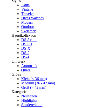
Styles
Aqua
Vintage
Traveler
Dress Watches
Modern
Outdoor
Skelettiert
Hauptkollektion
DS Action
DS PH
DS-X
DS-2
DS-1
Uhrwerk
Automatik
Quarz
Größe
Klein (< 36 mm)
Medium (36 - 42 mm)
Groß (> 42 mm)
Kategorien
Neuheiten
Highlights
Sonderedition