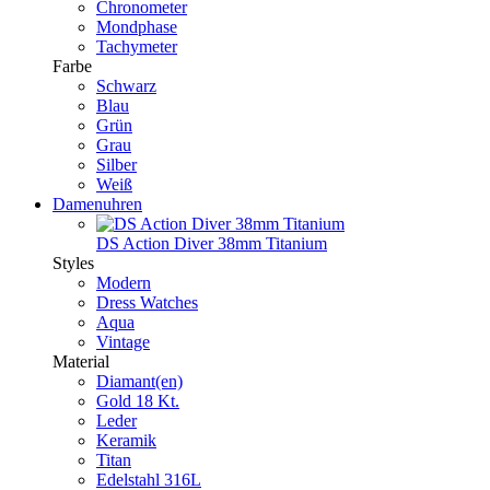
Chronometer
Mondphase
Tachymeter
Farbe
Schwarz
Blau
Grün
Grau
Silber
Weiß
Damenuhren
DS Action Diver 38mm Titanium
Styles
Modern
Dress Watches
Aqua
Vintage
Material
Diamant(en)
Gold 18 Kt.
Leder
Keramik
Titan
Edelstahl 316L