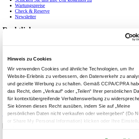
Wartungspreise
Check & Reserve
Newsletter
Rechtliches
Nutzungsbedingungen
Datenschutzerklärung
Hinweis zu Cookies
Hinweis zu Cookies
Impressum
Rücksendung und Entsorgung
Wir verwenden Cookies und ähnliche Technologien, um Ihr
Verkaufsbedingungen und Konditionen
Website-Erlebnis zu verbessern, den Datenverkehr zu analy
Widerruf des Vertrags
und gezielte Werbung zu schalten. Gemäß CCPA/CPRA hab
Willkommen im CERTINA Club
das Recht, dem „Verkauf“ oder „Teilen“ Ihrer persönlichen D
für kontextübergreifende Verhaltenswerbung zu widersprech
Abonnieren Sie unseren Newsletter und erhalten Sie exklusive
Sie können dieses Recht ausüben, indem Sie auf „Meine
Information
persönlichen Daten nicht verkaufen oder weitergeben“ (Do No
Anmelden
Land/Region auswählen
or Share My Personal Information) klicken oder Ihre Einstel
Sprachumschalter
unten anpassen.
Belgien