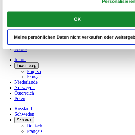
Personalisiere
Dutch
Français
China
OK
English
简体中文
Dänemark
Meine persönlichen Daten nicht verkaufen oder weiterge
Deutschland
Finnland
France
Irland
Luxemburg
English
Français
Niederlande
Norwegen
Österreich
Polen
Russland
Schweden
Schweiz
Deutsch
Français