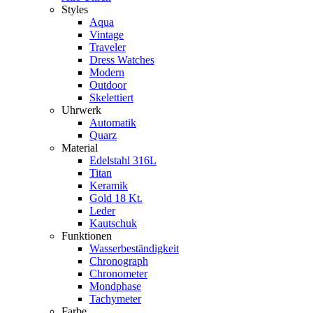
Styles
Aqua
Vintage
Traveler
Dress Watches
Modern
Outdoor
Skelettiert
Uhrwerk
Automatik
Quarz
Material
Edelstahl 316L
Titan
Keramik
Gold 18 Kt.
Leder
Kautschuk
Funktionen
Wasserbeständigkeit
Chronograph
Chronometer
Mondphase
Tachymeter
Farbe