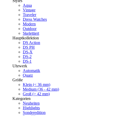
Styles
Aqua
Vintage
Traveler
Dress Watches
Modern
Outdoor
Skelettiert
Hauptkollektion
DS Action
DS PH
DS-X
DS-2
DS-1
Uhrwerk
Automatik
Quarz
Größe
Klein (< 36 mm)
Medium (36 - 42 mm)
Groß (> 42 mm)
Kategorien
Neuheiten
Highlights
Sonderedition