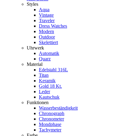
Styles
Aqua
Vintage
Traveler
Dress Watches
Modern
Outdoor
Skelettiert
Uhrwerk
Automatik
Quarz
Material
Edelstahl 316L
Titan
Keramik
Gold 18 Kt.
Leder
Kautschuk
Funktionen
Wasserbeständigkeit
Chronograph
Chronometer
Mondphase
Tachymeter
Farbe