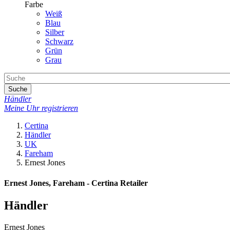
Farbe
Weiß
Blau
Silber
Schwarz
Grün
Grau
Suche
Händler
Meine Uhr registrieren
Certina
Händler
UK
Fareham
Ernest Jones
Ernest Jones, Fareham - Certina Retailer
Händler
Ernest Jones