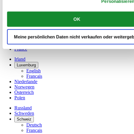
Personalisiere
Dutch
Français
China
OK
English
简体中文
Dänemark
Meine persönlichen Daten nicht verkaufen oder weiterge
Deutschland
Finnland
France
Irland
Luxemburg
English
Français
Niederlande
Norwegen
Österreich
Polen
Russland
Schweden
Schweiz
Deutsch
Français