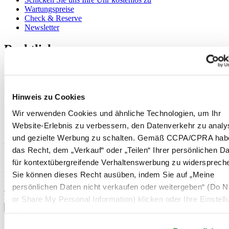
Wartungspreise
Check & Reserve
Newsletter
Rechtliches
Nutzungsbedingungen
Datenschutzerklärung
Hinweis zu Cookies
Hinweis zu Cookies
Impressum
Rücksendung und Entsorgung
Wir verwenden Cookies und ähnliche Technologien, um Ihr
Verkaufsbedingungen und Konditionen
Website-Erlebnis zu verbessern, den Datenverkehr zu analy
Widerruf des Vertrags
und gezielte Werbung zu schalten. Gemäß CCPA/CPRA hab
Willkommen im CERTINA Club
das Recht, dem „Verkauf“ oder „Teilen“ Ihrer persönlichen D
für kontextübergreifende Verhaltenswerbung zu widersprech
Abonnieren Sie unseren Newsletter und erhalten Sie exklusive
Sie können dieses Recht ausüben, indem Sie auf „Meine
Information
persönlichen Daten nicht verkaufen oder weitergeben“ (Do No
Anmelden
Land/Region auswählen
or Share My Personal Information) klicken oder Ihre Einstel
Sprachumschalter
unten anpassen.
Belgien