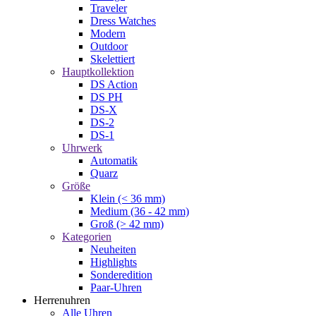
Traveler
Dress Watches
Modern
Outdoor
Skelettiert
Hauptkollektion
DS Action
DS PH
DS-X
DS-2
DS-1
Uhrwerk
Automatik
Quarz
Größe
Klein (< 36 mm)
Medium (36 - 42 mm)
Groß (> 42 mm)
Kategorien
Neuheiten
Highlights
Sonderedition
Paar-Uhren
Herrenuhren
Alle Uhren