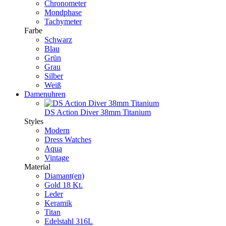
Chronometer
Mondphase
Tachymeter
Farbe
Schwarz
Blau
Grün
Grau
Silber
Weiß
Damenuhren
DS Action Diver 38mm Titanium
Styles
Modern
Dress Watches
Aqua
Vintage
Material
Diamant(en)
Gold 18 Kt.
Leder
Keramik
Titan
Edelstahl 316L